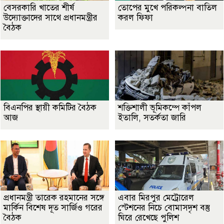
বেসরকারি খাতের শীর্ষ
তোপের মুখে পরিকল্পনা বাতিল
উদ্যোক্তাদের সাথে প্রধানমন্ত্রীর
করল ফিফা
বৈঠক
বিএনপির স্থায়ী কমিটির বৈঠক
শক্তিশালী ভূমিকম্পে কাঁপল
আজ
ইতালি, সতর্কতা জারি
প্রধানমন্ত্রী তারেক রহমানের সঙ্গে
এবার মিরপুর মেট্রোরেল
মার্কিন বিশেষ দূত সার্জিও গরের
স্টেশনের নিচে বোমাসদৃশ বস্তু
বৈঠক
ঘিরে রেখেছে পুলিশ