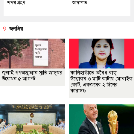
শপথ গ্রহণ
আদালত
জনপ্রিয়
জুলাই গণঅভ্যুত্থান স্মৃতি জাদুঘর
কালিহাতীতে অবৈধ বালু
উদ্বোধন ৫ আগস্ট
উত্তোলন ও মাটি কাটায় মোবাইল
কোর্ট, একজনের ২ দিনের
কারাদণ্ড