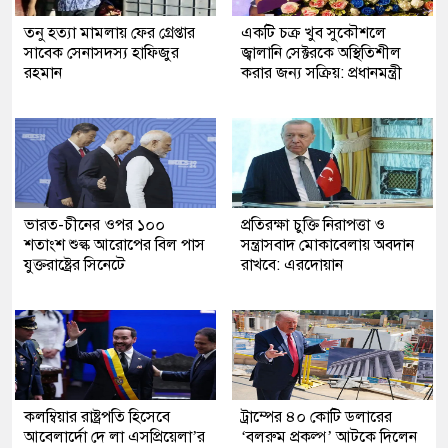
তনু হত্যা মামলায় ফের গ্রেপ্তার
একটি চক্র খুব সুকৌশলে
সাবেক সেনাসদস্য হাফিজুর
জ্বালানি সেক্টরকে অস্থিতিশীল
রহমান
করার জন্য সক্রিয়: প্রধানমন্ত্রী
ভারত-চীনের ওপর ১০০
প্রতিরক্ষা চুক্তি নিরাপত্তা ও
শতাংশ শুল্ক আরোপের বিল পাস
সন্ত্রাসবাদ মোকাবেলায় অবদান
যুক্তরাষ্ট্রের সিনেটে
রাখবে: এরদোয়ান
কলম্বিয়ার রাষ্ট্রপতি হিসেবে
ট্রাম্পের ৪০ কোটি ডলারের
আবেলার্দো দে লা এসপ্রিয়েলা’র
‘বলরুম প্রকল্প’ আটকে দিলেন