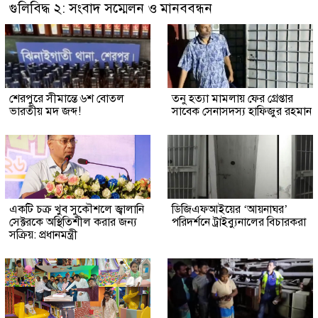
গুলিবিদ্ধ ২: সংবাদ সম্মেলন ও মানববন্ধন
শেরপুরে সীমান্তে ৬শ বোতল
তনু হত্যা মামলায় ফের গ্রেপ্তার
ভারতীয় মদ জব্দ!
সাবেক সেনাসদস্য হাফিজুর রহমান
একটি চক্র খুব সুকৌশলে জ্বালানি
ডিজিএফআইয়ের ‘আয়নাঘর’
সেক্টরকে অস্থিতিশীল করার জন্য
পরিদর্শনে ট্রাইব্যুনালের বিচারকরা
সক্রিয়: প্রধানমন্ত্রী