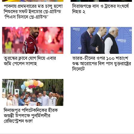
পাবনায় প্রথমবারের মত চালু হলো
সিরাজগঞ্জে বাস ও ট্রাকের সংঘর্ষে
শিশুদের সফট ইনডোর প্লে-গ্রাউন্ড
নিহত ২
‘পিএস ডিসনে প্লে-গ্রাউন্ড’
তুরস্কের ক্লাবে যোগ দিয়ে এবার
ভারত-চীনের ওপর ১০০ শতাংশ
জমি পেলেন সালাহ
শুল্ক আরোপের বিল পাস যুক্তরাষ্ট্রের
সিনেটে
দিনাজপুর পলিটেকনিকের হীরক
জয়ন্তী উপলক্ষে পুনর্মিলনীর
রেজিস্ট্রেশন শুরু!