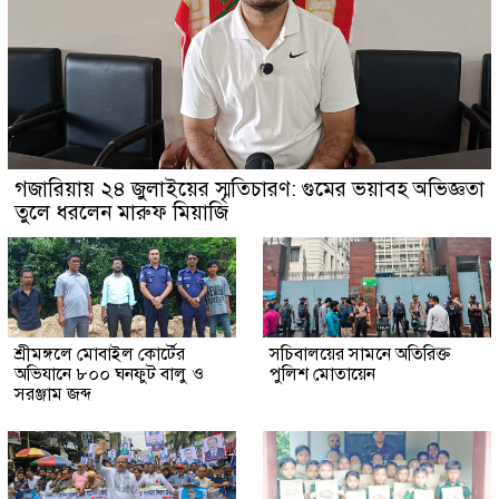
গজারিয়ায় ২৪ জুলাইয়ের স্মৃতিচারণ: গুমের ভয়াবহ অভিজ্ঞতা
তুলে ধরলেন মারুফ মিয়াজি
শ্রীমঙ্গলে মোবাইল কোর্টের
সচিবালয়ের সামনে অতিরিক্ত
অভিযানে ৮০০ ঘনফুট বালু ও
পুলিশ মোতায়েন
সরঞ্জাম জব্দ