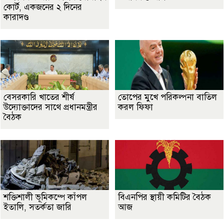
কোর্ট, একজনের ২ দিনের
কারাদণ্ড
বেসরকারি খাতের শীর্ষ
তোপের মুখে পরিকল্পনা বাতিল
উদ্যোক্তাদের সাথে প্রধানমন্ত্রীর
করল ফিফা
বৈঠক
শক্তিশালী ভূমিকম্পে কাঁপল
বিএনপির স্থায়ী কমিটির বৈঠক
ইতালি, সতর্কতা জারি
আজ