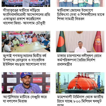
সীতাকুণ্ডের মাটিতে দাঁড়িয়ে
মাটিরাঙ্গা জোনের উদ্যোগে
ফ্যাসিবাদবিরোধী আন্দোলনের প্রতি
চিকিৎসা সেবা ও শিক্ষার্থীদের মাঝে
একাত্মতা প্রকাশ করেছিলেন
শিক্ষা সামগ্রী বিতরন
খালেদা জিয়া- আসলাম চৌধুরী
জুলাই গণঅভ্যুত্থানের দ্বিতীয় বর্ষ
ঢাকার চারপাশের নদীদূষণ রোধে
উপলক্ষে প্রেসক্লাব ও সাংবাদিক
কর্মপরিকল্পনা তৈরির নির্দেশ
ইউনিয়ন বগুড়ার আলোচনা সভা
প্রধানমন্ত্রীর
অস্ট্রেলিয়ার মাটিতে সেঞ্চুরি করে
মহেশখালী টার্মিনাল থেকে জাতীয়
যা বললেন মিরাজ
গ্রিডে যাচ্ছে ৮০০ মিলিয়ন ঘনফুট
গ্যাস