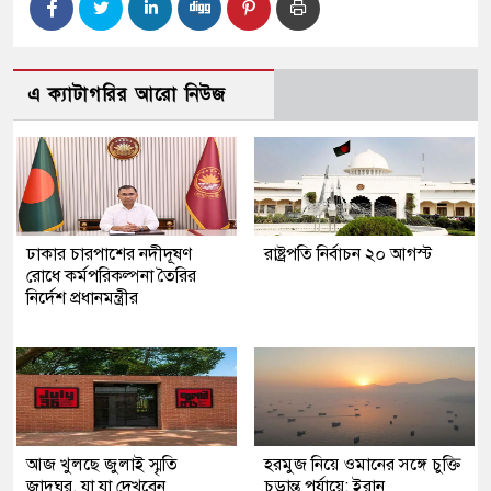
এ ক্যাটাগরির আরো নিউজ
ঢাকার চারপাশের নদীদূষণ
রাষ্ট্রপতি নির্বাচন ২০ আগস্ট
রোধে কর্মপরিকল্পনা তৈরির
নির্দেশ প্রধানমন্ত্রীর
আজ খুলছে জুলাই স্মৃতি
হরমুজ নিয়ে ওমানের সঙ্গে চুক্তি
জাদুঘর, যা যা দেখবেন
চূড়ান্ত পর্যায়ে: ইরান