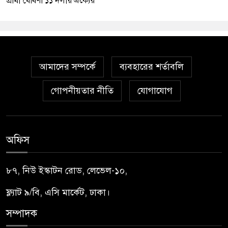
প্রার্থী ঘোষণা ১১ দলীয় ঐক্যের
আমাদের সম্পর্কে
ব্যবহারের শর্তাবলি
গোপনীয়তার নীতি
যোগাযোগ
অফিস
৮৭, নিউ ইস্কাটন রোড, লেভেল-১০,
ফ্ল্যাট ৯/বি, এসি মার্কেট, ঢাকা।
সম্পাদক