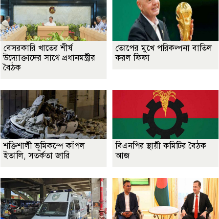
বেসরকারি খাতের শীর্ষ
তোপের মুখে পরিকল্পনা বাতিল
উদ্যোক্তাদের সাথে প্রধানমন্ত্রীর
করল ফিফা
বৈঠক
শক্তিশালী ভূমিকম্পে কাঁপল
বিএনপির স্থায়ী কমিটির বৈঠক
ইতালি, সতর্কতা জারি
আজ