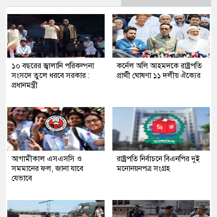
১০ বছরের জ্বালানি পরিকল্পনা
কর্নেল অলি আহমদকে রাষ্ট্রপতি
সংসদে তুলে ধরবে সরকার :
প্রার্থী ঘোষণা ১১ দলীয় ঐক্যের
প্রধানমন্ত্রী
আগামীকাল এসএসসি ও
রাষ্ট্রপতি নির্বাচনে বিএনপির দুই
সমমানের ফল, জানা যাবে
মনোনয়নপত্র সংগ্রহ
যেভাবে