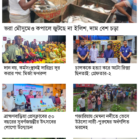
ভরা মৌসুমেও কপালে জুটছে না ইলিশ, দাম বেশ চড়া
দান নয়, কর্মসংস্থানই দারিদ্র্য দূর
চালককে হত্যা করে অটো রিক্সা
করার পথ: মির্জা ফখরুল
ছিনতাই: গ্রেফতার-২
ব্রাহ্মণবাড়িয়া প্রেসক্লাবের ৫০
গজারিয়ায় মেঘনা নদীতে ভেসে
বছরের সুবর্ণজয়ন্তীর উৎসবের
উঠলো নারী-পুরুষের অর্ধগলিত
লোগো উন্মোচন
মরদেহ