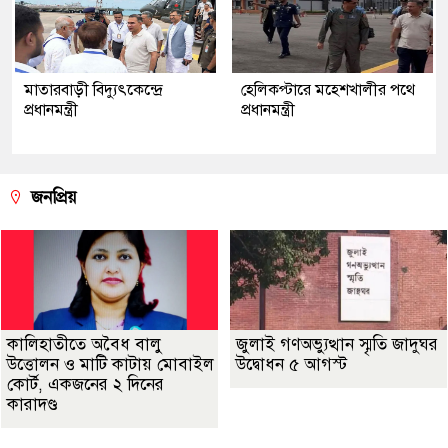
মাতারবাড়ী বিদ্যুৎকেন্দ্রে
হেলিকপ্টারে মহেশখালীর পথে
প্রধানমন্ত্রী
প্রধানমন্ত্রী
জনপ্রিয়
কালিহাতীতে অবৈধ বালু
জুলাই গণঅভ্যুত্থান স্মৃতি জাদুঘর
উত্তোলন ও মাটি কাটায় মোবাইল
উদ্বোধন ৫ আগস্ট
কোর্ট, একজনের ২ দিনের
কারাদণ্ড