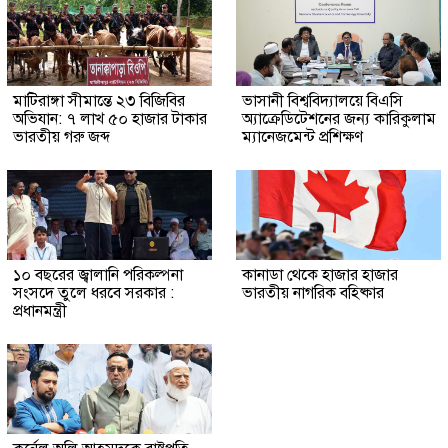
মাটিরাঙ্গা সীমান্তে ২৩ বিজিবির
ভাসানী বিশ্ববিদ্যালয়ে বিএসি
অভিযান: ৭ লাখ ৫০ হাজার টাকার
অ্যাক্রেডিটেশনের জন্য কারিকুলাম
ভারতীয় গরু জব্দ
ম্যানেজমেন্ট প্রশিক্ষণ
১০ বছরের জ্বালানি পরিকল্পনা
কানাডা থেকে হাজার হাজার
সংসদে তুলে ধরবে সরকার :
ভারতীয় নাগরিক বহিষ্কার
প্রধানমন্ত্রী