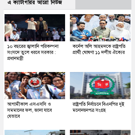
এ ক্যাটাগরির আরো নিউজ
১০ বছরের জ্বালানি পরিকল্পনা
কর্নেল অলি আহমদকে রাষ্ট্রপতি
সংসদে তুলে ধরবে সরকার :
প্রার্থী ঘোষণা ১১ দলীয় ঐক্যের
প্রধানমন্ত্রী
আগামীকাল এসএসসি ও
রাষ্ট্রপতি নির্বাচনে বিএনপির দুই
সমমানের ফল, জানা যাবে
মনোনয়নপত্র সংগ্রহ
যেভাবে