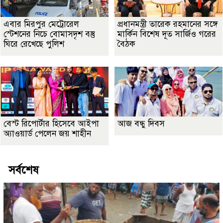
এবার মিরপুর মেট্রোরেল
প্রধানমন্ত্রী তারেক রহমানের সঙ্গে
স্টেশনের নিচে বোমাসদৃশ বস্তু
মার্কিন বিশেষ দূত সার্জিও গরের
ঘিরে রেখেছে পুলিশ
বৈঠক
বেস্ট রিপোর্টার হিসেবে আইপা
আজ বন্ধু দিবস
অ্যাওয়ার্ড পেলেন জয় শাহীন
সর্বশেষ