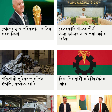
তোপের মুখে পরিকল্পনা বাতিল
বেসরকারি খাতের শীর্ষ
করল ফিফা
উদ্যোক্তাদের সাথে প্রধানমন্ত্রীর
বৈঠক
শক্তিশালী ভূমিকম্পে কাঁপল
বিএনপির স্থায়ী কমিটির বৈঠক
ইতালি, সতর্কতা জারি
আজ