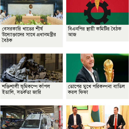
বেসরকারি খাতের শীর্ষ
বিএনপির স্থায়ী কমিটির বৈঠক
উদ্যোক্তাদের সাথে প্রধানমন্ত্রীর
আজ
বৈঠক
শক্তিশালী ভূমিকম্পে কাঁপল
তোপের মুখে পরিকল্পনা বাতিল
ইতালি, সতর্কতা জারি
করল ফিফা