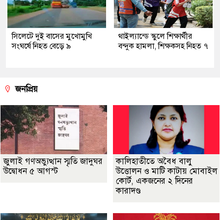
সিলেটে দুই বাসের মুখোমুখি
থাইল্যান্ডে স্কুলে শিক্ষার্থীর
সংঘর্ষে নিহত বেড়ে ৯
বন্দুক হামলা, শিক্ষকসহ নিহত ৭
জনপ্রিয়
জুলাই গণঅভ্যুত্থান স্মৃতি জাদুঘর
কালিহাতীতে অবৈধ বালু
উদ্বোধন ৫ আগস্ট
উত্তোলন ও মাটি কাটায় মোবাইল
কোর্ট, একজনের ২ দিনের
কারাদণ্ড