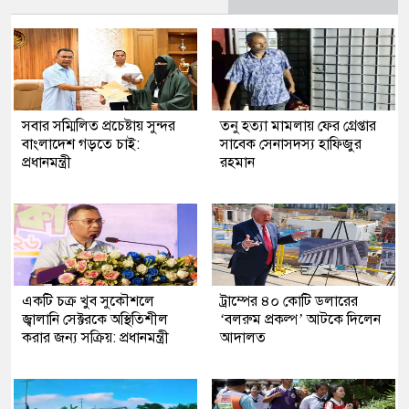
সবার সম্মিলিত প্রচেষ্টায় সুন্দর
তনু হত্যা মামলায় ফের গ্রেপ্তার
বাংলাদেশ গড়তে চাই:
সাবেক সেনাসদস্য হাফিজুর
প্রধানমন্ত্রী
রহমান
একটি চক্র খুব সুকৌশলে
ট্রাম্পের ৪০ কোটি ডলারের
জ্বালানি সেক্টরকে অস্থিতিশীল
‘বলরুম প্রকল্প’ আটকে দিলেন
করার জন্য সক্রিয়: প্রধানমন্ত্রী
আদালত