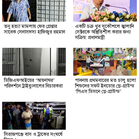
তনু হত্যা মামলায় ফের গ্রেপ্তার
একটি চক্র খুব সুকৌশলে জ্বালানি
সাবেক সেনাসদস্য হাফিজুর রহমান
সেক্টরকে অস্থিতিশীল করার জন্য
সক্রিয়: প্রধানমন্ত্রী
ডিজিএফআইয়ের ‘আয়নাঘর’
পাবনায় প্রথমবারের মত চালু হলো
পরিদর্শনে ট্রাইব্যুনালের বিচারকরা
শিশুদের সফট ইনডোর প্লে-গ্রাউন্ড
‘পিএস ডিসনে প্লে-গ্রাউন্ড’
সিরাজগঞ্জে বাস ও ট্রাকের সংঘর্ষে