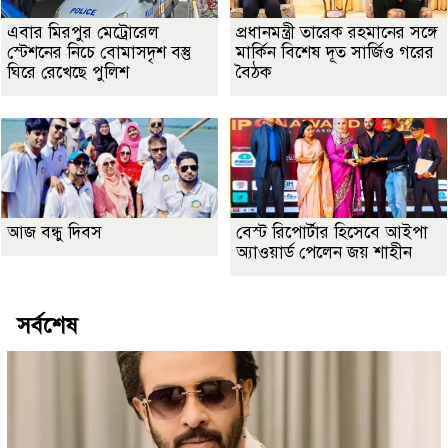
এবার মিরপুর মেট্রোরেল
প্রধানমন্ত্রী তারেক রহমানের সঙ্গে
স্টেশনের নিচে বোমাসদৃশ বস্তু
মার্কিন বিশেষ দূত সার্জিও গরের
ঘিরে রেখেছে পুলিশ
বৈঠক
আজ বন্ধু দিবস
বেস্ট রিপোর্টার হিসেবে আইপা
অ্যাওয়ার্ড পেলেন জয় শাহীন
সর্বশেষ