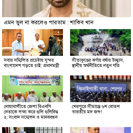
এমন ভুল না করলেও পারতাম : শাকিব খান
সবার সম্মিলিত প্রচেষ্টায় সুন্দর
সীতাকুণ্ডের ঝর্ণায় বর্ষার উচ্ছ্বাস,
বাংলাদেশ গড়তে চাই: প্রধানমন্ত্রী
স্থানীয় অর্থনীতিতে নতুন গতি
নোয়াখালীতে জেলা বিএনপি
শেরপুরে সীমান্তে ৬শ বোতল
নেতাকে লক্ষ্য করে গুলি গুলিবিদ্ধ
ভারতীয় মদ জব্দ!
২: সংবাদ সম্মেলন ও মানববন্ধন