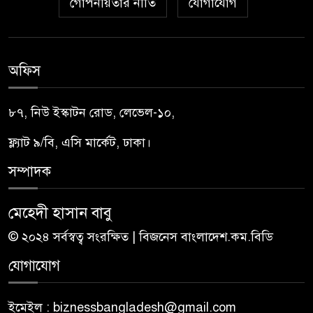
গোপনীয়তার নীতি
যোগাযোগ
অফিস
৮৭, নিউ ইস্কাটন রোড, লেভেল-১০,
ফ্ল্যাট ৯/বি, এসি মার্কেট, ঢাকা।
সম্পাদক
মেহেদী হাসান বাবু
© ২০২৪ সর্বস্বত্ব সংরক্ষিত | বিজনেস বাংলাদেশ.কম.বিডি
যোগাযোগ
ইমেইল : biznessbangladesh@gmail.com