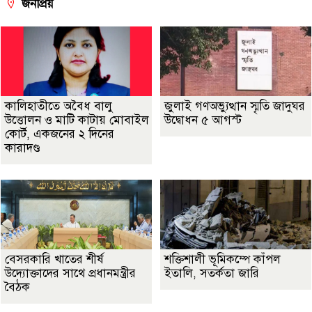
জনপ্রিয়
কালিহাতীতে অবৈধ বালু
জুলাই গণঅভ্যুত্থান স্মৃতি জাদুঘর
উত্তোলন ও মাটি কাটায় মোবাইল
উদ্বোধন ৫ আগস্ট
কোর্ট, একজনের ২ দিনের
কারাদণ্ড
বেসরকারি খাতের শীর্ষ
শক্তিশালী ভূমিকম্পে কাঁপল
উদ্যোক্তাদের সাথে প্রধানমন্ত্রীর
ইতালি, সতর্কতা জারি
বৈঠক