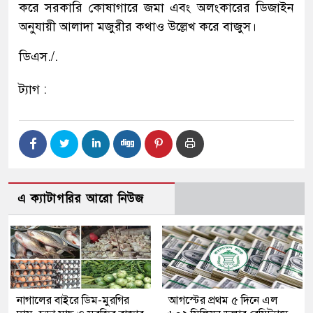
করে সরকারি কোষাগারে জমা এবং অলংকারের ডিজাইন
অনুযায়ী আলাদা মজুরীর কথাও উল্লেখ করে বাজুস।
ডিএস./.
ট্যাগ :
এ ক্যাটাগরির আরো নিউজ
নাগালের বাইরে ডিম-মুরগির
আগস্টের প্রথম ৫ দিনে এল