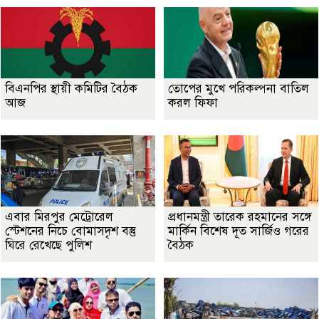
বিএনপির স্থায়ী কমিটির বৈঠক
তোপের মুখে পরিকল্পনা বাতিল
আজ
করল ফিফা
এবার মিরপুর মেট্রোরেল
প্রধানমন্ত্রী তারেক রহমানের সঙ্গে
স্টেশনের নিচে বোমাসদৃশ বস্তু
মার্কিন বিশেষ দূত সার্জিও গরের
ঘিরে রেখেছে পুলিশ
বৈঠক