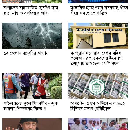
নাগালের বাইরে ডিম-মুরগির দাম,
স্বাভাবিক হচ্ছে গ্যাস সরবরাহ, ধীরে
চড়া মাছ ও সবজির বাজার
ধীরে কমছে ভোগান্তিও
১২ জেলায় বজ্রবৃষ্টির আভাস
মনপুরায় মনোয়ারা বেগম মহিলা
কলেজ সরকারিকরণের উদ্যোগ:
প্রশংসায় ভাসছেন এমপি নয়ন
থাইল্যান্ডে স্কুলে শিক্ষার্থীর বন্দুক
আগস্টের প্রথম ৫ দিনে এল ৬০২
হামলা, শিক্ষকসহ নিহত ৭
মিলিয়ন ডলার রেমিট্যান্স