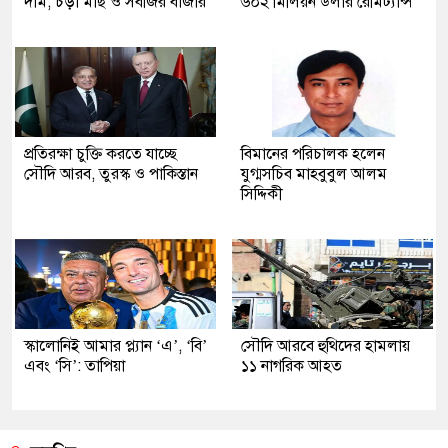
দাম, চড়া মাছ ও সবজির বাজার
৬০২ মিলিয়ন ডলার রেমিট্যান্স
প্রতিরক্ষা চুক্তি করতে যাচ্ছে
বিমানের পরিচালক হলেন
সৌদি আরব, তুরস্ক ও পাকিস্তান
যুগ্মসচিব মাহবুবুল আলম
সিদ্দিকী
স্কালোনিই আমার প্ল্যান ‘এ’, ‘বি’
সৌদি আরবে হুথিদের হামলায়
এবং ‘সি’: তাপিয়া
১১ নাগরিক আহত