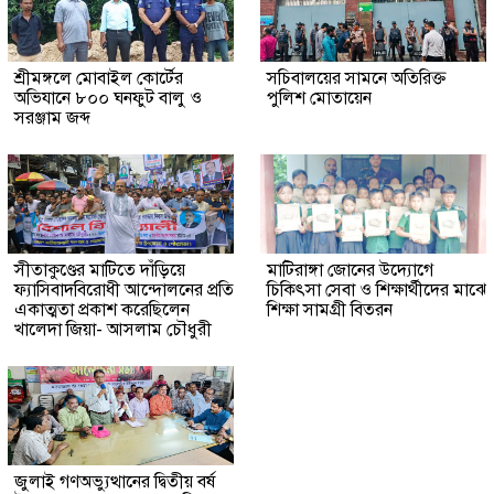
শ্রীমঙ্গলে মোবাইল কোর্টের
সচিবালয়ের সামনে অতিরিক্ত
অভিযানে ৮০০ ঘনফুট বালু ও
পুলিশ মোতায়েন
সরঞ্জাম জব্দ
সীতাকুণ্ডের মাটিতে দাঁড়িয়ে
মাটিরাঙ্গা জোনের উদ্যোগে
ফ্যাসিবাদবিরোধী আন্দোলনের প্রতি
চিকিৎসা সেবা ও শিক্ষার্থীদের মাঝে
একাত্মতা প্রকাশ করেছিলেন
শিক্ষা সামগ্রী বিতরন
খালেদা জিয়া- আসলাম চৌধুরী
জুলাই গণঅভ্যুত্থানের দ্বিতীয় বর্ষ