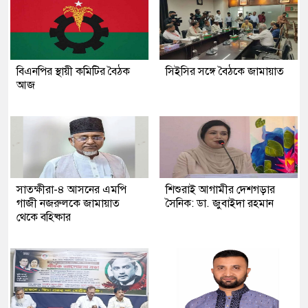
বিএনপির স্থায়ী কমিটির বৈঠক
সিইসির সঙ্গে বৈঠকে জামায়াত
আজ
সাতক্ষীরা-৪ আসনের এমপি
শিশুরাই আগামীর দেশগড়ার
গাজী নজরুলকে জামায়াত
সৈনিক: ডা. জুবাইদা রহমান
থেকে বহিষ্কার