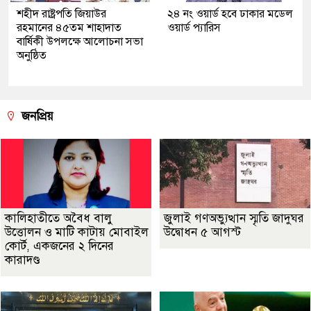
শহীদ রাষ্ট্রপতি জিয়াউর
২৪ নং ওয়ার্ড হবে ঢাকার মডেল
রহমানের ৪৫তম শাহাদাত
ওয়ার্ড প্যারিস
বার্ষিকী উপলক্ষে আলোচনা সভা
অনুষ্ঠিত
জনপ্রিয়
কালিহাতীতে অবৈধ বালু
জুলাই গণঅভ্যুত্থান স্মৃতি জাদুঘর
উত্তোলন ও মাটি কাটায় মোবাইল
উদ্বোধন ৫ আগস্ট
কোর্ট, একজনের ২ দিনের
কারাদণ্ড