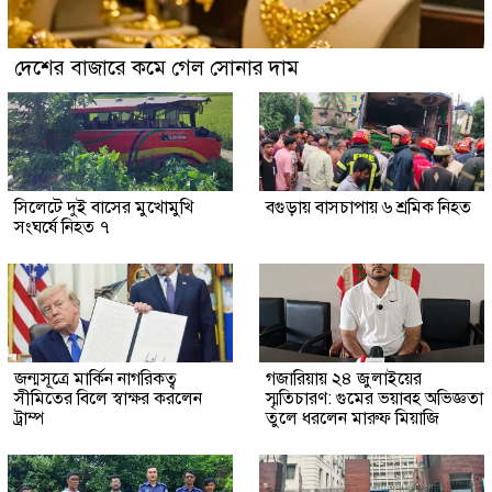
দেশের বাজারে কমে গেল সোনার দাম
সিলেটে দুই বাসের মুখোমুখি
বগুড়ায় বাসচাপায় ৬ শ্রমিক নিহত
সংঘর্ষে নিহত ৭
জন্মসূত্রে মার্কিন নাগরিকত্ব
গজারিয়ায় ২৪ জুলাইয়ের
সীমিতের বিলে স্বাক্ষর করলেন
স্মৃতিচারণ: গুমের ভয়াবহ অভিজ্ঞতা
ট্রাম্প
তুলে ধরলেন মারুফ মিয়াজি