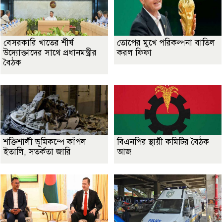
বেসরকারি খাতের শীর্ষ
তোপের মুখে পরিকল্পনা বাতিল
উদ্যোক্তাদের সাথে প্রধানমন্ত্রীর
করল ফিফা
বৈঠক
শক্তিশালী ভূমিকম্পে কাঁপল
বিএনপির স্থায়ী কমিটির বৈঠক
ইতালি, সতর্কতা জারি
আজ