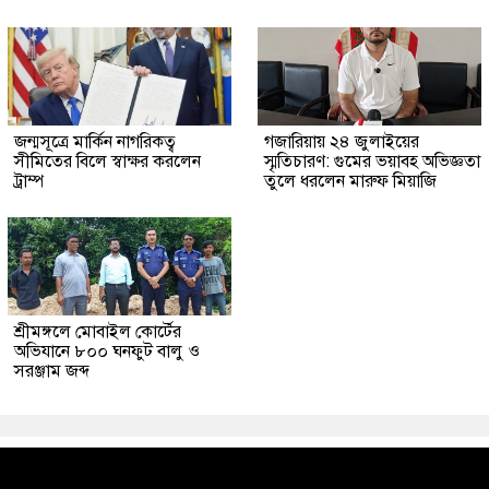
জন্মসূত্রে মার্কিন নাগরিকত্ব
গজারিয়ায় ২৪ জুলাইয়ের
সীমিতের বিলে স্বাক্ষর করলেন
স্মৃতিচারণ: গুমের ভয়াবহ অভিজ্ঞতা
ট্রাম্প
তুলে ধরলেন মারুফ মিয়াজি
শ্রীমঙ্গলে মোবাইল কোর্টের
অভিযানে ৮০০ ঘনফুট বালু ও
সরঞ্জাম জব্দ