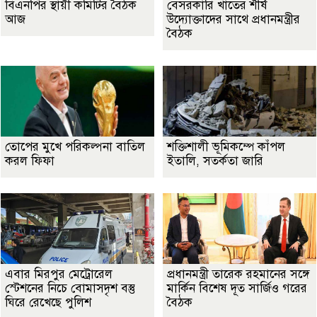
বিএনপির স্থায়ী কমিটির বৈঠক
বেসরকারি খাতের শীর্ষ
আজ
উদ্যোক্তাদের সাথে প্রধানমন্ত্রীর
বৈঠক
তোপের মুখে পরিকল্পনা বাতিল
শক্তিশালী ভূমিকম্পে কাঁপল
করল ফিফা
ইতালি, সতর্কতা জারি
এবার মিরপুর মেট্রোরেল
প্রধানমন্ত্রী তারেক রহমানের সঙ্গে
স্টেশনের নিচে বোমাসদৃশ বস্তু
মার্কিন বিশেষ দূত সার্জিও গরের
ঘিরে রেখেছে পুলিশ
বৈঠক