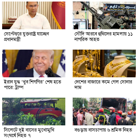
সেপ্টেম্বরে যুক্তরাষ্ট্র যাচ্ছেন
সৌদি আরবে হুথিদের হামলায় ১১
প্রধানমন্ত্রী
নাগরিক আহত
ইরান যুদ্ধ ‘খুব শিগগির’ শেষ হতে
দেশের বাজারে কমে গেল সোনার
পারে: ট্রাম্প
দাম
সিলেটে দুই বাসের মুখোমুখি
বগুড়ায় বাসচাপায় ৬ শ্রমিক নিহত
সংঘর্ষে নিহত ৭