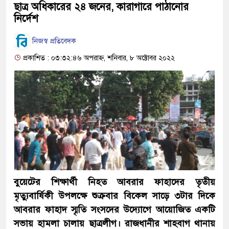
ছাত্র অধিকারের ২৪ জনের, কারাগারে পাঠানোর
নির্দেশ
নিজস্ব প্রতিবেদক
প্রকাশিত : ০৩:৩২:৪৬ অপরাহ্ন, শনিবার, ৮ অক্টোবর ২০২২
বুয়েটের শিক্ষার্থী নিহত আবরার ফাহাদের তৃতীয়
মৃত্যুবার্ষিকী উপলক্ষে শুক্রবার বিকেল সাড়ে ৩টার দিকে
আবরার ফাহাদ স্মৃতি সংসদের উদ্যোগে আয়োজিত একটি
সভায় হামলা চালায় ছাত্রলীগ। রাজধানীর শাহবাগ থানায়