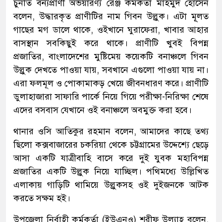
চুনতি বন্যপ্রাণী অভয়ারণ্য রেঞ্জ কর্মকর্তা মাহমুদ হোসেন
বলেন, উদ্ধারকৃত প্রাণীটির নাম গিবন উল্লুক। এটা মূূলত
গাছের মগ ডালে থাকে, ওইখানে ঘুরাফেরা, খাবার আহার
বাসস্থান সবকিছুই করে থাকে। প্রাণীটি খুবই বিপন্ন
প্রজাতির, বাংলাদেশের মুষ্টিমেয় কয়েকটি বনাঞ্চলে গিবন
উল্লুক দেখতে পাওয়া যায়, সবখানে এগুলো পাওয়া যায় না।
এরা ফলমূল ও পোকামাকড় খেয়ে জীবনধারণ করে। প্রাণীটি
ডুলাহাজারা সাফারি পার্কে নিয়ে গিয়ে পরীক্ষা-নিরিক্ষা শেষে
এদের বসবাস যেখানে ওই বনাঞ্চলে অবমুক্ত করা হবে।
থানার ওসি আতিকুর রহমান বলেন, আমাদের কাছে তথ্য
ছিলো কক্সবাজারের চকরিয়া থেকে চট্টগ্রামের উদ্দেশ্যে ছেড়ে
আসা একটি যাত্রীবাহি বাসে করে দুই যুবক মহাবিপন্ন
প্রজাতির একটি উল্লুক নিয়ে যাচ্ছিল। পথিমধ্যে উল্লিখিত
এলাকায় গাড়িটি থামিয়ে উল্লুকসহ ওই দুইজনকে আটক
করতে সক্ষম হই।
উপজেলা নির্বাহী কর্মকর্তা (ইউএনও) শরীফ উল্যাহ বলেন,