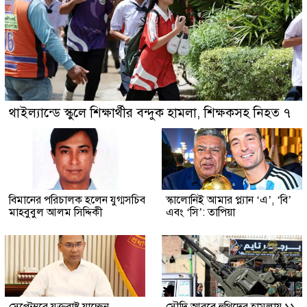
থাইল্যান্ডে স্কুলে শিক্ষার্থীর বন্দুক হামলা, শিক্ষকসহ নিহত ৭
বিমানের পরিচালক হলেন যুগ্মসচিব
স্কালোনিই আমার প্ল্যান ‘এ’, ‘বি’
মাহবুবুল আলম সিদ্দিকী
এবং ‘সি’: তাপিয়া