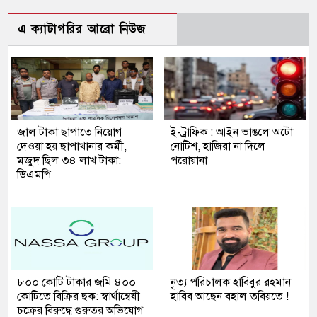
এ ক্যাটাগরির আরো নিউজ
জাল টাকা ছাপাতে নিয়োগ
ই-ট্রাফিক : আইন ভাঙলে অটো
দেওয়া হয় ছাপাখানার কর্মী,
নোটিশ, হাজিরা না দিলে
মজুদ ছিল ৩৪ লাখ টাকা:
পরোয়ানা
ডিএমপি
৮০০ কোটি টাকার জমি ৪০০
নৃত্য পরিচালক হাবিবুর রহমান
কোটিতে বিক্রির ছক: স্বার্থান্বেষী
হাবিব আছেন বহাল তবিয়তে !
চক্রের বিরুদ্ধে গুরুতর অভিযোগ