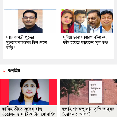
সাবেক মন্ত্রী পুত্রের
মুনিয়া হত্যা সাধারণ ঘটনা নয়,
সুইজারল্যান্ডসহ তিন দেশে
ফাঁস হয়েছে ষড়যন্ত্রের মূল তথ্য
বাড়ি !
জনপ্রিয়
কালিহাতীতে অবৈধ বালু
জুলাই গণঅভ্যুত্থান স্মৃতি জাদুঘর
উত্তোলন ও মাটি কাটায় মোবাইল
উদ্বোধন ৫ আগস্ট