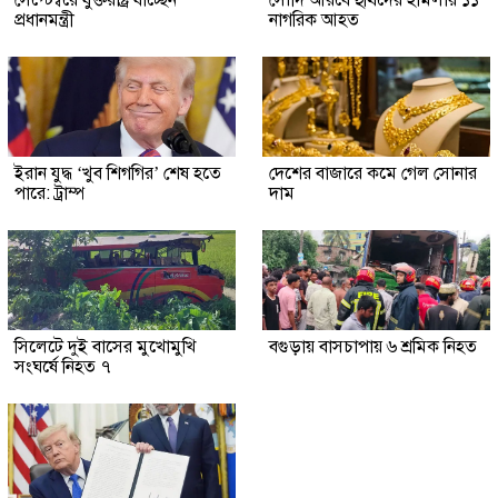
সেপ্টেম্বরে যুক্তরাষ্ট্র যাচ্ছেন
সৌদি আরবে হুথিদের হামলায় ১১
প্রধানমন্ত্রী
নাগরিক আহত
ইরান যুদ্ধ ‘খুব শিগগির’ শেষ হতে
দেশের বাজারে কমে গেল সোনার
পারে: ট্রাম্প
দাম
সিলেটে দুই বাসের মুখোমুখি
বগুড়ায় বাসচাপায় ৬ শ্রমিক নিহত
সংঘর্ষে নিহত ৭