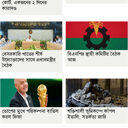
কোর্ট, একজনের ২ দিনের
কারাদণ্ড
বেসরকারি খাতের শীর্ষ
বিএনপির স্থায়ী কমিটির বৈঠক
উদ্যোক্তাদের সাথে প্রধানমন্ত্রীর
আজ
বৈঠক
তোপের মুখে পরিকল্পনা বাতিল
শক্তিশালী ভূমিকম্পে কাঁপল
করল ফিফা
ইতালি, সতর্কতা জারি