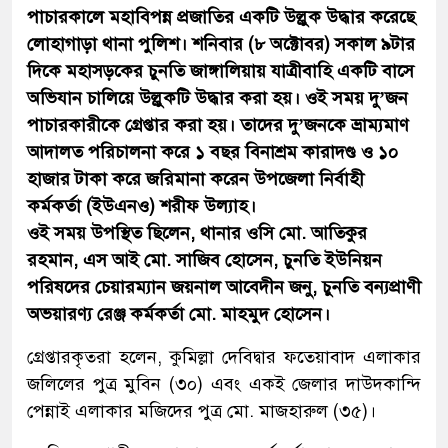
পাচারকালে মহাবিপন্ন প্রজাতির একটি উল্লুক উদ্ধার করেছে
লোহাগাড়া থানা পুলিশ। শনিবার (৮ অক্টোবর) সকাল ৯টার
দিকে মহাসড়কের চুনতি জাঙ্গালিয়ায় যাত্রীবাহি একটি বাসে
অভিযান চালিয়ে উল্লুকটি উদ্ধার করা হয়। ওই সময় দু’জন
পাচারকারীকে গ্রেপ্তার করা হয়। তাদের দু’জনকে ভ্রাম্যমাণ
আদালত পরিচালনা করে ১ বছর বিনাশ্রম কারাদণ্ড ও ১০
হাজার টাকা করে জরিমানা করেন উপজেলা নির্বাহী
কর্মকর্তা (ইউএনও) শরীফ উল্যাহ।
ওই সময় উপস্থিত ছিলেন, থানার ওসি মো. আতিকুর
রহমান, এস আই মো. সাজিব হোসেন, চুনতি ইউনিয়ন
পরিষদের চেয়ারম্যান জয়নাল আবেদীন জনু, চুনতি বন্যপ্রাণী
অভয়ারণ্য রেঞ্জ কর্মকর্তা মো. মাহমুদ হোসেন।
গ্রেপ্তারকৃতরা হলেন, কুমিল্লা দেবিদ্বার ফতেয়াবাদ এলাকার
জলিলের পুত্র মুবিন (৩০) এবং একই জেলার দাউদকান্দি
পেন্নাই এলাকার মজিদের পুত্র মো. মাজহারুল (৩৫)।