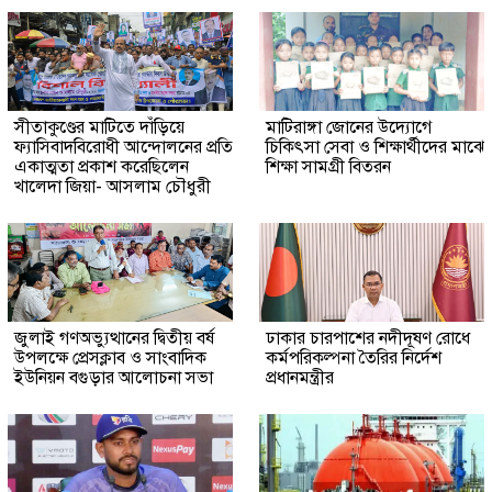
সীতাকুণ্ডের মাটিতে দাঁড়িয়ে
মাটিরাঙ্গা জোনের উদ্যোগে
ফ্যাসিবাদবিরোধী আন্দোলনের প্রতি
চিকিৎসা সেবা ও শিক্ষার্থীদের মাঝে
একাত্মতা প্রকাশ করেছিলেন
শিক্ষা সামগ্রী বিতরন
খালেদা জিয়া- আসলাম চৌধুরী
জুলাই গণঅভ্যুত্থানের দ্বিতীয় বর্ষ
ঢাকার চারপাশের নদীদূষণ রোধে
উপলক্ষে প্রেসক্লাব ও সাংবাদিক
কর্মপরিকল্পনা তৈরির নির্দেশ
ইউনিয়ন বগুড়ার আলোচনা সভা
প্রধানমন্ত্রীর