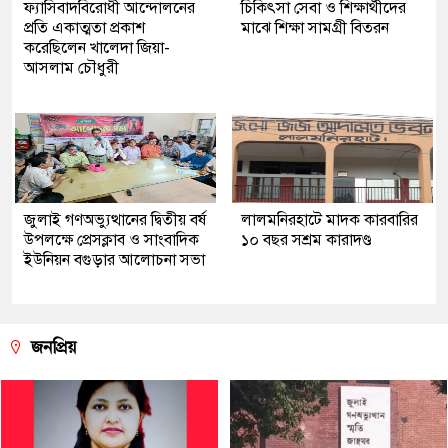
ফ্যাসিবাদবিরোধী আন্দোলনের
চিকিৎসা সেবা ও শিক্ষার্থীদের
প্রতি একাত্মতা প্রকাশ
মাঝে শিক্ষা সামগ্রী বিতরন
করেছিলেন খালেদা জিয়া-
আসলাম চৌধুরী
জুলাই গণঅভ্যুত্থানের দ্বিতীয় বর্ষ
লালমনিরহাটে মাদক কারবারির
উপলক্ষে প্রেসক্লাব ও সাংবাদিক
১০ বছর সশ্রম কারাদণ্ড
ইউনিয়ন বগুড়ার আলোচনা সভা
জনপ্রিয়