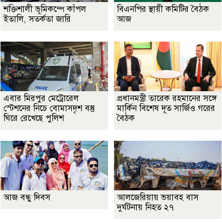
শক্তিশালী ভূমিকম্পে কাঁপল
বিএনপির স্থায়ী কমিটির বৈঠক
ইতালি, সতর্কতা জারি
আজ
এবার মিরপুর মেট্রোরেল
প্রধানমন্ত্রী তারেক রহমানের সঙ্গে
স্টেশনের নিচে বোমাসদৃশ বস্তু
মার্কিন বিশেষ দূত সার্জিও গরের
ঘিরে রেখেছে পুলিশ
বৈঠক
আজ বন্ধু দিবস
আলজেরিয়ায় ভয়াবহ বাস
দুর্ঘটনায় নিহত ২৭