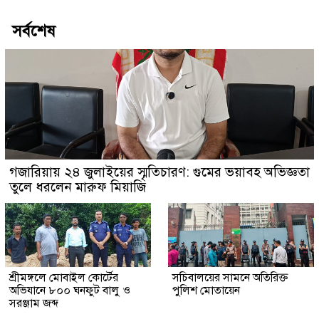
সর্বশেষ
গজারিয়ায় ২৪ জুলাইয়ের স্মৃতিচারণ: গুমের ভয়াবহ অভিজ্ঞতা
তুলে ধরলেন মারুফ মিয়াজি
শ্রীমঙ্গলে মোবাইল কোর্টের
সচিবালয়ের সামনে অতিরিক্ত
অভিযানে ৮০০ ঘনফুট বালু ও
পুলিশ মোতায়েন
সরঞ্জাম জব্দ