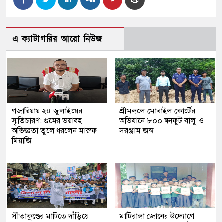
এ ক্যাটাগরির আরো নিউজ
গজারিয়ায় ২৪ জুলাইয়ের
শ্রীমঙ্গলে মোবাইল কোর্টের
স্মৃতিচারণ: গুমের ভয়াবহ
অভিযানে ৮০০ ঘনফুট বালু ও
অভিজ্ঞতা তুলে ধরলেন মারুফ
সরঞ্জাম জব্দ
মিয়াজি
সীতাকুণ্ডের মাটিতে দাঁড়িয়ে
মাটিরাঙ্গা জোনের উদ্যোগে