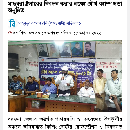
মাছধরা ট্রলারের নিবন্ধন করার লক্ষ্যে যৌথ ক্যাম্প সভা
অনুষ্ঠিত
মাহমুদুর রহমান রনি (পাথরঘাটা) প্রতিনিধি:-
প্রকাশিত : ০৩:৩৪:১৬ অপরাহ্ন, শনিবার, ১৫ অক্টোবর ২০২২
বরগুনা জেলার অন্তর্গত পাথরঘাটা ও তৎসংলগ্ন উপকূলীয়
অঞ্চলে অনিবন্ধিত ফিশিং বোটের রেজিস্ট্রেশন ও নিবন্ধনত