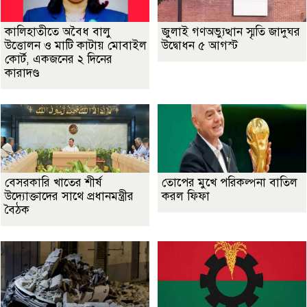
কালিহাতীতে অবৈধ বালু
জুলাই গণঅভ্যুত্থান স্মৃতি জাদুঘর
উত্তোলন ও মাটি কাটায় মোবাইল
উদ্বোধন ৫ আগস্ট
কোর্ট, একজনের ২ দিনের
কারাদণ্ড
বেসরকারি খাতের শীর্ষ
তোপের মুখে পরিকল্পনা বাতিল
উদ্যোক্তাদের সাথে প্রধানমন্ত্রীর
করল ফিফা
বৈঠক