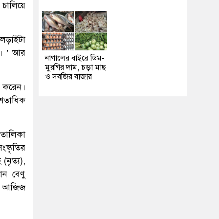
 চালিয়ে
 লড়াইটা
য়। ’ আর
নাগালের বাইরে ডিম-
মুরগির দাম, চড়া মাছ
ও সবজির বাজার
াশ করেন।
 শতাধিক
 তালিকা
ংস্কৃতির
(নৃত্য),
ান বেণু
ম আজিজ