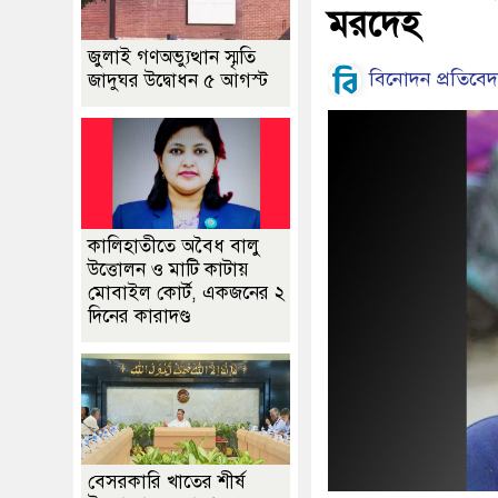
মরদেহ
জুলাই গণঅভ্যুত্থান স্মৃতি
বিনোদন প্রতিবে
জাদুঘর উদ্বোধন ৫ আগস্ট
কালিহাতীতে অবৈধ বালু
উত্তোলন ও মাটি কাটায়
মোবাইল কোর্ট, একজনের ২
দিনের কারাদণ্ড
বেসরকারি খাতের শীর্ষ