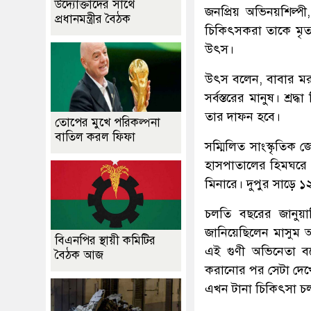
উদ্যোক্তাদের সাথে
জনপ্রিয় অভিনয়শিল্প
প্রধানমন্ত্রীর বৈঠক
চিকিৎসকরা তাকে মৃত
উৎস।
উৎস বলেন, বাবার মরদে
সর্বস্তরের মানুষ। শ্
তার দাফন হবে।
তোপের মুখে পরিকল্পনা
বাতিল করল ফিফা
সম্মিলিত সাংস্কৃতিক
হাসপাতালের হিমঘরে র
মিনারে। দুপুর সাড়ে ১২ট
চলতি বছরের জানুয়ার
জানিয়েছিলেন মাসুম আ
বিএনপির স্থায়ী কমিটির
এই গুণী অভিনেতা বল
বৈঠক আজ
করানোর পর সেটা দেখেই
এখন টানা চিকিৎসা চল