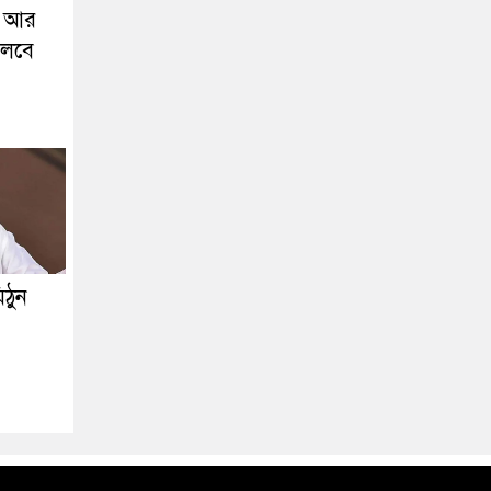
র আর
চলবে
িঠুন