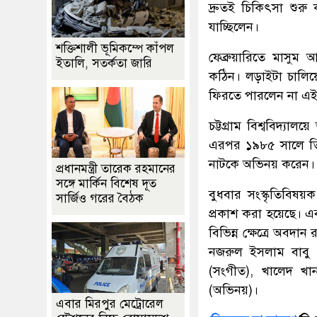
দ্রুতই চিকিৎসা শুর
যাচ্ছিলেন।
শক্তিশালী ভূমিকম্পে কাঁপল
ফেব্রুয়ারিতে মাসুম
ইতালি, সতর্কতা জারি
কঠিন। লড়াইটা চালিয়ে
ফিরতে পারলেন না এই 
চট্টগ্রাম বিশ্ববিদ্যা
এরপর ১৯৮৫ সালে তিন
নাটকে অভিনয় করেন।
প্রধানমন্ত্রী তারেক রহমানের
সঙ্গে মার্কিন বিশেষ দূত
বুধবার সংস্কৃতিবিষয়ক
সার্জিও গরের বৈঠক
প্রকাশ করা হয়েছে। এব
বিভিন্ন ক্ষেত্রে অবদা
নজরুল ইসলাম বাবু 
(সংগীত), খালেদ খ
(অভিনয়)।
এবার মিরপুর মেট্রোরেল