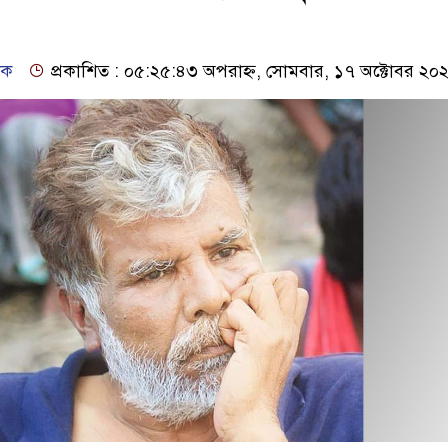
দক
প্রকাশিত : ০৫:২৫:৪৩ অপরাহ্ন, সোমবার, ১৭ অক্টোবর ২০