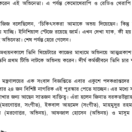
ু করেন এই অভিনেতা। এ পর্যন্ত কেমোথেরাপি ও রেডিও থেরাপি
 আজিজ বলেছিলেন, ‘চিকিৎসকরা আমাকে অভয় দিয়েছেন। কিন্তু
 যাচ্ছি। ইনিশিয়াল স্টেজে রয়েছে জার্ম। এখন দেখা যাক, কী হ
অভিনেতা। শেষ পর্যন্ত হেরে গেলেন।
লয়ে অধ্যয়নকালে তিনি থিয়েটারে কাজের মাধ্যমে অভিনয়ে আত্মপ্রক
ি প্রথম টিভি নাটকে অভিনয় করেন। দীর্ঘ কর্মজীবনে তিনি চার
 মন্ত্রণালয়ের এক সংবাদ বিজ্ঞপ্তিতে এবার একুশে পদকপ্রাপ্তদের
ার ২৪ জন বিশিষ্ট নাগরিক এই পুরস্কার পেতে যাচ্ছেন। এর মধ্যে স
ন রাখার জন্য আছেন সাতজন ব্যক্তিত্ব। এঁরা হলেন জিনাত বরকতউল্লাহ 
(মরণোত্তর, সংগীত), ইকবাল আহমেদ (সংগীত), মাহমুদুর রহম
ান (মরণোত্তর, অভিনয়), আফজাল হোসেন (অভিনয়) ও মাসু