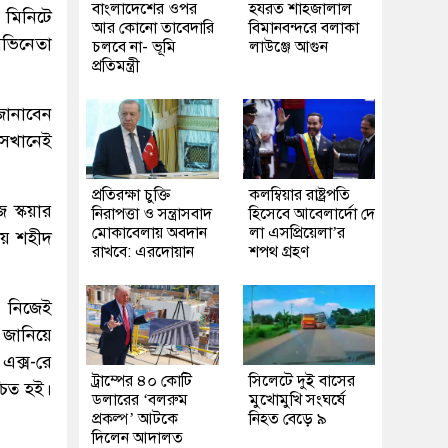
বাংলাদেশের ওপর
হযরত শাহজালাল
 মিনিটে
আর কোনো তাবেদারি
বিমানবন্দরে বলাকা
অভিনেতা
চলবে না- ভূমি
লাউঞ্জে আগুন
প্রতিমন্ত্রী
জানাবেন
 সেখানেই
প্রতিরক্ষা চুক্তি
কলম্বিয়ার রাষ্ট্রপতি
 স্কয়ার
নিরাপত্তা ও সন্ত্রাসবাদ
হিসেবে আবেলার্দো দে
মোকাবেলায় অবদান
লা এসপ্রিয়েলা’র
ীয় শহীদ
রাখবে: এরদোয়ান
শপথ গ্রহণ
ে নিজেই
 জানিয়ে
এক্স-রে
ট্রাম্পের ৪০ কোটি
সিলেটে দুই বাসের
্চিত হই।
ডলারের ‘বলরুম
মুখোমুখি সংঘর্ষে
প্রকল্প’ আটকে
নিহত বেড়ে ৯
দিলেন আদালত