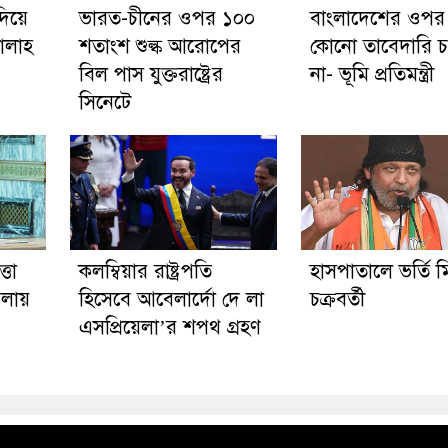
দিয়ে
ভারত-চীনের ওপর ১০০
বাংলাদেশের ওপ
ালাহ
শতাংশ শুল্ক আরোপের
কোনো তাবেদারি 
বিল পাস যুক্তরাষ্ট্রের
না- ভূমি প্রতিমন্ত্রী
সিনেটে
্তা
কলম্বিয়ার রাষ্ট্রপতি
হাসপাতালে ভর্তি ম
লায়
হিসেবে আবেলার্দো দে লা
চক্রবর্তী
এসপ্রিয়েলা’র শপথ গ্রহণ