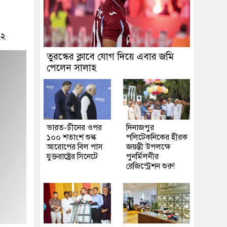
২২
তুরস্কের ক্লাবে যোগ দিয়ে এবার জমি
পেলেন সালাহ
ভারত-চীনের ওপর
দিনাজপুর
১০০ শতাংশ শুল্ক
পলিটেকনিকের হীরক
আরোপের বিল পাস
জয়ন্তী উপলক্ষে
যুক্তরাষ্ট্রের সিনেটে
পুনর্মিলনীর
রেজিস্ট্রেশন শুরু!