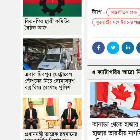
ট্যাগ :
আন্তর্জাতিক ডেস্ক
বিএনপির স্থায়ী কমিটির
যুক্তরাষ্ট্রের সঙ্গে ইরানের প
বৈঠক আজ
এ ক্যাটাগরির আরো 
এবার মিরপুর মেট্রোরেল
স্টেশনের নিচে বোমাসদৃশ
বস্তু ঘিরে রেখেছে পুলিশ
কানাডা থেকে হাজার
হাজার ভারতীয় নাগ
প্রধানমন্ত্রী তারেক রহমানের