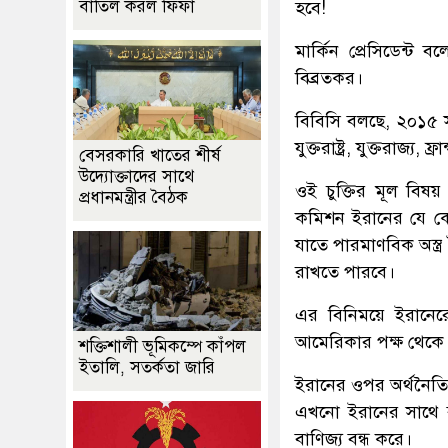
বাতিল করল ফিফা
হবে!
মার্কিন প্রেসিডেন্ট
বিব্রতকর।
বিবিসি বলছে, ২০১৫ সা
যুক্তরাষ্ট্র, যুক্তরাজ্
বেসরকারি খাতের শীর্ষ
উদ্যোক্তাদের সাথে
ওই চুক্তির মূল বিষয় 
প্রধানমন্ত্রীর বৈঠক
কমিশন ইরানের যে কো
যাতে পারমাণবিক অস্ত্র
রাখতে পারবে।
এর বিনিময়ে ইরানেরে
আমেরিকার পক্ষ থেক
শক্তিশালী ভূমিকম্পে কাঁপল
ইতালি, সতর্কতা জারি
ইরানের ওপর অর্থনৈতিক 
এখনো ইরানের সাথে ব
বাণিজ্য বন্ধ করে।