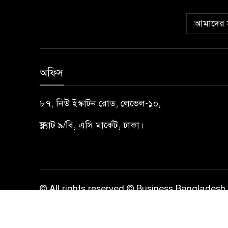
আমাদের স
অফিস
৮৭, নিউ ইস্কাটন রোড, লেভেল-১০,
ফ্ল্যাট ৯/বি, এসি মার্কেট, ঢাকা।
© All rights reserved © Business Bangladesh