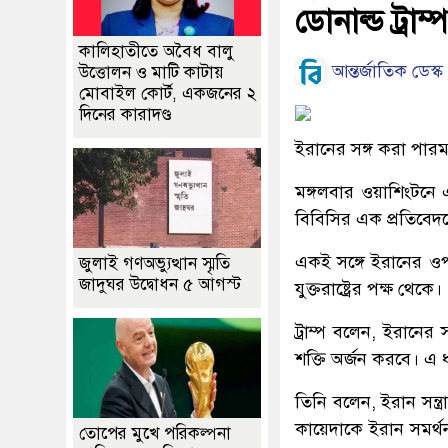
ডোনাল্ড ট্রাম্প
কালিহাতীতে অবৈধ বালু
আন্তর্জাতিক ডেস্ক
উত্তোলন ও মাটি কাটায়
মোবাইল কোর্ট, একজনের ২
দিনের কারাদণ্ড
ইরানের সঙ্গ করা পারমাণ
মঙ্গলবার ওয়াশিংটনে এ
বিবিসির এক প্রতিবেদ
একই সঙ্গে ইরানের ও
জুলাই গণঅভ্যুত্থান স্মৃতি
জাদুঘর উদ্বোধন ৫ আগস্ট
যুক্তরাষ্ট্রের পক্ষ থেকে।
ট্রাম্প বলেন, ইরানে
শক্তি অর্জন করবে। এ
তিনি বলেন, ইরান সন্ত্
কায়েদাকে ইরান সমর্থ
তোপের মুখে পরিকল্পনা