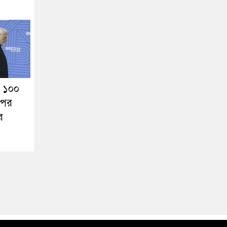
 ১০০
পের
র