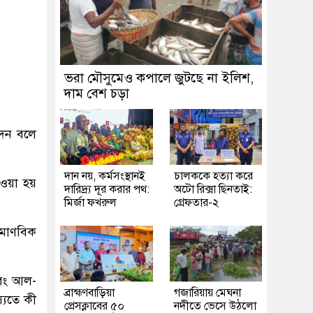
ভরা মৌসুমেও কপালে জুটছে না ইলিশ,
দাম বেশ চড়া
দেন বলে
দান নয়, কর্মসংস্থানই
চালককে হত্যা করে
েওয়া হয়
দারিদ্র্য দূর করার পথ:
অটো রিক্সা ছিনতাই:
মির্জা ফখরুল
গ্রেফতার-২
রমাণবিক
 এবং আল-
ব্রাহ্মণবাড়িয়া
গজারিয়ায় মেঘনা
্যতে কী
প্রেসক্লাবের ৫০
নদীতে ভেসে উঠলো