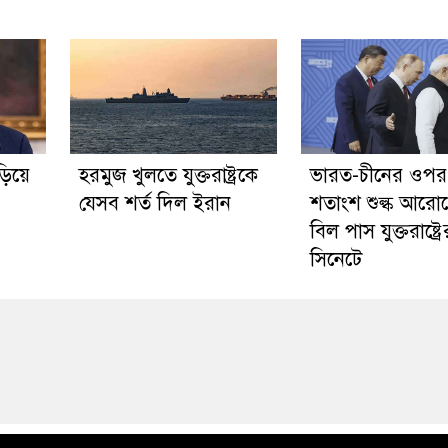
ড়িয়ে
হরমুজ খুলতে যুক্তরাষ্ট্রকে
ভারত-চীনের ওপর
যেসব শর্ত দিল ইরান
শতাংশ শুল্ক আরো
বিল পাস যুক্তরাষ্ট্রে
সিনেটে