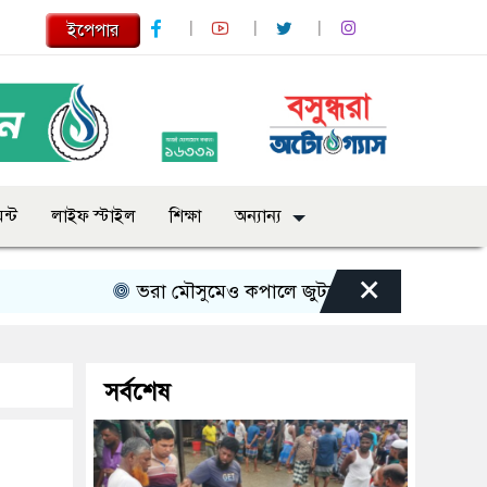
ইপেপার
ন্ট
লাইফ স্টাইল
শিক্ষা
অন্যান্য
×
ভরা মৌসুমেও কপালে জুটছে না ইলিশ, দাম বেশ চড়া
সর্বশেষ