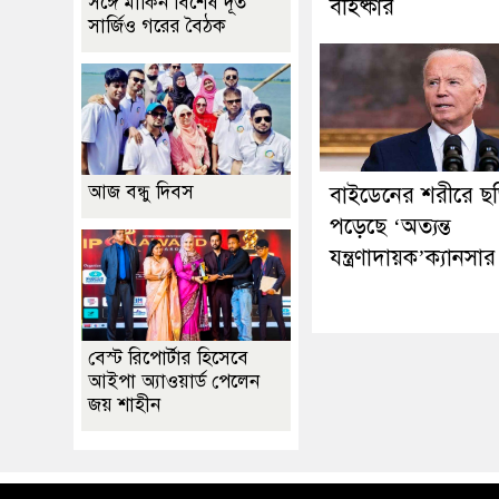
সঙ্গে মার্কিন বিশেষ দূত
বহিষ্কার
সার্জিও গরের বৈঠক
আজ বন্ধু দিবস
বাইডেনের শরীরে ছ
পড়েছে ‘অত্যন্ত
যন্ত্রণাদায়ক’ক্যানসার
বেস্ট রিপোর্টার হিসেবে
আইপা অ্যাওয়ার্ড পেলেন
জয় শাহীন