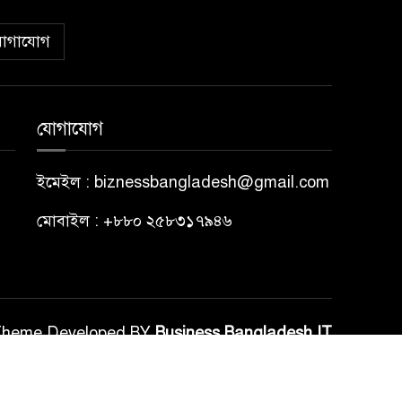
োগাযোগ
যোগাযোগ
ইমেইল : biznessbangladesh@gmail.com
মোবাইল : +৮৮০ ২৫৮৩১৭৯৪৬
Theme Developed BY
Business Bangladesh IT