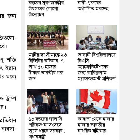
বছরের সুবর্ণজয়ন্তীর
নারী-পুরুষের
উৎসবের লোগো
অর্ধগলিত মরদেহ
উন্মোচন
ার জন্য
তিগুলো-
াথে।
মাটিরাঙ্গা সীমান্তে ২৩
ভাসানী বিশ্ববিদ্যালয়ে
ু শক্তি
বিজিবির অভিযান: ৭
বিএসি
লাখ ৫০ হাজার
অ্যাক্রেডিটেশনের
াৎ ইরান
টাকার ভারতীয় গরু
জন্য কারিকুলাম
ির মধ্যে
জব্দ
ম্যানেজমেন্ট প্রশিক্ষণ
ট্রাম্প
পর।
১০ বছরের জ্বালানি
কানাডা থেকে হাজার
রতিষ্ঠান
পরিকল্পনা সংসদে
হাজার ভারতীয়
ব্যবসা-
তুলে ধরবে সরকার :
নাগরিক বহিষ্কার
প্রধানমন্ত্রী