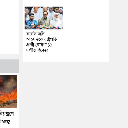
কর্নেল অলি
আহমদকে রাষ্ট্রপতি
প্রার্থী ঘোষণা ১১
দলীয় ঐক্যের
িয়ন্ত্রণে
্বস্ত