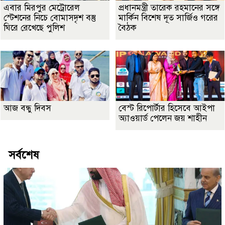
এবার মিরপুর মেট্রোরেল
প্রধানমন্ত্রী তারেক রহমানের সঙ্গে
স্টেশনের নিচে বোমাসদৃশ বস্তু
মার্কিন বিশেষ দূত সার্জিও গরের
ঘিরে রেখেছে পুলিশ
বৈঠক
আজ বন্ধু দিবস
বেস্ট রিপোর্টার হিসেবে আইপা
অ্যাওয়ার্ড পেলেন জয় শাহীন
সর্বশেষ