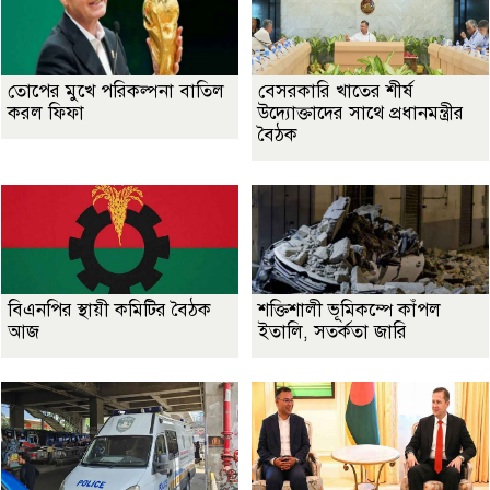
তোপের মুখে পরিকল্পনা বাতিল
বেসরকারি খাতের শীর্ষ
করল ফিফা
উদ্যোক্তাদের সাথে প্রধানমন্ত্রীর
বৈঠক
বিএনপির স্থায়ী কমিটির বৈঠক
শক্তিশালী ভূমিকম্পে কাঁপল
আজ
ইতালি, সতর্কতা জারি