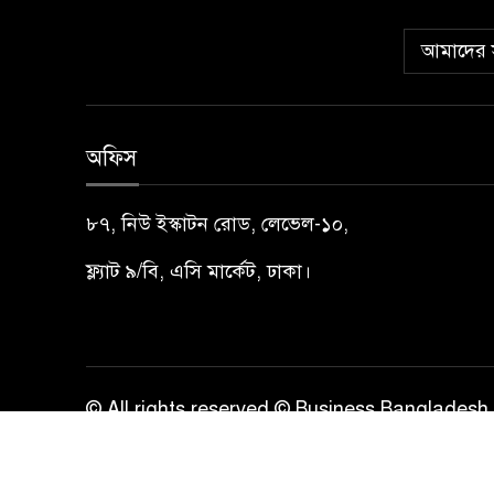
আমাদের স
অফিস
৮৭, নিউ ইস্কাটন রোড, লেভেল-১০,
ফ্ল্যাট ৯/বি, এসি মার্কেট, ঢাকা।
© All rights reserved © Business Bangladesh