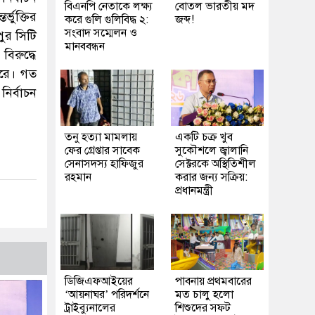
বিএনপি নেতাকে লক্ষ্য
বোতল ভারতীয় মদ
ভুক্তির
করে গুলি গুলিবিদ্ধ ২:
জব্দ!
সংবাদ সম্মেলন ও
পুর সিটি
মানববন্ধন
িরুদ্ধে
করে। গত
নির্বাচন
তনু হত্যা মামলায়
একটি চক্র খুব
ফের গ্রেপ্তার সাবেক
সুকৌশলে জ্বালানি
সেনাসদস্য হাফিজুর
সেক্টরকে অস্থিতিশীল
রহমান
করার জন্য সক্রিয়:
প্রধানমন্ত্রী
ডিজিএফআইয়ের
পাবনায় প্রথমবারের
‘আয়নাঘর’ পরিদর্শনে
মত চালু হলো
ট্রাইব্যুনালের
শিশুদের সফট