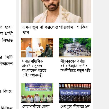
িত হবে।
এমন ভুল না করলেও পারতাম : শাকিব
খান
প্রার্থী
দ্ধান্ত
র সিটি
সবার সম্মিলিত
সীতাকুণ্ডের ঝর্ণায়
গিতাদেশ
প্রচেষ্টায় সুন্দর
বর্ষার উচ্ছ্বাস, স্থানীয়
বাংলাদেশ গড়তে
অর্থনীতিতে নতুন গতি
চাই: প্রধানমন্ত্রী
এ বিষয়ে
নোয়াখালীতে জেলা
শেরপুরে সীমান্তে ৬শ
ির্বাচন