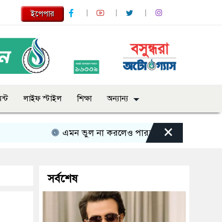
ইপেপার
ন্ট
লাইফ স্টাইল
শিক্ষা
অন্যান্য
×
এমন ভুল না করলেও পারতাম : শাকিব খান
সবার 
সর্বশেষ