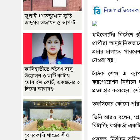
নিজস্ব প্রতিবেদক
জুলাই গণঅভ্যুত্থান স্মৃতি
জাদুঘর উদ্বোধন ৫ আগস্ট
হাইকোর্টের নির্দেশে
প্রার্থীরা আনুষ্ঠানিক
প্রচার চালাতে পারবে
নেওয়া হয়।
কালিহাতীতে অবৈধ বালু
বৈঠক শেষে এ ব্যাপ
উত্তোলন ও মাটি কাটায়
করপোরেশন নির্বাচন হ
মোবাইল কোর্ট, একজনের ২
দিনের কারাদণ্ড
প্রত্যাহার করেছেন। সে
তফসিলের কোনো পরিবর
তিনি আরও বলেন, ‘প্রা
রিটার্নিং কর্মকর্তা এক
বেসরকারি খাতের শীর্ষ
প্রসঙ্গত, নির্বাচন 