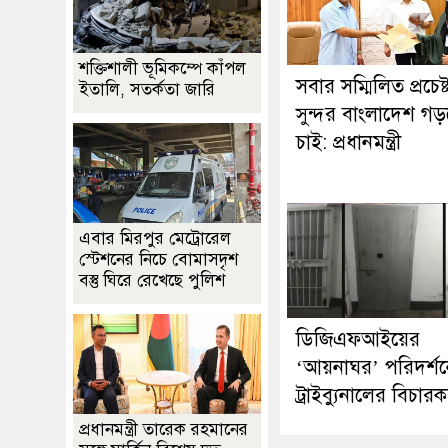
শক্তিশালী ভূমিকম্পে কাঁপল
সবার সম্মিলিত প্রচেষ্
ইতালি, সতর্কতা জারি
সুন্দর বাংলাদেশ গ
চাই: প্রধানমন্ত্রী
এবার মিরপুর মেট্রোরেল
স্টেশনের নিচে বোমাসদৃশ
বস্তু ঘিরে রেখেছে পুলিশ
ডিজিএফআইয়ের
‘আয়নাঘর’ পরিদর্শ
ট্রাইব্যুনালের বিচার
প্রধানমন্ত্রী তারেক রহমানের