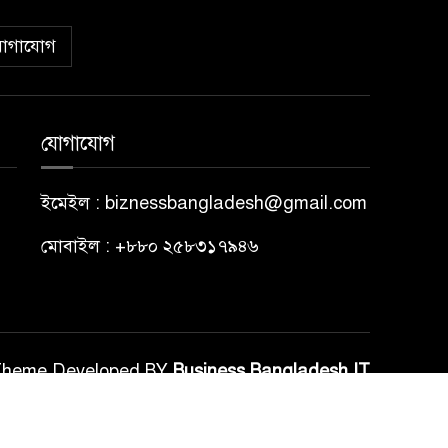
োগাযোগ
যোগাযোগ
ইমেইল : biznessbangladesh@gmail.com
মোবাইল : +৮৮০ ২৫৮৩১৭৯৪৬
Theme Developed BY
Business Bangladesh IT