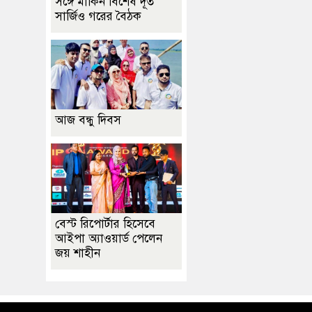
সঙ্গে মার্কিন বিশেষ দূত
সার্জিও গরের বৈঠক
আজ বন্ধু দিবস
বেস্ট রিপোর্টার হিসেবে
আইপা অ্যাওয়ার্ড পেলেন
জয় শাহীন