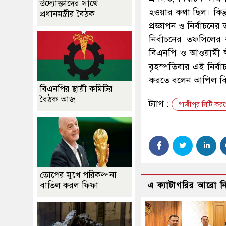
উদ্যোক্তাদের সাথে
হওয়ার কথা ছিল। কিন্ত
প্রধানমন্ত্রীর বৈঠক
প্রজ্ঞাপন ও নির্বাচনে
নির্বাচনের তফসিলের 
বিএনপি ও আওয়ামী লী
বৃহস্পতিবার এই নির্ব
করতে বলেন আপিল ব
বিএনপির স্থায়ী কমিটির
বৈঠক আজ
ট্যাগ :
গাজীপুর সিটি করপ
তোপের মুখে পরিকল্পনা
বাতিল করল ফিফা
এ ক্যাটাগরির আরো 