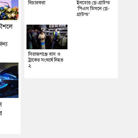
বিচারকরা
ইনডোর প্লে-গ্রাউন্ড
‘পিএস ডিসনে প্লে-
গ্রাউন্ড’
কৌশলে
জন্য
সিরাজগঞ্জে বাস ও
ট্রাকের সংঘর্ষে নিহত
২
স
ে