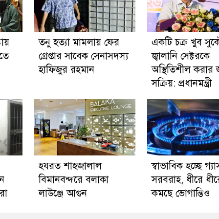
টায়
তনু হত্যা মামলায় ফের
একটি চক্র খুব সু
ড়তে
গ্রেপ্তার সাবেক সেনাসদস্য
জ্বালানি সেক্টরকে
হাফিজুর রহমান
অস্থিতিশীল করার 
সক্রিয়: প্রধানমন্ত্রী
হযরত শাহজালাল
স্বাভাবিক হচ্ছে গ্যা
নে
বিমানবন্দরে বলাকা
সরবরাহ, ধীরে ধীর
করা
লাউঞ্জে আগুন
কমছে ভোগান্তিও