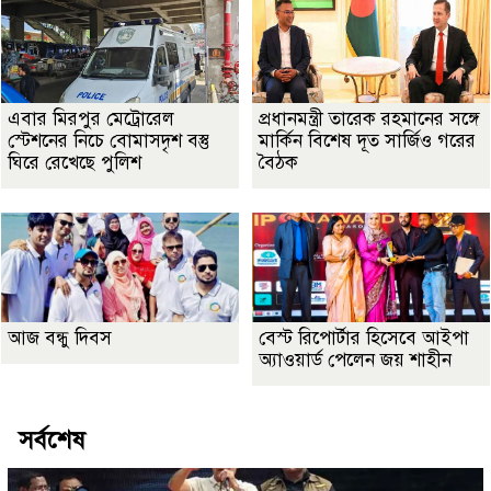
এবার মিরপুর মেট্রোরেল
প্রধানমন্ত্রী তারেক রহমানের সঙ্গে
স্টেশনের নিচে বোমাসদৃশ বস্তু
মার্কিন বিশেষ দূত সার্জিও গরের
ঘিরে রেখেছে পুলিশ
বৈঠক
আজ বন্ধু দিবস
বেস্ট রিপোর্টার হিসেবে আইপা
অ্যাওয়ার্ড পেলেন জয় শাহীন
সর্বশেষ