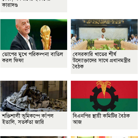
কারাদণ্ড
তোপের মুখে পরিকল্পনা বাতিল
বেসরকারি খাতের শীর্ষ
করল ফিফা
উদ্যোক্তাদের সাথে প্রধানমন্ত্রীর
বৈঠক
শক্তিশালী ভূমিকম্পে কাঁপল
বিএনপির স্থায়ী কমিটির বৈঠক
ইতালি, সতর্কতা জারি
আজ