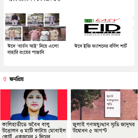
ঈদে ‘বার্ডস আই’ নিয়ে এলো
ঈদে ইজি ফ্যাশনের বর্ণিল শার্ট
বাহারি রংয়ের পাঞ্জাবি
জনপ্রিয়
কালিহাতীতে অবৈধ বালু
জুলাই গণঅভ্যুত্থান স্মৃতি জাদুঘর
উত্তোলন ও মাটি কাটায় মোবাইল
উদ্বোধন ৫ আগস্ট
কোর্ট, একজনের ২ দিনের