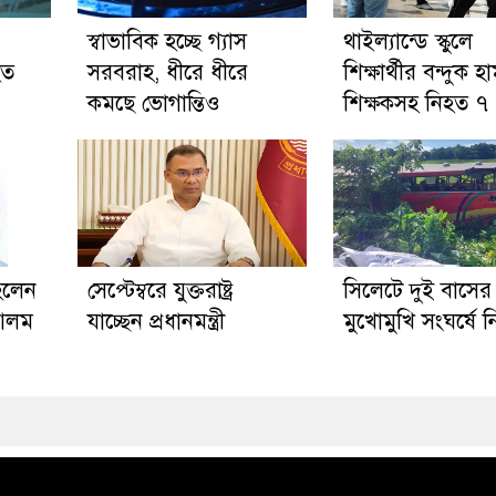
স্বাভাবিক হচ্ছে গ্যাস
থাইল্যান্ডে স্কুলে
হত
সরবরাহ, ধীরে ধীরে
শিক্ষার্থীর বন্দুক হ
কমছে ভোগান্তিও
শিক্ষকসহ নিহত ৭
হলেন
সেপ্টেম্বরে যুক্তরাষ্ট্র
সিলেটে দুই বাসের
 আলম
যাচ্ছেন প্রধানমন্ত্রী
মুখোমুখি সংঘর্ষে 