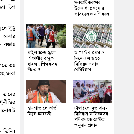
সরকারিকরণের
গুরা উপ
উদ্যোগ: প্রশংসায়
ভাসছেন এমপি নয়ন
ে সুষ্ঠু
রা আবার
যেন বজায়
থাইল্যান্ডে স্কুলে
আগস্টের প্রথম ৫
শিক্ষার্থীর বন্দুক
দিনে এল ৬০২
হামলা, শিক্ষকসহ
মিলিয়ন ডলার
করতে ভয়
নিহত ৭
রেমিট্যান্স
ছে তারা
ন তাদের
র্নীতির
হাসপাতালে ভর্তি
টাঙ্গাইলে মৃত বাস-
বানোয়াট
মিঠুন চক্রবর্তী
মিনিবাস মালিকদের
পরিবারকে আর্থিক
অনুদান প্রদান
ন তিনি।