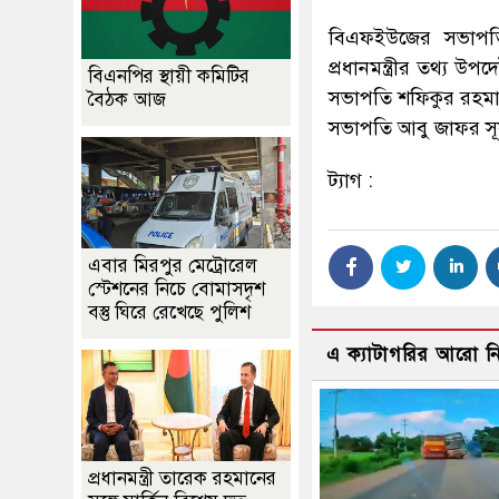
বিএফইউজের সভাপতি 
প্রধানমন্ত্রীর তথ্য উপ
বিএনপির স্থায়ী কমিটির
সভাপতি শফিকুর রহমা
বৈঠক আজ
সভাপতি আবু জাফর সূর্য
ট্যাগ :
এবার মিরপুর মেট্রোরেল
স্টেশনের নিচে বোমাসদৃশ
বস্তু ঘিরে রেখেছে পুলিশ
এ ক্যাটাগরির আরো 
প্রধানমন্ত্রী তারেক রহমানের