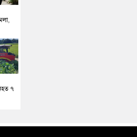
ামলা,
নিহত ৭