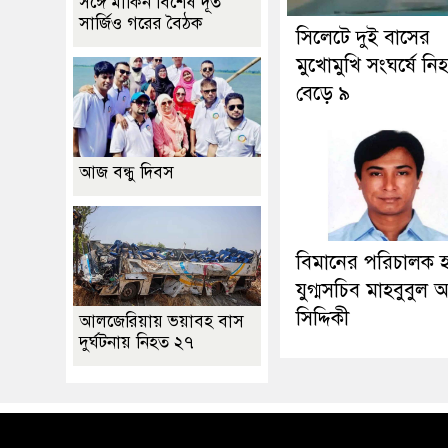
সঙ্গে মার্কিন বিশেষ দূত
সার্জিও গরের বৈঠক
সিলেটে দুই বাসের
মুখোমুখি সংঘর্ষে নি
বেড়ে ৯
আজ বন্ধু দিবস
বিমানের পরিচালক 
যুগ্মসচিব মাহবুবুল
সিদ্দিকী
আলজেরিয়ায় ভয়াবহ বাস
দুর্ঘটনায় নিহত ২৭