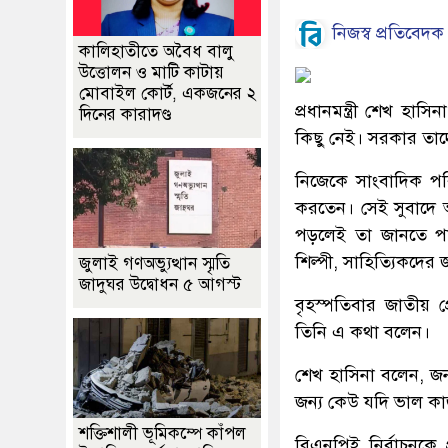
নিজস্ব প্রতিবেদক
কালিহাতীতে অবৈধ বালু
উত্তোলন ও মাটি কাটায়
মোবাইল কোর্ট, একজনের ২
প্রধানমন্ত্রী শেখ হ
দিনের কারাদণ্ড
কিছু নেই। সরকার তাদ
নিজেকে সাংবাদিক পরি
করতেন। সেই সুবাদে আম
পড়লেই তা জানতে পার
শিল্পী, সাহিত্যিকদে
জুলাই গণঅভ্যুত্থান স্মৃতি
জাদুঘর উদ্বোধন ৫ আগস্ট
বৃহস্পতিবার জাতীয় প
তিনি এ কথা বলেন।
শেখ হাসিনা বলেন, জন
জন্য কেউ যদি ভাল ক
শক্তিশালী ভূমিকম্পে কাঁপল
বিএনপিই নির্বাচনকে প