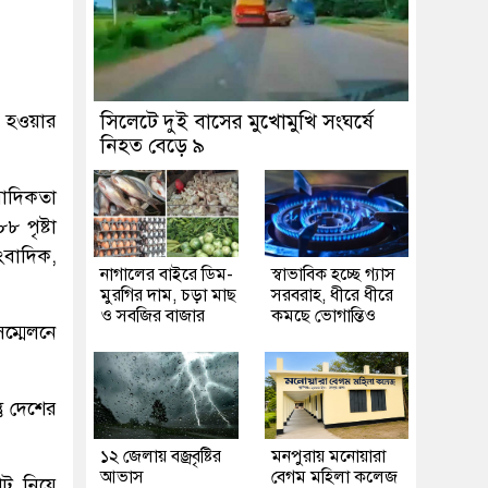
ত হওয়ার
সিলেটে দুই বাসের মুখোমুখি সংঘর্ষে
নিহত বেড়ে ৯
বাদিকতা
 পৃষ্টা
ংবাদিক,
নাগালের বাইরে ডিম-
স্বাভাবিক হচ্ছে গ্যাস
মুরগির দাম, চড়া মাছ
সরবরাহ, ধীরে ধীরে
ও সবজির বাজার
কমছে ভোগান্তিও
ম্মেলনে
ু দেশের
১২ জেলায় বজ্রবৃষ্টির
মনপুরায় মনোয়ারা
আভাস
বেগম মহিলা কলেজ
ভোট নিয়ে