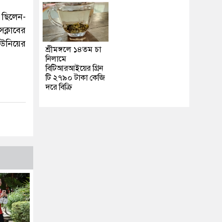
ছিলেন-
সক্লাবের
ইউনিয়ের
শ্রীমঙ্গলে ১৪তম চা
নিলামে
বিটিআরআইয়ের গ্রিন
টি ২৭৯০ টাকা কেজি
দরে বিক্রি