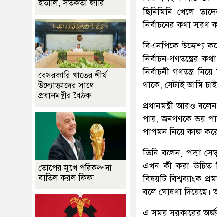
ইতালি, সতর্কতা জারি
ছিনিমিনি খেলে তাদে
নির্বাচনের কথা স্মরণ 
বিএনপিকে উদ্দেশ্য কর
নির্বাচন-গণতন্ত্রের
নির্বাচনী গণতন্ত্র ন
বেসরকারি খাতের শীর্ষ
থাকে, সেটাই আমি চাই
উদ্যোক্তাদের সাথে
প্রধানমন্ত্রীর বৈঠক
প্রধানমন্ত্রী আরও ব
পায়, জনগণকে ভয় পায়।
পাপমন নিয়ে কাজ কর
তিনি বলেন, পদ্মা সেত
এখন কী করা উচিত চিন
তোপের মুখে পরিকল্পনা
বাতিল করল ফিফা
বিষয়টি বিশ্বব্যাংক 
বলে ঘোষণা দিয়েছে। আম
এ সময় সরকারের অর্জন