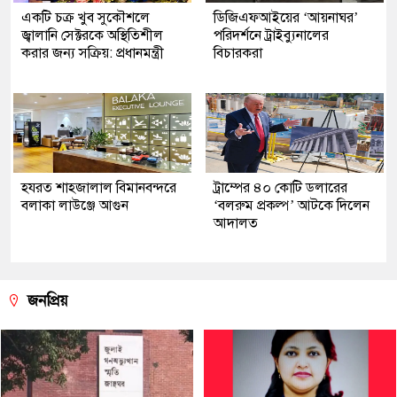
একটি চক্র খুব সুকৌশলে
ডিজিএফআইয়ের ‘আয়নাঘর’
জ্বালানি সেক্টরকে অস্থিতিশীল
পরিদর্শনে ট্রাইব্যুনালের
করার জন্য সক্রিয়: প্রধানমন্ত্রী
বিচারকরা
হযরত শাহজালাল বিমানবন্দরে
ট্রাম্পের ৪০ কোটি ডলারের
বলাকা লাউঞ্জে আগুন
‘বলরুম প্রকল্প’ আটকে দিলেন
আদালত
জনপ্রিয়