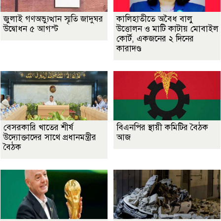
জুলাই গণঅভ্যুত্থান স্মৃতি জাদুঘর
কালিহাতীতে অবৈধ বালু
উদ্বোধন ৫ আগস্ট
উত্তোলন ও মাটি কাটায় মোবাইল
কোর্ট, একজনের ২ দিনের
কারাদণ্ড
বেসরকারি খাতের শীর্ষ
বিএনপির স্থায়ী কমিটির বৈঠক
উদ্যোক্তাদের সাথে প্রধানমন্ত্রীর
আজ
বৈঠক