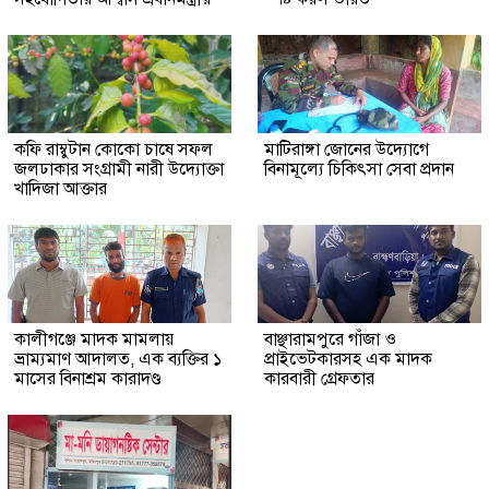
কফি রাম্বুটান কোকো চাষে সফল
মাটিরাঙ্গা জোনের উদ্যোগে
জলঢাকার সংগ্রামী নারী উদ্যোক্তা
বিনামূল্যে চিকিৎসা সেবা প্রদান
খাদিজা আক্তার
কালীগঞ্জে মাদক মামলায়
বাঞ্ছারামপুরে গাঁজা ও
ভ্রাম্যমাণ আদালত, এক ব্যক্তির ১
প্রাইভেটকারসহ এক মাদক
মাসের বিনাশ্রম কারাদণ্ড
কারবারী গ্রেফতার