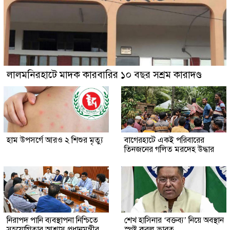
লালমনিরহাটে মাদক কারবারির ১০ বছর সশ্রম কারাদণ্ড
হাম উপসর্গে আরও ২ শিশুর মৃত্যু
‎বাগেরহাটে একই পরিবারের
তিনজনের গলিত মরদেহ উদ্ধার
নিরাপদ পানি ব্যবস্থাপনা নিশ্চিতে
শেখ হাসিনার ‘বক্তব্য’ নিয়ে অবস্থান
সহযোগিতার আশ্বাস প্রধানমন্ত্রীর
স্পষ্ট করল ভারত