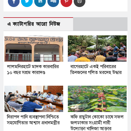
এ ক্যাটাগরির আরো নিউজ
লালমনিরহাটে মাদক কারবারির
‎বাগেরহাটে একই পরিবারের
১০ বছর সশ্রম কারাদণ্ড
তিনজনের গলিত মরদেহ উদ্ধার
নিরাপদ পানি ব্যবস্থাপনা নিশ্চিতে
কফি রাম্বুটান কোকো চাষে সফল
সহযোগিতার আশ্বাস প্রধানমন্ত্রীর
জলঢাকার সংগ্রামী নারী
উদ্যোক্তা খাদিজা আক্তার