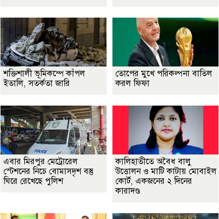
শক্তিশালী ভূমিকম্পে কাঁপল
তোপের মুখে পরিকল্পনা বাতিল
ইতালি, সতর্কতা জারি
করল ফিফা
এবার মিরপুর মেট্রোরেল
কালিহাতীতে অবৈধ বালু
স্টেশনের নিচে বোমাসদৃশ বস্তু
উত্তোলন ও মাটি কাটায় মোবাইল
ঘিরে রেখেছে পুলিশ
কোর্ট, একজনের ২ দিনের
কারাদণ্ড