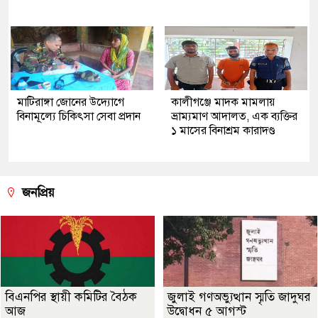
মাটিরাঙ্গা জোনের উদ্যোগে
কালীগঞ্জে মাদক মামলায়
বিনামূল্যে চিকিৎসা সেবা প্রদান
ভ্রাম্যমাণ আদালত, এক ব্যক্তির
১ মাসের বিনাশ্রম কারাদণ্ড
জনপ্রিয়
বিএনপির স্থায়ী কমিটির বৈঠক
জুলাই গণঅভ্যুত্থান স্মৃতি জাদুঘর
আজ
উদ্বোধন ৫ আগস্ট