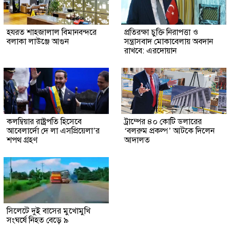
হযরত শাহজালাল বিমানবন্দরে
প্রতিরক্ষা চুক্তি নিরাপত্তা ও
বলাকা লাউঞ্জে আগুন
সন্ত্রাসবাদ মোকাবেলায় অবদান
রাখবে: এরদোয়ান
কলম্বিয়ার রাষ্ট্রপতি হিসেবে
ট্রাম্পের ৪০ কোটি ডলারের
আবেলার্দো দে লা এসপ্রিয়েলা’র
‘বলরুম প্রকল্প’ আটকে দিলেন
শপথ গ্রহণ
আদালত
সিলেটে দুই বাসের মুখোমুখি
সংঘর্ষে নিহত বেড়ে ৯