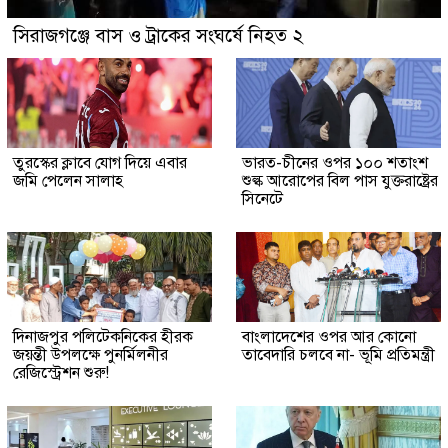
সিরাজগঞ্জে বাস ও ট্রাকের সংঘর্ষে নিহত ২
তুরস্কের ক্লাবে যোগ দিয়ে এবার
ভারত-চীনের ওপর ১০০ শতাংশ
জমি পেলেন সালাহ
শুল্ক আরোপের বিল পাস যুক্তরাষ্ট্রের
সিনেটে
দিনাজপুর পলিটেকনিকের হীরক
বাংলাদেশের ওপর আর কোনো
জয়ন্তী উপলক্ষে পুনর্মিলনীর
তাবেদারি চলবে না- ভূমি প্রতিমন্ত্রী
রেজিস্ট্রেশন শুরু!