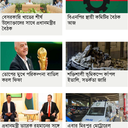
বেসরকারি খাতের শীর্ষ
বিএনপির স্থায়ী কমিটির বৈঠক
উদ্যোক্তাদের সাথে প্রধানমন্ত্রীর
আজ
বৈঠক
তোপের মুখে পরিকল্পনা বাতিল
শক্তিশালী ভূমিকম্পে কাঁপল
করল ফিফা
ইতালি, সতর্কতা জারি
প্রধানমন্ত্রী তারেক রহমানের সঙ্গে
এবার মিরপুর মেট্রোরেল