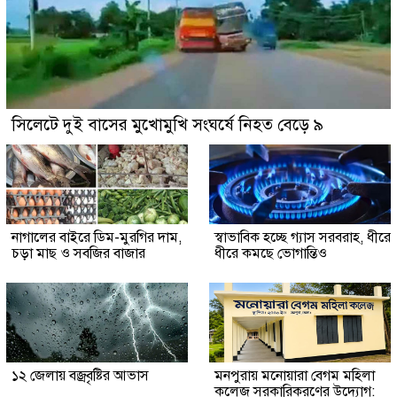
সিলেটে দুই বাসের মুখোমুখি সংঘর্ষে নিহত বেড়ে ৯
নাগালের বাইরে ডিম-মুরগির দাম,
স্বাভাবিক হচ্ছে গ্যাস সরবরাহ, ধীরে
চড়া মাছ ও সবজির বাজার
ধীরে কমছে ভোগান্তিও
১২ জেলায় বজ্রবৃষ্টির আভাস
মনপুরায় মনোয়ারা বেগম মহিলা
কলেজ সরকারিকরণের উদ্যোগ: