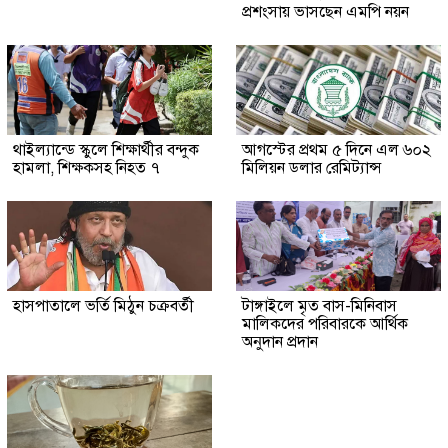
প্রশংসায় ভাসছেন এমপি নয়ন
থাইল্যান্ডে স্কুলে শিক্ষার্থীর বন্দুক
আগস্টের প্রথম ৫ দিনে এল ৬০২
হামলা, শিক্ষকসহ নিহত ৭
মিলিয়ন ডলার রেমিট্যান্স
হাসপাতালে ভর্তি মিঠুন চক্রবর্তী
টাঙ্গাইলে মৃত বাস-মিনিবাস
মালিকদের পরিবারকে আর্থিক
অনুদান প্রদান