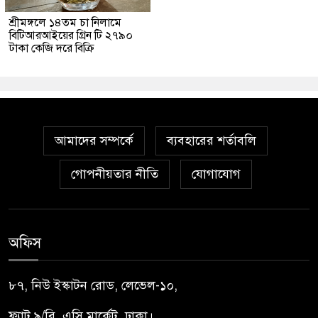
শ্রীমঙ্গলে ১৪তম চা নিলামে
বিটিআরআইয়ের গ্রিন টি ২৭৯০
টাকা কেজি দরে বিক্রি
আমাদের সম্পর্কে
ব্যবহারের শর্তাবলি
গোপনীয়তার নীতি
যোগাযোগ
অফিস
৮৭, নিউ ইস্কাটন রোড, লেভেল-১০,
ফ্ল্যাট ৯/বি, এসি মার্কেট, ঢাকা।