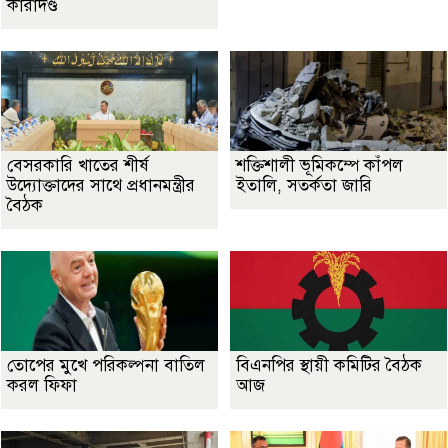
কারাদণ্ড
বেসরকারি খাতের শীর্ষ
শক্তিশালী ভূমিকম্পে কাঁপল
উদ্যোক্তাদের সাথে প্রধানমন্ত্রীর
ইতালি, সতর্কতা জারি
বৈঠক
তোপের মুখে পরিকল্পনা বাতিল
বিএনপির স্থায়ী কমিটির বৈঠক
করল ফিফা
আজ