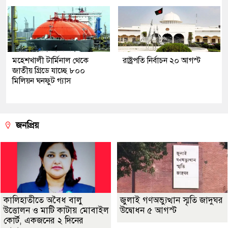
মহেশখালী টার্মিনাল থেকে
রাষ্ট্রপতি নির্বাচন ২০ আগস্ট
জাতীয় গ্রিডে যাচ্ছে ৮০০
মিলিয়ন ঘনফুট গ্যাস
জনপ্রিয়
কালিহাতীতে অবৈধ বালু
জুলাই গণঅভ্যুত্থান স্মৃতি জাদুঘর
উত্তোলন ও মাটি কাটায় মোবাইল
উদ্বোধন ৫ আগস্ট
কোর্ট, একজনের ২ দিনের