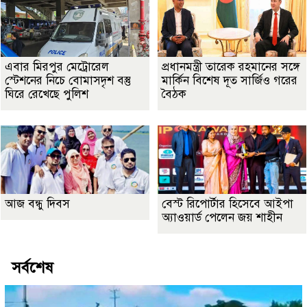
এবার মিরপুর মেট্রোরেল
প্রধানমন্ত্রী তারেক রহমানের সঙ্গে
স্টেশনের নিচে বোমাসদৃশ বস্তু
মার্কিন বিশেষ দূত সার্জিও গরের
ঘিরে রেখেছে পুলিশ
বৈঠক
আজ বন্ধু দিবস
বেস্ট রিপোর্টার হিসেবে আইপা
অ্যাওয়ার্ড পেলেন জয় শাহীন
সর্বশেষ