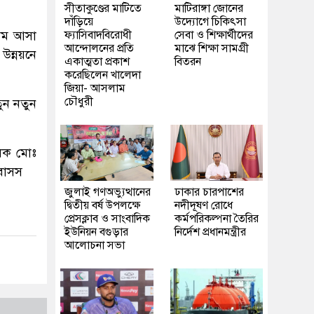
সীতাকুণ্ডের মাটিতে
মাটিরাঙ্গা জোনের
দাঁড়িয়ে
উদ্যোগে চিকিৎসা
রাম আসা
ফ্যাসিবাদবিরোধী
সেবা ও শিক্ষার্থীদের
আন্দোলনের প্রতি
মাঝে শিক্ষা সামগ্রী
 উন্নয়নে
একাত্মতা প্রকাশ
বিতরন
করেছিলেন খালেদা
জিয়া- আসলাম
চৌধুরী
তুন নতুন
ালক মোঃ
।বাসস
জুলাই গণঅভ্যুত্থানের
ঢাকার চারপাশের
দ্বিতীয় বর্ষ উপলক্ষে
নদীদূষণ রোধে
প্রেসক্লাব ও সাংবাদিক
কর্মপরিকল্পনা তৈরির
ইউনিয়ন বগুড়ার
নির্দেশ প্রধানমন্ত্রীর
আলোচনা সভা