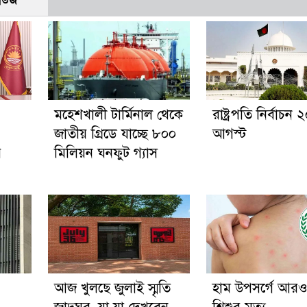
নিউজ
মহেশখালী টার্মিনাল থেকে
রাষ্ট্রপতি নির্বাচন 
জাতীয় গ্রিডে যাচ্ছে ৮০০
আগস্ট
র
মিলিয়ন ঘনফুট গ্যাস
আজ খুলছে জুলাই স্মৃতি
হাম উপসর্গে আর