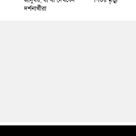
জাদুঘর, যা যা দেখবেন
শিশুর মৃত্যু
দর্শনার্থীরা