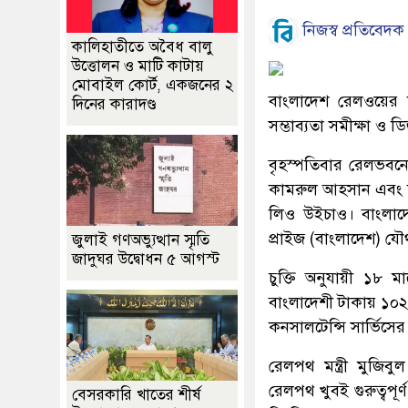
নিজস্ব প্রতিবেদক
কালিহাতীতে অবৈধ বালু
উত্তোলন ও মাটি কাটায়
মোবাইল কোর্ট, একজনের ২
বাংলাদেশ রেলওয়ের ঢাক
দিনের কারাদণ্ড
সম্ভাব্যতা সমীক্ষা ও ডি
বৃহস্পতিবার রেলভবনে এ
কামরুল আহসান এবং কনস
লিও উইচাও। বাংলাদে
প্রাইজ (বাংলাদেশ) 
জুলাই গণঅভ্যুত্থান স্মৃতি
জাদুঘর উদ্বোধন ৫ আগস্ট
চুক্তি অনুযায়ী ১৮ 
বাংলাদেশী টাকায় ১০২ 
কনসালটেন্সি সার্ভিসে
রেলপথ মন্ত্রী মুজিবুল 
রেলপথ খুবই গুরুত্বপূর্
বেসরকারি খাতের শীর্ষ