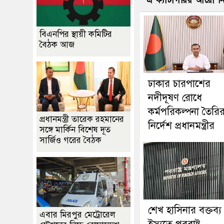
এ ক্যাটাগরির আরো 
বিএনপির স্থায়ী কমিটির
বৈঠক আজ
ঢাকার চারপাশের
নদীদূষণ রোধে
কর্মপরিকল্পনা তৈরি
প্রধানমন্ত্রী তারেক রহমানের
নির্দেশ প্রধানমন্ত্রীর
সঙ্গে মার্কিন বিশেষ দূত
সার্জিও গরের বৈঠক
শেখ হাসিনার বক্তব্য
এবার মিরপুর মেট্রোরেল