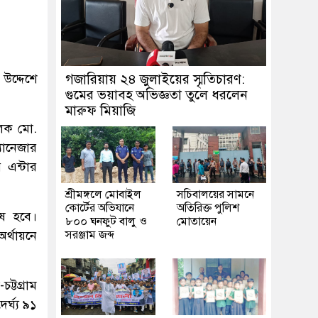
 উদ্দেশে
গজারিয়ায় ২৪ জুলাইয়ের স্মৃতিচারণ:
গুমের ভয়াবহ অভিজ্ঞতা তুলে ধরলেন
মারুফ মিয়াজি
চালক মো.
যানেজার
 এন্টার
শ্রীমঙ্গলে মোবাইল
সচিবালয়ের সামনে
কোর্টের অভিযানে
অতিরিক্ত পুলিশ
েষ হবে।
৮০০ ঘনফুট বালু ও
মোতায়েন
র্থায়নে
সরঞ্জাম জব্দ
ট্টগ্রাম
র্ঘ্য ৯১