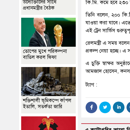
উদ্যোক্তাদের সাথে
কি.মি. কমে হবে ২৩০ 
প্রধানমন্ত্রীর বৈঠক
তিনি বলেন, ২০০ কি.মি
যাওয়া করা যাবে। এতে 
এই ট্রেন সার্ভিস গুরুত্
রেলমন্ত্রী এ সময় বলে
প্রকল্প নেয়া হচ্ছে। 
তোপের মুখে পরিকল্পনা
বাতিল করল ফিফা
এ চুক্তি স্বাক্ষর অন
আমজাদ হোসেন, কনসালটেন
ট্যাগ :
শক্তিশালী ভূমিকম্পে কাঁপল
ইতালি, সতর্কতা জারি