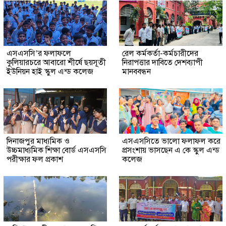
এসএসসি’র ফলাফলে
রেল কর্মকর্তা-কর্মচারীদের
কুলিয়ারচরে আবারো শীর্ষে ছয়সূতী
নিরাপত্তার দাবিতে দেশব্যাপী
ইউনিয়ন হাই স্কুল এন্ড কলেজ
মানববন্ধন
দিনাজপুর মাধ্যমিক ও
এসএসসিতে ভালো ফলাফল করে
উচ্চমাধ্যমিক শিক্ষা বোর্ড এসএসসি
প্রসংশায় ভাসছেন এ কে স্কুল এন্ড
পরীক্ষার ফল প্রকাশ
কলেজ