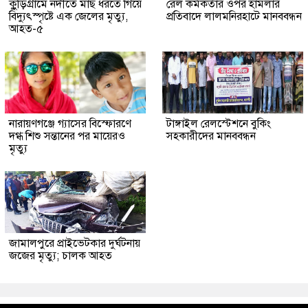
কুুড়িগ্রা‌মে নদীতে মাছ ধরতে গিয়ে
রেল কর্মকর্তার ওপর হামলার
বিদ্যুৎস্পৃষ্টে এক জেলের মৃত্যু,
প্রতিবাদে লালমনিরহাটে মানববন্ধন
আহত-৫
নারায়ণগঞ্জে গ্যাসের বিস্ফোরণে
টাঙ্গাইল রেলস্টেশনে বুকিং
দগ্ধ শিশু সন্তানের পর মায়েরও
সহকারীদের মানববন্ধন
মৃত্যু
জামালপুরে প্রাইভেটকার দুর্ঘটনায়
জজের মৃত্যু; চালক আহত