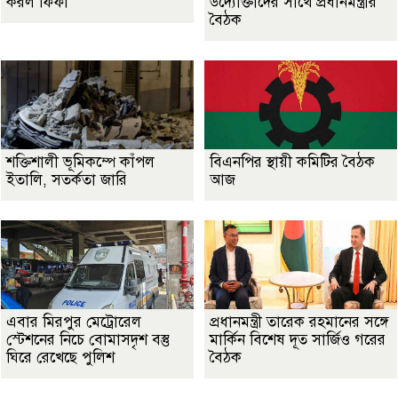
করল ফিফা
উদ্যোক্তাদের সাথে প্রধানমন্ত্রীর
বৈঠক
শক্তিশালী ভূমিকম্পে কাঁপল
বিএনপির স্থায়ী কমিটির বৈঠক
ইতালি, সতর্কতা জারি
আজ
এবার মিরপুর মেট্রোরেল
প্রধানমন্ত্রী তারেক রহমানের সঙ্গে
স্টেশনের নিচে বোমাসদৃশ বস্তু
মার্কিন বিশেষ দূত সার্জিও গরের
ঘিরে রেখেছে পুলিশ
বৈঠক