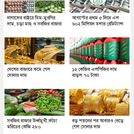
নাগালের বাইরে ডিম-মুরগির
আগস্টের প্রথম ৫ দিনে এল
দাম, চড়া মাছ ও সবজির বাজার
৬০২ মিলিয়ন ডলার রেমিট্যান্স
দেশের বাজারে কমে গেল
১২ কেজির এলপিজির দাম
সোনার দাম
বাড়ল ৭০ টাকা
সবজির বাজার ঊর্ধ্বমুখী,কাঁচা
বড় পতনের পর আবারও বেড়ে
মরিচের কেজি ২৮০
গেল সোনার দাম