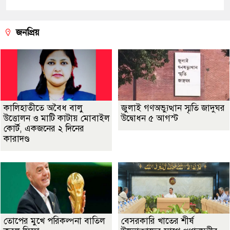
জনপ্রিয়
কালিহাতীতে অবৈধ বালু
জুলাই গণঅভ্যুত্থান স্মৃতি জাদুঘর
উত্তোলন ও মাটি কাটায় মোবাইল
উদ্বোধন ৫ আগস্ট
কোর্ট, একজনের ২ দিনের
কারাদণ্ড
তোপের মুখে পরিকল্পনা বাতিল
বেসরকারি খাতের শীর্ষ