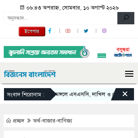
০৬:৪৩ অপরাহ্ন, সোমবার, ১০ অগাস্ট ২০২৬
ইপেপার
×
শ্রীমঙ্গলে এসএসসি, দাখিল ও ভোকেশনালে জ
সংবাদ শিরোনাম :
প্রচ্ছদ
অর্থ-বাজার-বাণিজ্য