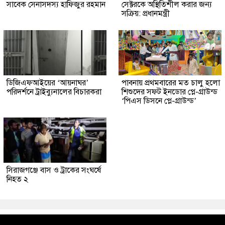
সাবেক সেনাসদস্য হাফিজুর রহমান
সেক্টরকে অস্থিতিশীল করার জন্য
সক্রিয়: প্রধানমন্ত্রী
ডিজিএফআইয়ের ‘আয়নাঘর’
পাবনায় প্রথমবারের মত চালু হলো
পরিদর্শনে ট্রাইব্যুনালের বিচারকরা
শিশুদের সফট ইনডোর প্লে-গ্রাউন্ড
‘পিএস ডিসনে প্লে-গ্রাউন্ড’
সিরাজগঞ্জে বাস ও ট্রাকের সংঘর্ষে
নিহত ২