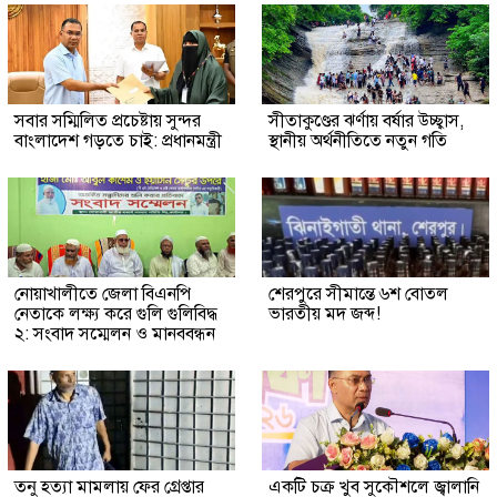
সবার সম্মিলিত প্রচেষ্টায় সুন্দর
সীতাকুণ্ডের ঝর্ণায় বর্ষার উচ্ছ্বাস,
বাংলাদেশ গড়তে চাই: প্রধানমন্ত্রী
স্থানীয় অর্থনীতিতে নতুন গতি
নোয়াখালীতে জেলা বিএনপি
শেরপুরে সীমান্তে ৬শ বোতল
নেতাকে লক্ষ্য করে গুলি গুলিবিদ্ধ
ভারতীয় মদ জব্দ!
২: সংবাদ সম্মেলন ও মানববন্ধন
তনু হত্যা মামলায় ফের গ্রেপ্তার
একটি চক্র খুব সুকৌশলে জ্বালানি