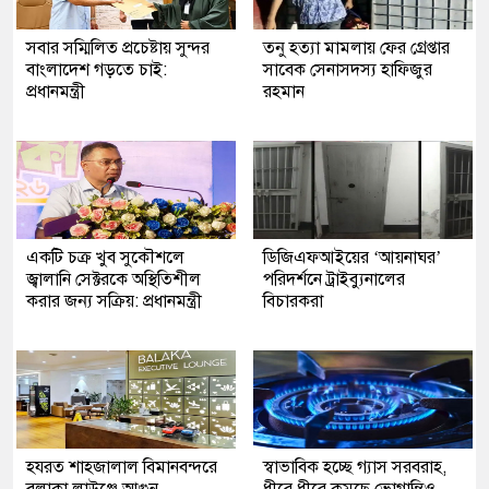
সবার সম্মিলিত প্রচেষ্টায় সুন্দর
তনু হত্যা মামলায় ফের গ্রেপ্তার
বাংলাদেশ গড়তে চাই:
সাবেক সেনাসদস্য হাফিজুর
প্রধানমন্ত্রী
রহমান
একটি চক্র খুব সুকৌশলে
ডিজিএফআইয়ের ‘আয়নাঘর’
জ্বালানি সেক্টরকে অস্থিতিশীল
পরিদর্শনে ট্রাইব্যুনালের
করার জন্য সক্রিয়: প্রধানমন্ত্রী
বিচারকরা
হযরত শাহজালাল বিমানবন্দরে
স্বাভাবিক হচ্ছে গ্যাস সরবরাহ,
বলাকা লাউঞ্জে আগুন
ধীরে ধীরে কমছে ভোগান্তিও