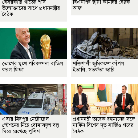
বেসরকারি খাতের শীর্ষ
বিএনপির স্থায়ী কমিটির বৈঠক
উদ্যোক্তাদের সাথে প্রধানমন্ত্রীর
আজ
বৈঠক
তোপের মুখে পরিকল্পনা বাতিল
শক্তিশালী ভূমিকম্পে কাঁপল
করল ফিফা
ইতালি, সতর্কতা জারি
এবার মিরপুর মেট্রোরেল
প্রধানমন্ত্রী তারেক রহমানের সঙ্গে
স্টেশনের নিচে বোমাসদৃশ বস্তু
মার্কিন বিশেষ দূত সার্জিও গরের
ঘিরে রেখেছে পুলিশ
বৈঠক