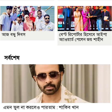
আজ বন্ধু দিবস
বেস্ট রিপোর্টার হিসেবে আইপা
অ্যাওয়ার্ড পেলেন জয় শাহীন
সর্বশেষ
এমন ভুল না করলেও পারতাম : শাকিব খান