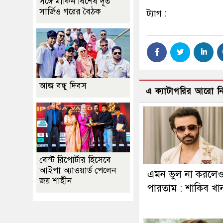
সঙ্গে মার্কিন বিশেষ দূত
সার্জিও গরের বৈঠক
ট্যাগ :
আজ বন্ধু দিবস
এ ক্যাটাগরির আরো 
বেস্ট রিপোর্টার হিসেবে
আইপা অ্যাওয়ার্ড পেলেন
এমন ভুল না করলে
জয় শাহীন
পারতাম : শাকিব খা