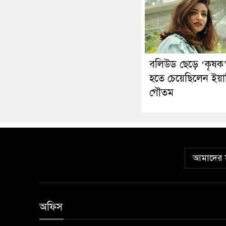
বলিউড ছেড়ে ‘কৃষক
হতে চেয়েছিলেন ইয়া
গৌতম
আমাদের স
অফিস