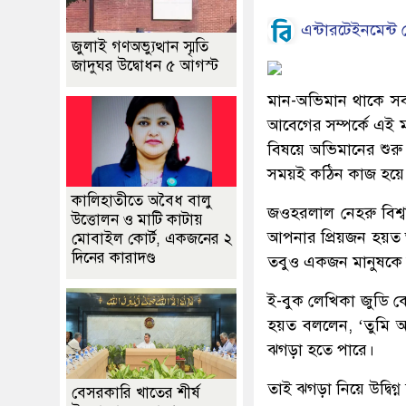
এন্টারটেইনমেন্ট ড
জুলাই গণঅভ্যুত্থান স্মৃতি
জাদুঘর উদ্বোধন ৫ আগস্ট
মান-অভিমান থাকে সব 
আবেগের সম্পর্কে এই 
বিষয়ে অভিমানের শুরু
সময়ই কঠিন কাজ হয়ে 
কালিহাতীতে অবৈধ বালু
জওহরলাল নেহরু বিশ্ববি
উত্তোলন ও মাটি কাটায়
আপনার প্রিয়জন হয়ত 
মোবাইল কোর্ট, একজনের ২
দিনের কারাদণ্ড
তবুও একজন মানুষকে সব 
ই-বুক লেখিকা জুডি 
হয়ত বললেন, ‘তুমি অ
ঝগড়া হতে পারে।
তাই ঝগড়া নিয়ে উদ্বি
বেসরকারি খাতের শীর্ষ