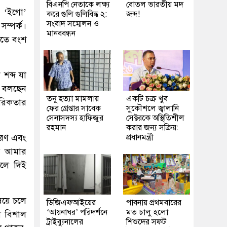
বিএনপি নেতাকে লক্ষ্য
বোতল ভারতীয় মদ
ণ ‘ইগো’
করে গুলি গুলিবিদ্ধ ২:
জব্দ!
সংবাদ সম্মেলন ও
ম্পর্ক।
মানববন্ধন
াতে বংশ
শব্দ যা
’ বলছেন
তনু হত্যা মামলায়
একটি চক্র খুব
তরিকতার
ফের গ্রেপ্তার সাবেক
সুকৌশলে জ্বালানি
সেনাসদস্য হাফিজুর
সেক্টরকে অস্থিতিশীল
রহমান
করার জন্য সক্রিয়:
ারণ এবং
প্রধানমন্ত্রী
কর আমার
েলে দিই
ষয়ে চলে
ডিজিএফআইয়ের
পাবনায় প্রথমবারের
‘আয়নাঘর’ পরিদর্শনে
মত চালু হলো
া বিশাল
ট্রাইব্যুনালের
শিশুদের সফট