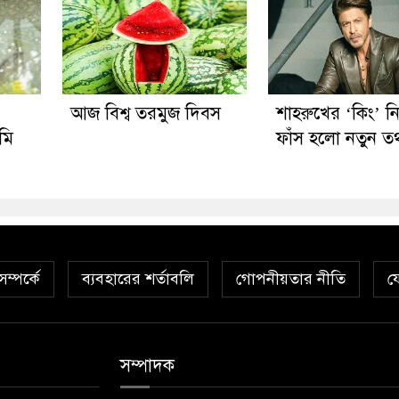
’
আজ বিশ্ব তরমুজ দিবস
শাহরুখের ‘কিং’ ন
মি
ফাঁস হলো নতুন তথ
ম্পর্কে
ব্যবহারের শর্তাবলি
গোপনীয়তার নীতি
য
সম্পাদক