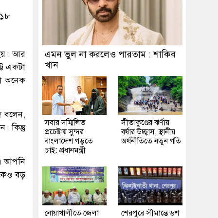
০১৮
 হয়। আর
এমন ভুল না করলেও পারতাম : শাকিব
খান
্ট একটা
নো অনেক
াদ বলেন,
সবার সম্মিলিত
সীতাকুণ্ডের ঝর্ণায়
 কিন্তু
প্রচেষ্টায় সুন্দর
বর্ষার উচ্ছ্বাস, স্থানীয়
বাংলাদেশ গড়তে
অর্থনীতিতে নতুন গতি
চাই: প্রধানমন্ত্রী
ে। আপনি
েকেও বড়
নোয়াখালীতে জেলা
শেরপুরে সীমান্তে ৬শ