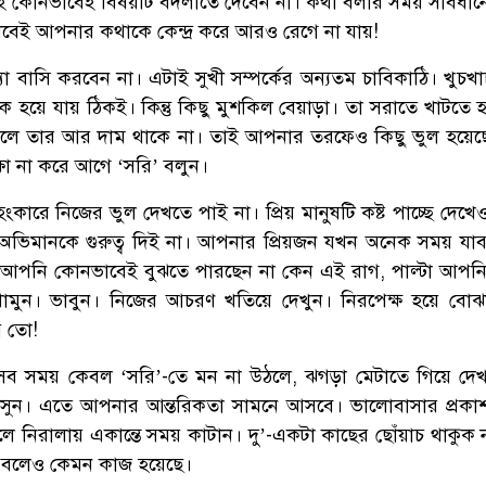
 কোনভাবেই বিষয়টি বদলাতে দেবেন না। কথা বলার সময় সাবধানে
বেই আপনার কথাকে কেন্দ্র করে আরও রেগে না যায়!
া বাসি করবেন না। এটাই সুখী সম্পর্কের অন্যতম চাবিকাঠি। খুচখা
বিক হয়ে যায় ঠিকই। কিন্তু কিছু মুশকিল বেয়াড়া। তা সরাতে খাটতে
লে তার আর দাম থাকে না। তাই আপনার তরফেও কিছু ভুল হয়েছ
্ষা না করে আগে ‘সরি’ বলুন।
রে নিজের ভুল দেখতে পাই না। প্রিয় মানুষটি কষ্ট পাচ্ছে দেখ
 অভিমানকে গুরুত্ব দিই না। আপনার প্রিয়জন যখন অনেক সময় যা
বং আপনি কোনভাবেই বুঝতে পারছেন না কেন এই রাগ, পাল্টা আপন
থামুন। ভাবুন। নিজের আচরণ খতিয়ে দেখুন। নিরপেক্ষ হয়ে বোঝার
য় তো!
 সব সময় কেবল ‘সরি’-তে মন না উঠলে, ঝগড়া মেটাতে গিয়ে দে
াসুন। এতে আপনার আন্তরিকতা সামনে আসবে। ভালোবাসার প্রকা
নিরালায় একান্তে সময় কাটান। দু’-একটা কাছের ছোঁয়াচ থাকুক না
া বলেও কেমন কাজ হয়েছে।