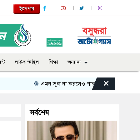
ইপেপার
ন্ট
লাইফ স্টাইল
শিক্ষা
অন্যান্য
×
এমন ভুল না করলেও পারতাম : শাকিব খান
সবার 
সর্বশেষ