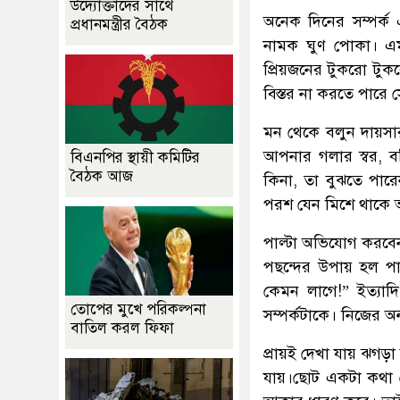
উদ্যোক্তাদের সাথে
অনেক দিনের সম্পর্ক
প্রধানমন্ত্রীর বৈঠক
নামক ঘুণ পোকা। এমন
প্রিয়জনের টুকরো টুক
বিস্তর না করতে পারে
মন থেকে বলুন দায়সার
আপনার গলার স্বর, ব
বিএনপির স্থায়ী কমিটির
বৈঠক আজ
কিনা, তা বুঝতে পারে
পরশ যেন মিশে থাকে 
পাল্টা অভিযোগ করবে
পছন্দের উপায় হল প
কেমন লাগে!” ইত্যাদ
তোপের মুখে পরিকল্পনা
সম্পর্কটাকে। নিজের অন
বাতিল করল ফিফা
প্রায়ই দেখা যায় ঝগড়
যায়।ছোট একটা কথা থ