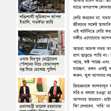
আকার ধারণ করে। তাই
যাতে অপরপক্ষ কোনভা
শক্তিশালী ভূমিকম্পে কাঁপল
দেরি করবেন না: সমস্য
ইতালি, সতর্কতা জারি
জীবনের সঙ্গেই স্বাভা
এই খাটনিতে দেরি কর
সঙ্গীর এগোনোর অপেক
আমরা অনেক সময় অহংকা
রাগ ছাড়তে পারি না।
এবার মিরপুর মেট্রোরেল
আছে, কষ্ট পাচ্ছে এ
স্টেশনের নিচে বোমাসদৃশ
যাচ্ছেন, তখন একটু 
বস্তু ঘিরে রেখেছে পুলিশ
করুন, ভুল আপনার ন
প্রিয়জনকে ভালবাসুন
সরি-র বদলে চওড়া হ
আপনার আচরণে। চাইলে 
কি! দেখবেন, ‘সরি’ ন
প্রধানমন্ত্রী তারেক রহমানের