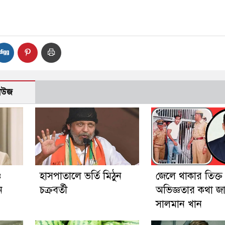
নিউজ
ও
হাসপাতালে ভর্তি মিঠুন
জেলে থাকার তিক্ত
ন
চক্রবর্তী
অভিজ্ঞতার কথা জ
সালমান খান