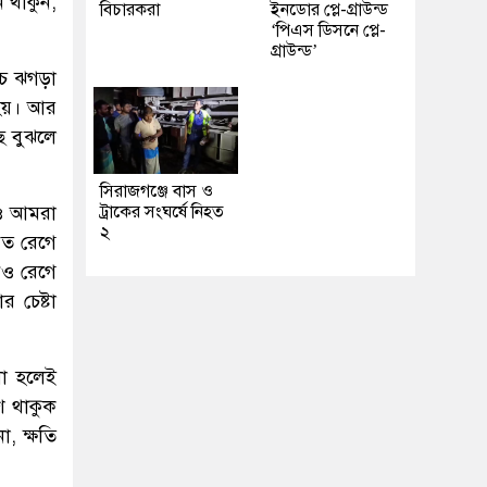
 থাকুন,
বিচারকরা
ইনডোর প্লে-গ্রাউন্ড
‘পিএস ডিসনে প্লে-
গ্রাউন্ড’
চ ঝগড়া
 হয়। আর
ে বুঝলে
সিরাজগঞ্জে বাস ও
েও আমরা
ট্রাকের সংঘর্ষে নিহত
২
বত রেগে
িও রেগে
 চেষ্টা
খা হলেই
শ থাকুক
, ক্ষতি