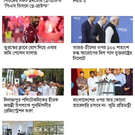
শিশুদের সফট ইনডোর প্লে-গ্রাউন্ড
নিহত ২
‘পিএস ডিসনে প্লে-গ্রাউন্ড’
তুরস্কের ক্লাবে যোগ দিয়ে এবার
ভারত-চীনের ওপর ১০০ শতাংশ
জমি পেলেন সালাহ
শুল্ক আরোপের বিল পাস যুক্তরাষ্ট্রের
সিনেটে
দিনাজপুর পলিটেকনিকের হীরক
বাংলাদেশের ওপর আর কোনো
জয়ন্তী উপলক্ষে পুনর্মিলনীর
তাবেদারি চলবে না- ভূমি প্রতিমন্ত্রী
রেজিস্ট্রেশন শুরু!