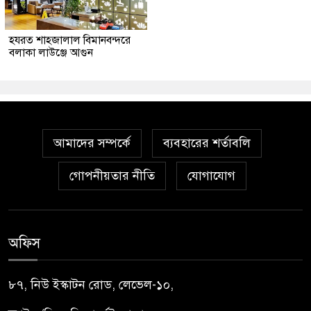
হযরত শাহজালাল বিমানবন্দরে
বলাকা লাউঞ্জে আগুন
আমাদের সম্পর্কে
ব্যবহারের শর্তাবলি
গোপনীয়তার নীতি
যোগাযোগ
অফিস
৮৭, নিউ ইস্কাটন রোড, লেভেল-১০,