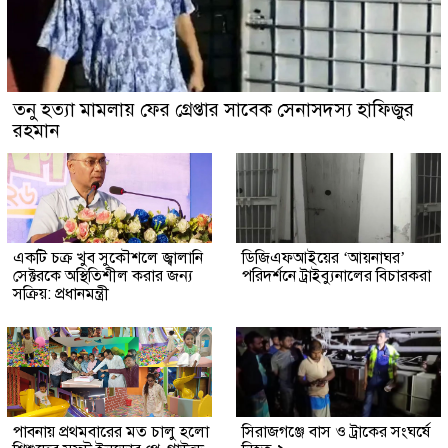
তনু হত্যা মামলায় ফের গ্রেপ্তার সাবেক সেনাসদস্য হাফিজুর
রহমান
একটি চক্র খুব সুকৌশলে জ্বালানি
ডিজিএফআইয়ের ‘আয়নাঘর’
সেক্টরকে অস্থিতিশীল করার জন্য
পরিদর্শনে ট্রাইব্যুনালের বিচারকরা
সক্রিয়: প্রধানমন্ত্রী
পাবনায় প্রথমবারের মত চালু হলো
সিরাজগঞ্জে বাস ও ট্রাকের সংঘর্ষে