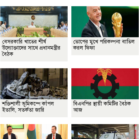
বেসরকারি খাতের শীর্ষ
তোপের মুখে পরিকল্পনা বাতিল
উদ্যোক্তাদের সাথে প্রধানমন্ত্রীর
করল ফিফা
বৈঠক
শক্তিশালী ভূমিকম্পে কাঁপল
বিএনপির স্থায়ী কমিটির বৈঠক
ইতালি, সতর্কতা জারি
আজ