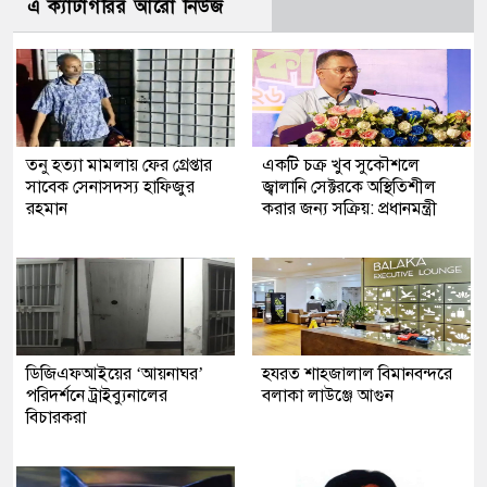
এ ক্যাটাগরির আরো নিউজ
তনু হত্যা মামলায় ফের গ্রেপ্তার
একটি চক্র খুব সুকৌশলে
সাবেক সেনাসদস্য হাফিজুর
জ্বালানি সেক্টরকে অস্থিতিশীল
রহমান
করার জন্য সক্রিয়: প্রধানমন্ত্রী
ডিজিএফআইয়ের ‘আয়নাঘর’
হযরত শাহজালাল বিমানবন্দরে
পরিদর্শনে ট্রাইব্যুনালের
বলাকা লাউঞ্জে আগুন
বিচারকরা