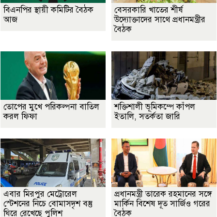
বিএনপির স্থায়ী কমিটির বৈঠক
বেসরকারি খাতের শীর্ষ
আজ
উদ্যোক্তাদের সাথে প্রধানমন্ত্রীর
বৈঠক
তোপের মুখে পরিকল্পনা বাতিল
শক্তিশালী ভূমিকম্পে কাঁপল
করল ফিফা
ইতালি, সতর্কতা জারি
এবার মিরপুর মেট্রোরেল
প্রধানমন্ত্রী তারেক রহমানের সঙ্গে
স্টেশনের নিচে বোমাসদৃশ বস্তু
মার্কিন বিশেষ দূত সার্জিও গরের
ঘিরে রেখেছে পুলিশ
বৈঠক