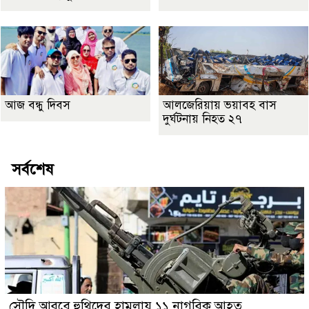
আজ বন্ধু দিবস
আলজেরিয়ায় ভয়াবহ বাস
দুর্ঘটনায় নিহত ২৭
সর্বশেষ
সৌদি আরবে হুথিদের হামলায় ১১ নাগরিক আহত