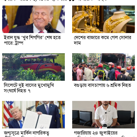
ইরান যুদ্ধ ‘খুব শিগগির’ শেষ হতে
দেশের বাজারে কমে গেল সোনার
পারে: ট্রাম্প
দাম
সিলেটে দুই বাসের মুখোমুখি
বগুড়ায় বাসচাপায় ৬ শ্রমিক নিহত
সংঘর্ষে নিহত ৭
জন্মসূত্রে মার্কিন নাগরিকত্ব
গজারিয়ায় ২৪ জুলাইয়ের