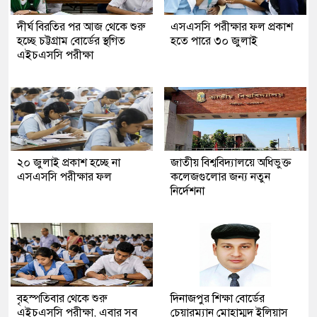
দীর্ঘ বিরতির পর আজ থেকে শুরু
এসএসসি পরীক্ষার ফল প্রকাশ
হচ্ছে চট্টগ্রাম বোর্ডের স্থগিত
হতে পারে ৩০ জুলাই
এইচএসসি পরীক্ষা
২০ জুলাই প্রকাশ হচ্ছে না
জাতীয় বিশ্ববিদ্যালয়ে অধিভুক্ত
এসএসসি পরীক্ষার ফল
কলেজগুলোর জন্য নতুন
নির্দেশনা
বৃহস্পতিবার থেকে শুরু
দিনাজপুর শিক্ষা বোর্ডের
এইচএসসি পরীক্ষা, এবার সব
চেয়ারম্যান মোহাম্মদ ইলিয়াস