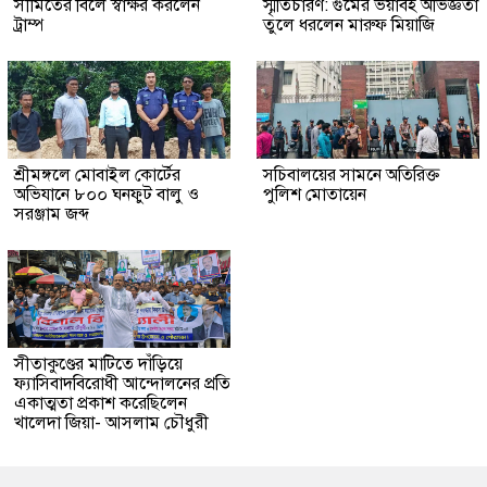
সীমিতের বিলে স্বাক্ষর করলেন
স্মৃতিচারণ: গুমের ভয়াবহ অভিজ্ঞতা
ট্রাম্প
তুলে ধরলেন মারুফ মিয়াজি
শ্রীমঙ্গলে মোবাইল কোর্টের
সচিবালয়ের সামনে অতিরিক্ত
অভিযানে ৮০০ ঘনফুট বালু ও
পুলিশ মোতায়েন
সরঞ্জাম জব্দ
সীতাকুণ্ডের মাটিতে দাঁড়িয়ে
ফ্যাসিবাদবিরোধী আন্দোলনের প্রতি
একাত্মতা প্রকাশ করেছিলেন
খালেদা জিয়া- আসলাম চৌধুরী