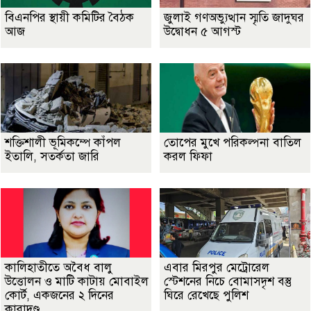
বিএনপির স্থায়ী কমিটির বৈঠক
জুলাই গণঅভ্যুত্থান স্মৃতি জাদুঘর
আজ
উদ্বোধন ৫ আগস্ট
শক্তিশালী ভূমিকম্পে কাঁপল
তোপের মুখে পরিকল্পনা বাতিল
ইতালি, সতর্কতা জারি
করল ফিফা
কালিহাতীতে অবৈধ বালু
এবার মিরপুর মেট্রোরেল
উত্তোলন ও মাটি কাটায় মোবাইল
স্টেশনের নিচে বোমাসদৃশ বস্তু
কোর্ট, একজনের ২ দিনের
ঘিরে রেখেছে পুলিশ
কারাদণ্ড