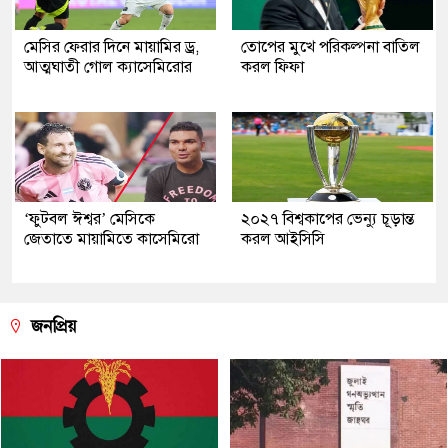
মেসির ফেরার দিনে মায়ামির ড্র,
তোপের মুখে পরিকল্পনা বাতিল
আত্মঘাতী গোল ক্যাসেমিরোর
করল ফিফা
‘ফুটবল ঈশ্বর’ মেসিকে
২০২৭ বিশ্বকাপের ভেন্যু চূড়ান্ত
জেতাতে মায়ামিতে কাসেমিরো
করল আইসিসি
জনপ্রিয়