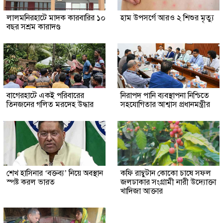
লালমনিরহাটে মাদক কারবারির ১০
হাম উপসর্গে আরও ২ শিশুর মৃত্যু
বছর সশ্রম কারাদণ্ড
‎বাগেরহাটে একই পরিবারের
নিরাপদ পানি ব্যবস্থাপনা নিশ্চিতে
তিনজনের গলিত মরদেহ উদ্ধার
সহযোগিতার আশ্বাস প্রধানমন্ত্রীর
শেখ হাসিনার ‘বক্তব্য’ নিয়ে অবস্থান
কফি রাম্বুটান কোকো চাষে সফল
স্পষ্ট করল ভারত
জলঢাকার সংগ্রামী নারী উদ্যোক্তা
খাদিজা আক্তার