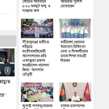
কোর্টের অভিযানে
অতিরিক্ত পুলিশ
৮০০ ঘনফুট বালু ও
মোতায়েন
সরঞ্জাম জব্দ
সীতাকুণ্ডের মাটিতে
মাটিরাঙ্গা জোনের
দাঁড়িয়ে
উদ্যোগে চিকিৎসা
ফ্যাসিবাদবিরোধী
সেবা ও শিক্ষার্থীদের
আন্দোলনের প্রতি
মাঝে শিক্ষা সামগ্রী
একাত্মতা প্রকাশ
বিতরন
করেছিলেন খালেদা
জিয়া- আসলাম
চৌধুরী
াচ্যুত
ার’
জুলাই গণঅভ্যুত্থানের
ঢাকার চারপাশের