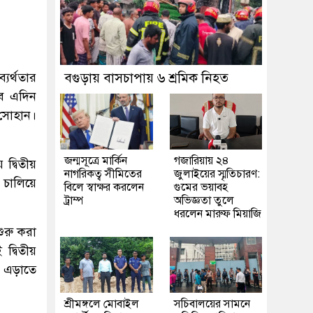
্যর্থতার
বগুড়ায় বাসচাপায় ৬ শ্রমিক নিহত
বে এদিন
 সোহান।
জন্মসূত্রে মার্কিন
গজারিয়ায় ২৪
দ্বিতীয়
নাগরিকত্ব সীমিতের
জুলাইয়ের স্মৃতিচারণ:
 চালিয়ে
বিলে স্বাক্ষর করলেন
গুমের ভয়াবহ
ট্রাম্প
অভিজ্ঞতা তুলে
ধরলেন মারুফ মিয়াজি
শুরু করা
দ্বিতীয়
ও এড়াতে
শ্রীমঙ্গলে মোবাইল
সচিবালয়ের সামনে