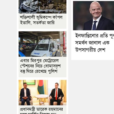
শক্তিশালী ভূমিকম্পে কাঁপল
ইতালি, সতর্কতা জারি
ইনফান্তিনোর প্রতি পূর্
সমর্থন জানাল এক
উপসাগরীয় দেশ
এবার মিরপুর মেট্রোরেল
স্টেশনের নিচে বোমাসদৃশ
বস্তু ঘিরে রেখেছে পুলিশ
প্রধানমন্ত্রী তারেক রহমানের