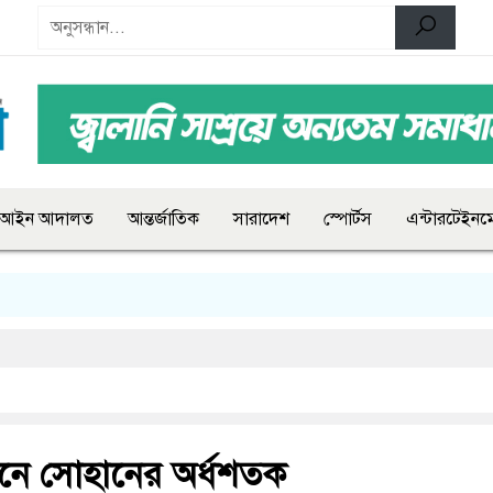
আইন আদালত
আন্তর্জাতিক
সারাদেশ
স্পোর্টস
এন্টারটেইনমে
নে সোহানের অর্ধশতক