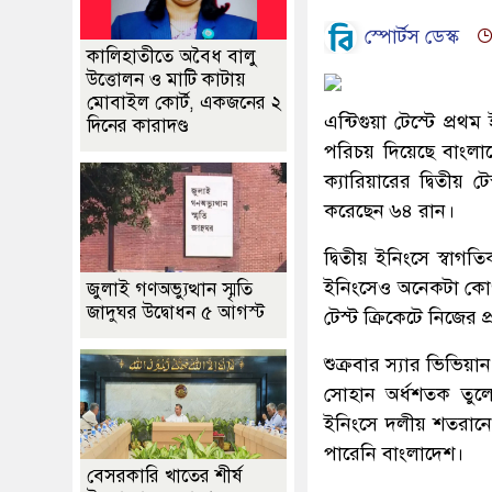
স্পোর্টস ডেস্ক
কালিহাতীতে অবৈধ বালু
উত্তোলন ও মাটি কাটায়
মোবাইল কোর্ট, একজনের ২
এন্টিগুয়া টেস্টে প্রথ
দিনের কারাদণ্ড
পরিচয় দিয়েছে বাংলা
ক্যারিয়ারের দ্বিতীয়
করেছেন ৬৪ রান।
দ্বিতীয় ইনিংসে স্বাগ
ইনিংসেও অনেকটা কোণঠা
জুলাই গণঅভ্যুত্থান স্মৃতি
জাদুঘর উদ্বোধন ৫ আগস্ট
টেস্ট ক্রি‌কে‌টে নিজে
শুক্রবার স্যার ভিভিয়া
সোহান অর্ধশতক তুলে
ইনিংসে দলীয় শতরানে
পারেনি বাংলাদেশ।
বেসরকারি খাতের শীর্ষ