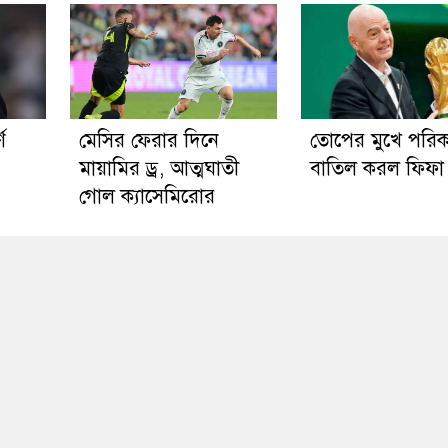
ণ
মেসির ফেরার দিনে
তোপের মুখে পরিক
মায়ামির ড্র, আত্মঘাতী
বাতিল করল ফিফা
গোল ক্যাসেমিরোর