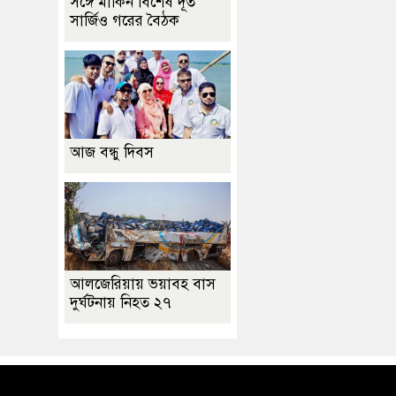
সঙ্গে মার্কিন বিশেষ দূত
সার্জিও গরের বৈঠক
আজ বন্ধু দিবস
আলজেরিয়ায় ভয়াবহ বাস
দুর্ঘটনায় নিহত ২৭