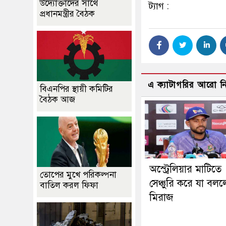
উদ্যোক্তাদের সাথে
ট্যাগ :
প্রধানমন্ত্রীর বৈঠক
এ ক্যাটাগরির আরো 
বিএনপির স্থায়ী কমিটির
বৈঠক আজ
অস্ট্রেলিয়ার মাটিতে
তোপের মুখে পরিকল্পনা
সেঞ্চুরি করে যা বল
বাতিল করল ফিফা
মিরাজ