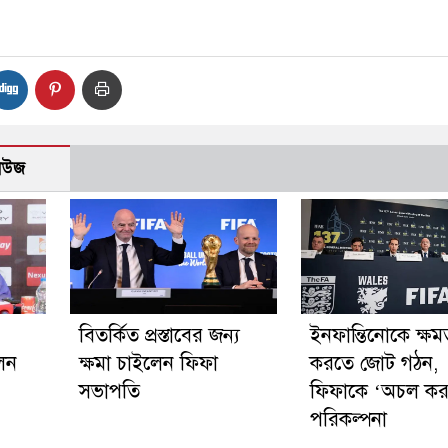
নিউজ
বিতর্কিত প্রস্তাবের জন্য
ইনফান্তিনোকে ক্ষমত
লেন
ক্ষমা চাইলেন ফিফা
করতে জোট গঠন,
সভাপতি
ফিফাকে ‘অচল কর
পরিকল্পনা