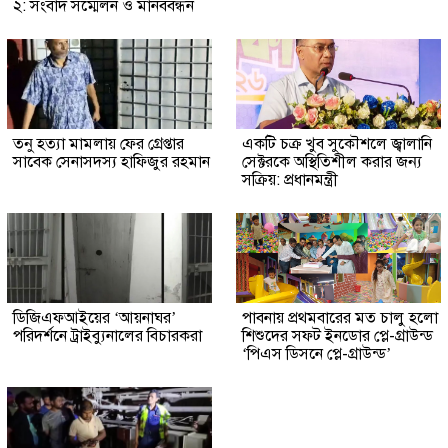
২: সংবাদ সম্মেলন ও মানববন্ধন
তনু হত্যা মামলায় ফের গ্রেপ্তার
একটি চক্র খুব সুকৌশলে জ্বালানি
সাবেক সেনাসদস্য হাফিজুর রহমান
সেক্টরকে অস্থিতিশীল করার জন্য
সক্রিয়: প্রধানমন্ত্রী
ডিজিএফআইয়ের ‘আয়নাঘর’
পাবনায় প্রথমবারের মত চালু হলো
পরিদর্শনে ট্রাইব্যুনালের বিচারকরা
শিশুদের সফট ইনডোর প্লে-গ্রাউন্ড
‘পিএস ডিসনে প্লে-গ্রাউন্ড’