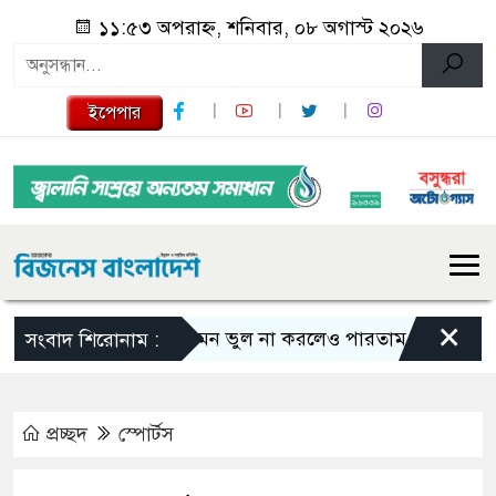
১১:৫৩ অপরাহ্ন, শনিবার, ০৮ অগাস্ট ২০২৬
ইপেপার
×
এমন ভুল না করলেও পারতাম : শাকিব খান
সংবাদ শিরোনাম :
প্রচ্ছদ
স্পোর্টস