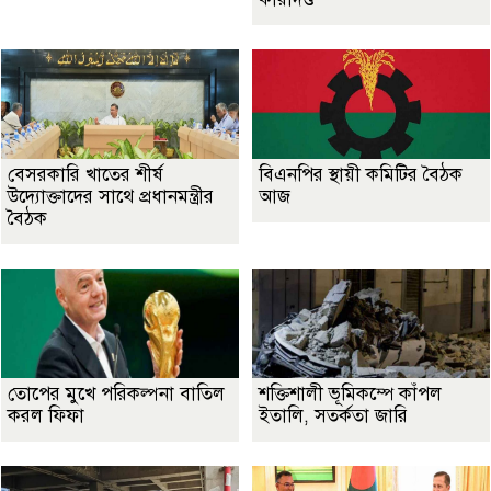
বেসরকারি খাতের শীর্ষ
বিএনপির স্থায়ী কমিটির বৈঠক
উদ্যোক্তাদের সাথে প্রধানমন্ত্রীর
আজ
বৈঠক
তোপের মুখে পরিকল্পনা বাতিল
শক্তিশালী ভূমিকম্পে কাঁপল
করল ফিফা
ইতালি, সতর্কতা জারি