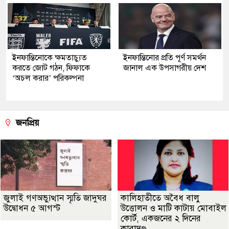
ইনফান্তিনোকে ক্ষমতাচ্যুত
ইনফান্তিনোর প্রতি পূর্ণ সমর্থন
করতে জোট গঠন, ফিফাকে
জানাল এক উপসাগরীয় দেশ
‘অচল করার’ পরিকল্পনা
জনপ্রিয়
জুলাই গণঅভ্যুত্থান স্মৃতি জাদুঘর
কালিহাতীতে অবৈধ বালু
উদ্বোধন ৫ আগস্ট
উত্তোলন ও মাটি কাটায় মোবাইল
কোর্ট, একজনের ২ দিনের
কারাদণ্ড