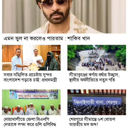
এমন ভুল না করলেও পারতাম : শাকিব খান
সবার সম্মিলিত প্রচেষ্টায় সুন্দর
সীতাকুণ্ডের ঝর্ণায় বর্ষার উচ্ছ্বাস,
বাংলাদেশ গড়তে চাই: প্রধানমন্ত্রী
স্থানীয় অর্থনীতিতে নতুন গতি
নোয়াখালীতে জেলা বিএনপি
শেরপুরে সীমান্তে ৬শ বোতল
নেতাকে লক্ষ্য করে গুলি গুলিবিদ্ধ
ভারতীয় মদ জব্দ!