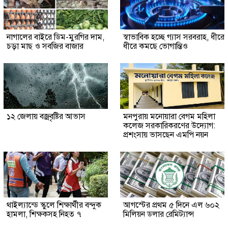
নাগালের বাইরে ডিম-মুরগির দাম,
স্বাভাবিক হচ্ছে গ্যাস সরবরাহ, ধীরে
চড়া মাছ ও সবজির বাজার
ধীরে কমছে ভোগান্তিও
১২ জেলায় বজ্রবৃষ্টির আভাস
মনপুরায় মনোয়ারা বেগম মহিলা
কলেজ সরকারিকরণের উদ্যোগ:
প্রশংসায় ভাসছেন এমপি নয়ন
থাইল্যান্ডে স্কুলে শিক্ষার্থীর বন্দুক
আগস্টের প্রথম ৫ দিনে এল ৬০২
হামলা, শিক্ষকসহ নিহত ৭
মিলিয়ন ডলার রেমিট্যান্স