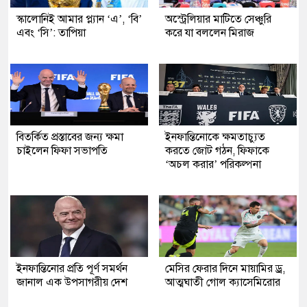
স্কালোনিই আমার প্ল্যান ‘এ’, ‘বি’
অস্ট্রেলিয়ার মাটিতে সেঞ্চুরি
এবং ‘সি’: তাপিয়া
করে যা বললেন মিরাজ
বিতর্কিত প্রস্তাবের জন্য ক্ষমা
ইনফান্তিনোকে ক্ষমতাচ্যুত
চাইলেন ফিফা সভাপতি
করতে জোট গঠন, ফিফাকে
‘অচল করার’ পরিকল্পনা
ইনফান্তিনোর প্রতি পূর্ণ সমর্থন
মেসির ফেরার দিনে মায়ামির ড্র,
জানাল এক উপসাগরীয় দেশ
আত্মঘাতী গোল ক্যাসেমিরোর