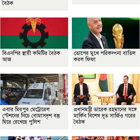
বৈঠক
বিএনপির স্থায়ী কমিটির বৈঠক
তোপের মুখে পরিকল্পনা বাতিল
আজ
করল ফিফা
এবার মিরপুর মেট্রোরেল
প্রধানমন্ত্রী তারেক রহমানের সঙ্গে
স্টেশনের নিচে বোমাসদৃশ বস্তু
মার্কিন বিশেষ দূত সার্জিও গরের
ঘিরে রেখেছে পুলিশ
বৈঠক