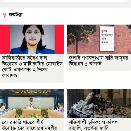
জনপ্রিয়
কালিহাতীতে অবৈধ বালু
জুলাই গণঅভ্যুত্থান স্মৃতি জাদুঘর
উত্তোলন ও মাটি কাটায় মোবাইল
উদ্বোধন ৫ আগস্ট
কোর্ট, একজনের ২ দিনের
কারাদণ্ড
বেসরকারি খাতের শীর্ষ
শক্তিশালী ভূমিকম্পে কাঁপল
উদ্যোক্তাদের সাথে প্রধানমন্ত্রীর
ইতালি, সতর্কতা জারি