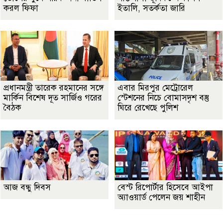
করল ফিফা
ইতালি, সতর্কতা জারি
প্রধানমন্ত্রী তারেক রহমানের সঙ্গে
এবার মিরপুর মেট্রোরেল
মার্কিন বিশেষ দূত সার্জিও গরের
স্টেশনের নিচে বোমাসদৃশ বস্তু
বৈঠক
ঘিরে রেখেছে পুলিশ
আজ বন্ধু দিবস
বেস্ট রিপোর্টার হিসেবে আইপা
অ্যাওয়ার্ড পেলেন জয় শাহীন