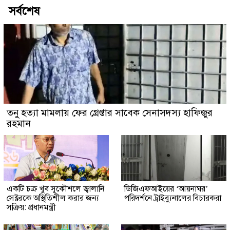
সর্বশেষ
তনু হত্যা মামলায় ফের গ্রেপ্তার সাবেক সেনাসদস্য হাফিজুর
রহমান
একটি চক্র খুব সুকৌশলে জ্বালানি
ডিজিএফআইয়ের ‘আয়নাঘর’
সেক্টরকে অস্থিতিশীল করার জন্য
পরিদর্শনে ট্রাইব্যুনালের বিচারকরা
সক্রিয়: প্রধানমন্ত্রী