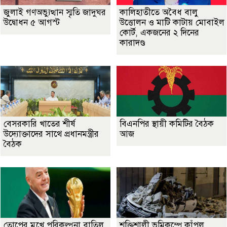
জুলাই গণঅভ্যুত্থান স্মৃতি জাদুঘর
কালিহাতীতে অবৈধ বালু
উদ্বোধন ৫ আগস্ট
উত্তোলন ও মাটি কাটায় মোবাইল
কোর্ট, একজনের ২ দিনের
কারাদণ্ড
বেসরকারি খাতের শীর্ষ
বিএনপির স্থায়ী কমিটির বৈঠক
উদ্যোক্তাদের সাথে প্রধানমন্ত্রীর
আজ
বৈঠক
তোপের মুখে পরিকল্পনা বাতিল
শক্তিশালী ভূমিকম্পে কাঁপল