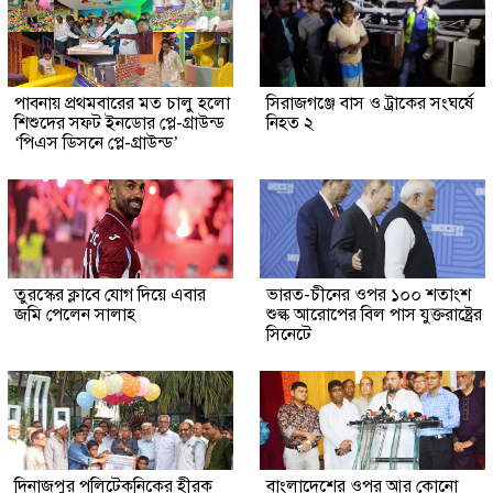
পাবনায় প্রথমবারের মত চালু হলো
সিরাজগঞ্জে বাস ও ট্রাকের সংঘর্ষে
শিশুদের সফট ইনডোর প্লে-গ্রাউন্ড
নিহত ২
‘পিএস ডিসনে প্লে-গ্রাউন্ড’
তুরস্কের ক্লাবে যোগ দিয়ে এবার
ভারত-চীনের ওপর ১০০ শতাংশ
জমি পেলেন সালাহ
শুল্ক আরোপের বিল পাস যুক্তরাষ্ট্রের
সিনেটে
দিনাজপুর পলিটেকনিকের হীরক
বাংলাদেশের ওপর আর কোনো