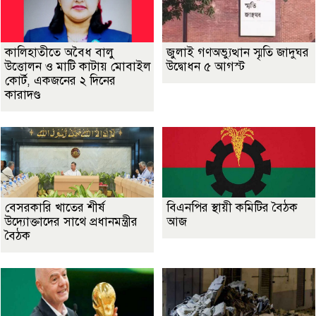
কালিহাতীতে অবৈধ বালু
জুলাই গণঅভ্যুত্থান স্মৃতি জাদুঘর
উত্তোলন ও মাটি কাটায় মোবাইল
উদ্বোধন ৫ আগস্ট
কোর্ট, একজনের ২ দিনের
কারাদণ্ড
বেসরকারি খাতের শীর্ষ
বিএনপির স্থায়ী কমিটির বৈঠক
উদ্যোক্তাদের সাথে প্রধানমন্ত্রীর
আজ
বৈঠক