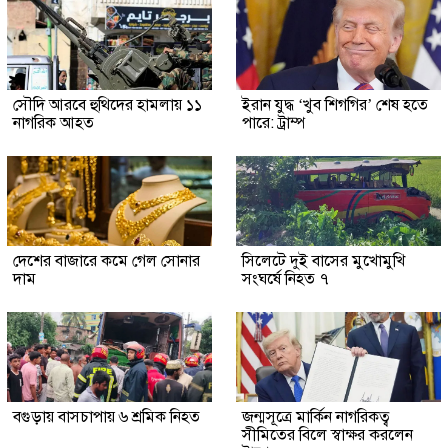
সৌদি আরবে হুথিদের হামলায় ১১
ইরান যুদ্ধ ‘খুব শিগগির’ শেষ হতে
নাগরিক আহত
পারে: ট্রাম্প
দেশের বাজারে কমে গেল সোনার
সিলেটে দুই বাসের মুখোমুখি
দাম
সংঘর্ষে নিহত ৭
বগুড়ায় বাসচাপায় ৬ শ্রমিক নিহত
জন্মসূত্রে মার্কিন নাগরিকত্ব
সীমিতের বিলে স্বাক্ষর করলেন