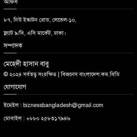
অফিস
৮৭, নিউ ইস্কাটন রোড, লেভেল-১০,
ফ্ল্যাট ৯/বি, এসি মার্কেট, ঢাকা।
সম্পাদক
মেহেদী হাসান বাবু
© ২০২৪ সর্বস্বত্ব সংরক্ষিত | বিজনেস বাংলাদেশ.কম.বিডি
যোগাযোগ
ইমেইল : biznessbangladesh@gmail.com
মোবাইল : +৮৮০ ২৫৮৩১৭৯৪৬