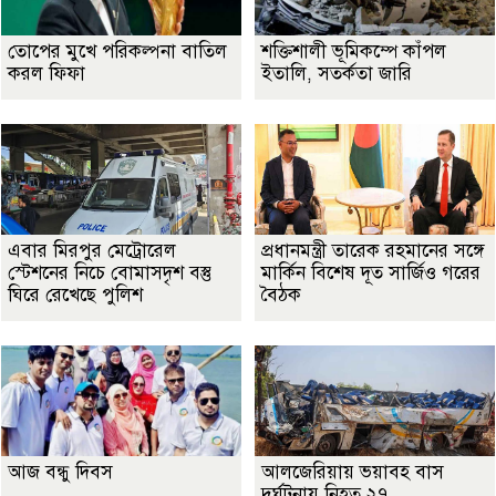
তোপের মুখে পরিকল্পনা বাতিল
শক্তিশালী ভূমিকম্পে কাঁপল
করল ফিফা
ইতালি, সতর্কতা জারি
এবার মিরপুর মেট্রোরেল
প্রধানমন্ত্রী তারেক রহমানের সঙ্গে
স্টেশনের নিচে বোমাসদৃশ বস্তু
মার্কিন বিশেষ দূত সার্জিও গরের
ঘিরে রেখেছে পুলিশ
বৈঠক
আজ বন্ধু দিবস
আলজেরিয়ায় ভয়াবহ বাস
দুর্ঘটনায় নিহত ২৭