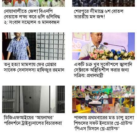
নোয়াখালীতে জেলা বিএনপি
শেরপুরে সীমান্তে ৬শ বোতল
নেতাকে লক্ষ্য করে গুলি গুলিবিদ্ধ
ভারতীয় মদ জব্দ!
২: সংবাদ সম্মেলন ও মানববন্ধন
তনু হত্যা মামলায় ফের গ্রেপ্তার
একটি চক্র খুব সুকৌশলে জ্বালানি
সাবেক সেনাসদস্য হাফিজুর রহমান
সেক্টরকে অস্থিতিশীল করার জন্য
সক্রিয়: প্রধানমন্ত্রী
ডিজিএফআইয়ের ‘আয়নাঘর’
পাবনায় প্রথমবারের মত চালু হলো
পরিদর্শনে ট্রাইব্যুনালের বিচারকরা
শিশুদের সফট ইনডোর প্লে-গ্রাউন্ড
‘পিএস ডিসনে প্লে-গ্রাউন্ড’