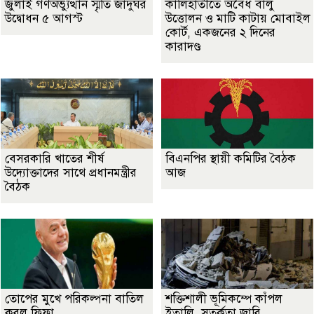
জুলাই গণঅভ্যুত্থান স্মৃতি জাদুঘর
কালিহাতীতে অবৈধ বালু
উদ্বোধন ৫ আগস্ট
উত্তোলন ও মাটি কাটায় মোবাইল
কোর্ট, একজনের ২ দিনের
কারাদণ্ড
বেসরকারি খাতের শীর্ষ
বিএনপির স্থায়ী কমিটির বৈঠক
উদ্যোক্তাদের সাথে প্রধানমন্ত্রীর
আজ
বৈঠক
তোপের মুখে পরিকল্পনা বাতিল
শক্তিশালী ভূমিকম্পে কাঁপল
করল ফিফা
ইতালি, সতর্কতা জারি