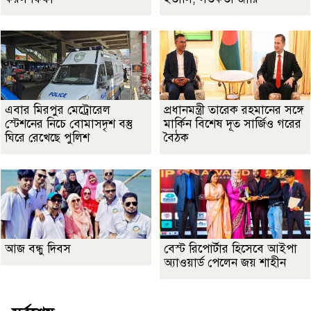
এবার মিরপুর মেট্রোরেল
প্রধানমন্ত্রী তারেক রহমানের সঙ্গে
স্টেশনের নিচে বোমাসদৃশ বস্তু
মার্কিন বিশেষ দূত সার্জিও গরের
ঘিরে রেখেছে পুলিশ
বৈঠক
আজ বন্ধু দিবস
বেস্ট রিপোর্টার হিসেবে আইপা
অ্যাওয়ার্ড পেলেন জয় শাহীন