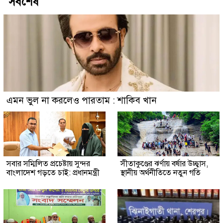
সর্বশেষ
এমন ভুল না করলেও পারতাম : শাকিব খান
সবার সম্মিলিত প্রচেষ্টায় সুন্দর
সীতাকুণ্ডের ঝর্ণায় বর্ষার উচ্ছ্বাস,
বাংলাদেশ গড়তে চাই: প্রধানমন্ত্রী
স্থানীয় অর্থনীতিতে নতুন গতি