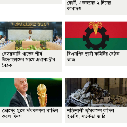
কোর্ট, একজনের ২ দিনের
কারাদণ্ড
বেসরকারি খাতের শীর্ষ
বিএনপির স্থায়ী কমিটির বৈঠক
উদ্যোক্তাদের সাথে প্রধানমন্ত্রীর
আজ
বৈঠক
তোপের মুখে পরিকল্পনা বাতিল
শক্তিশালী ভূমিকম্পে কাঁপল
করল ফিফা
ইতালি, সতর্কতা জারি