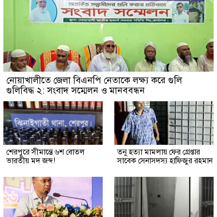
নোয়াখালীতে জেলা বিএনপি নেতাকে লক্ষ্য করে গুলি
গুলিবিদ্ধ ২: সংবাদ সম্মেলন ও মানববন্ধন
শেরপুরে সীমান্তে ৬শ বোতল
তনু হত্যা মামলায় ফের গ্রেপ্তার
ভারতীয় মদ জব্দ!
সাবেক সেনাসদস্য হাফিজুর রহমান