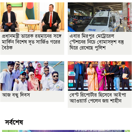
প্রধানমন্ত্রী তারেক রহমানের সঙ্গে
এবার মিরপুর মেট্রোরেল
মার্কিন বিশেষ দূত সার্জিও গরের
স্টেশনের নিচে বোমাসদৃশ বস্তু
বৈঠক
ঘিরে রেখেছে পুলিশ
আজ বন্ধু দিবস
বেস্ট রিপোর্টার হিসেবে আইপা
অ্যাওয়ার্ড পেলেন জয় শাহীন
সর্বশেষ