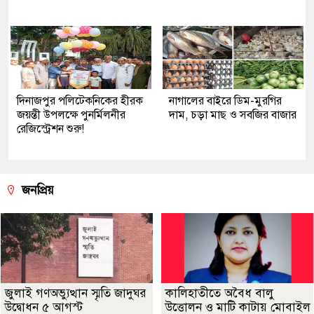
দিনাজপুর পলিটেকনিকের হীরক
নাগালের বাইরে ডিম-মুরগির
জয়ন্তী উপলক্ষে পুনর্মিলনীর
দাম, চড়া মাছ ও সবজির বাজার
রেজিস্ট্রেশন শুরু!
জনপ্রিয়
জুলাই গণঅভ্যুত্থান স্মৃতি জাদুঘর
কালিহাতীতে অবৈধ বালু
উদ্বোধন ৫ আগস্ট
উত্তোলন ও মাটি কাটায় মোবাইল