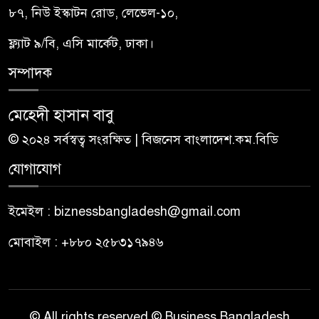
৮৭, নিউ ইস্কাটন রোড, লেভেল-১০,
ফ্ল্যাট ৯/বি, এসি মার্কেট, ঢাকা।
সম্পাদক
মেহেদী হাসান বাবু
© ২০২৪ সর্বস্বত্ব সংরক্ষিত | বিজনেস বাংলাদেশ.কম.বিডি
যোগাযোগ
ইমেইল : biznessbangladesh@gmail.com
মোবাইল : +৮৮০ ২৫৮৩১৭৯৪৬
© All rights reserved © Business Bangladesh