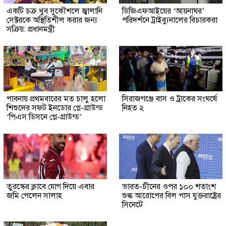
একটি চক্র খুব সুকৌশলে জ্বালানি
ডিজিএফআইয়ের ‘আয়নাঘর’
সেক্টরকে অস্থিতিশীল করার জন্য
পরিদর্শনে ট্রাইব্যুনালের বিচারকরা
সক্রিয়: প্রধানমন্ত্রী
পাবনায় প্রথমবারের মত চালু হলো
সিরাজগঞ্জে বাস ও ট্রাকের সংঘর্ষে
শিশুদের সফট ইনডোর প্লে-গ্রাউন্ড
নিহত ২
‘পিএস ডিসনে প্লে-গ্রাউন্ড’
তুরস্কের ক্লাবে যোগ দিয়ে এবার
ভারত-চীনের ওপর ১০০ শতাংশ
জমি পেলেন সালাহ
শুল্ক আরোপের বিল পাস যুক্তরাষ্ট্রের
সিনেটে