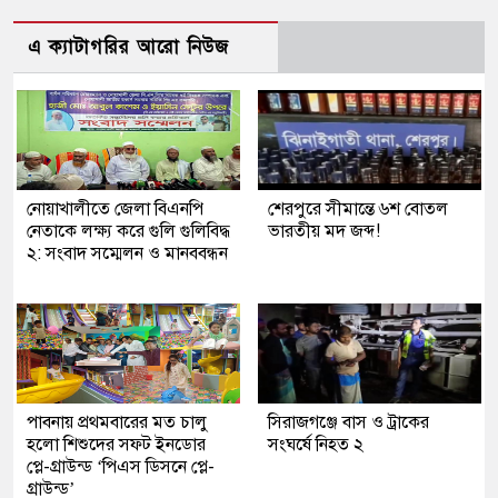
এ ক্যাটাগরির আরো নিউজ
নোয়াখালীতে জেলা বিএনপি
শেরপুরে সীমান্তে ৬শ বোতল
নেতাকে লক্ষ্য করে গুলি গুলিবিদ্ধ
ভারতীয় মদ জব্দ!
২: সংবাদ সম্মেলন ও মানববন্ধন
পাবনায় প্রথমবারের মত চালু
সিরাজগঞ্জে বাস ও ট্রাকের
হলো শিশুদের সফট ইনডোর
সংঘর্ষে নিহত ২
প্লে-গ্রাউন্ড ‘পিএস ডিসনে প্লে-
গ্রাউন্ড’