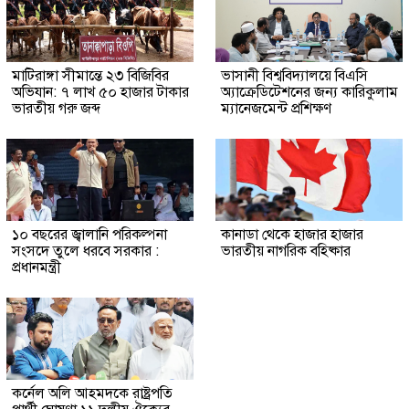
মাটিরাঙ্গা সীমান্তে ২৩ বিজিবির
ভাসানী বিশ্ববিদ্যালয়ে বিএসি
অভিযান: ৭ লাখ ৫০ হাজার টাকার
অ্যাক্রেডিটেশনের জন্য কারিকুলাম
ভারতীয় গরু জব্দ
ম্যানেজমেন্ট প্রশিক্ষণ
১০ বছরের জ্বালানি পরিকল্পনা
কানাডা থেকে হাজার হাজার
সংসদে তুলে ধরবে সরকার :
ভারতীয় নাগরিক বহিষ্কার
প্রধানমন্ত্রী
কর্নেল অলি আহমদকে রাষ্ট্রপতি