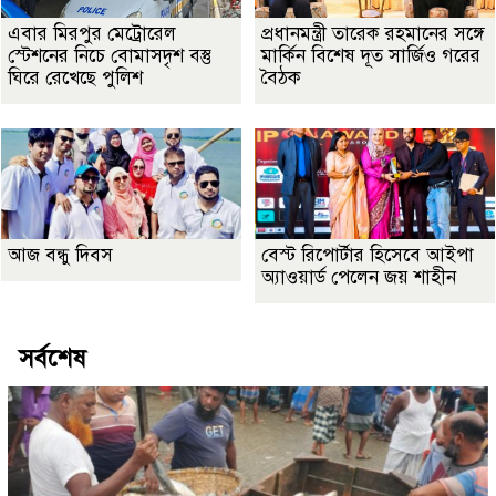
এবার মিরপুর মেট্রোরেল
প্রধানমন্ত্রী তারেক রহমানের সঙ্গে
স্টেশনের নিচে বোমাসদৃশ বস্তু
মার্কিন বিশেষ দূত সার্জিও গরের
ঘিরে রেখেছে পুলিশ
বৈঠক
আজ বন্ধু দিবস
বেস্ট রিপোর্টার হিসেবে আইপা
অ্যাওয়ার্ড পেলেন জয় শাহীন
সর্বশেষ