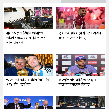
বাবাকে শেষ বিদায় জানাতে
তুরস্কের ক্লাবে যোগ দিয়ে এবার
রোজারিওতে মেসি, ডি পলের
জমি পেলেন সালাহ
গোল উৎসর্গ
স্কালোনিই আমার প্ল্যান ‘এ’, ‘বি’
অস্ট্রেলিয়ার মাটিতে সেঞ্চুরি
এবং ‘সি’: তাপিয়া
করে যা বললেন মিরাজ