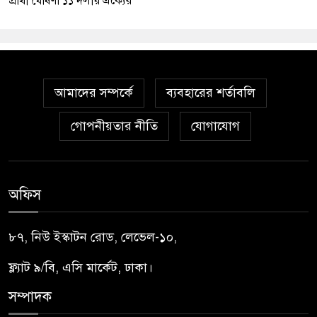
প্রার্থী ঘোষণা ১১ দলীয় ঐক্যের
আমাদের সম্পর্কে
ব্যবহারের শর্তাবলি
গোপনীয়তার নীতি
যোগাযোগ
অফিস
৮৭, নিউ ইস্কাটন রোড, লেভেল-১০,
ফ্ল্যাট ৯/বি, এসি মার্কেট, ঢাকা।
সম্পাদক