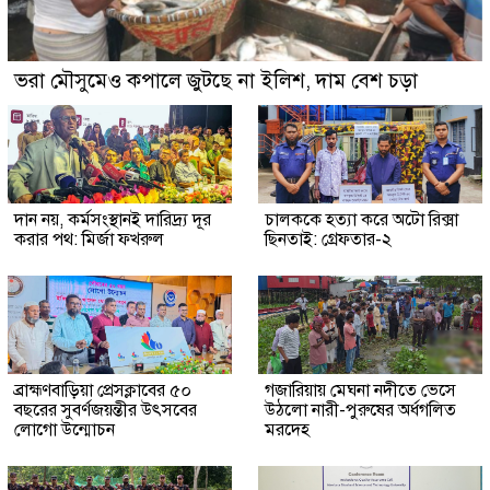
ভরা মৌসুমেও কপালে জুটছে না ইলিশ, দাম বেশ চড়া
দান নয়, কর্মসংস্থানই দারিদ্র্য দূর
চালককে হত্যা করে অটো রিক্সা
করার পথ: মির্জা ফখরুল
ছিনতাই: গ্রেফতার-২
ব্রাহ্মণবাড়িয়া প্রেসক্লাবের ৫০
গজারিয়ায় মেঘনা নদীতে ভেসে
বছরের সুবর্ণজয়ন্তীর উৎসবের
উঠলো নারী-পুরুষের অর্ধগলিত
লোগো উন্মোচন
মরদেহ