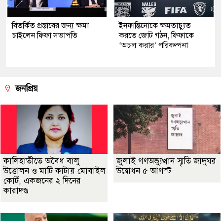
বিতর্কিত প্রস্তাবের জন্য ক্ষমা
ইনফান্তিনোকে ক্ষমতাচ্যুত
চাইলেন ফিফা সভাপতি
করতে জোট গঠন, ফিফাকে
‘অচল করার’ পরিকল্পনা
জনপ্রিয়
কালিহাতীতে অবৈধ বালু
জুলাই গণঅভ্যুত্থান স্মৃতি জাদুঘর
উত্তোলন ও মাটি কাটায় মোবাইল
উদ্বোধন ৫ আগস্ট
কোর্ট, একজনের ২ দিনের
কারাদণ্ড