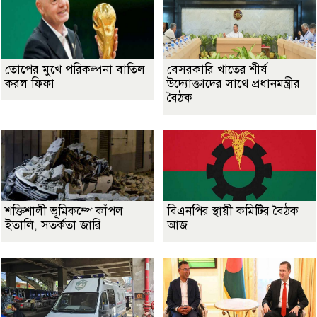
তোপের মুখে পরিকল্পনা বাতিল
বেসরকারি খাতের শীর্ষ
করল ফিফা
উদ্যোক্তাদের সাথে প্রধানমন্ত্রীর
বৈঠক
শক্তিশালী ভূমিকম্পে কাঁপল
বিএনপির স্থায়ী কমিটির বৈঠক
ইতালি, সতর্কতা জারি
আজ