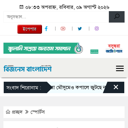
০৮:৩৩ অপরাহ্ন, রবিবার, ০৯ অগাস্ট ২০২৬
ইপেপার
×
ভরা মৌসুমেও কপালে জুটছে না ইলিশ, দাম বে
সংবাদ শিরোনাম :
প্রচ্ছদ
স্পোর্টস