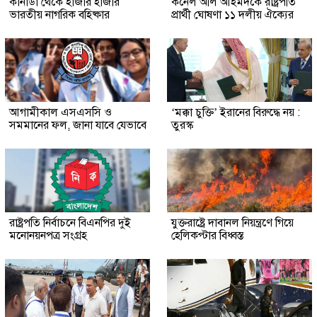
কানাডা থেকে হাজার হাজার
কর্নেল অলি আহমদকে রাষ্ট্রপতি
ভারতীয় নাগরিক বহিষ্কার
প্রার্থী ঘোষণা ১১ দলীয় ঐক্যের
আগামীকাল এসএসসি ও
‘মক্কা চুক্তি’ ইরানের বিরুদ্ধে নয় :
সমমানের ফল, জানা যাবে যেভাবে
তুরস্ক
রাষ্ট্রপতি নির্বাচনে বিএনপির দুই
যুক্তরাষ্ট্রে দাবানল নিয়ন্ত্রণে গিয়ে
মনোনয়নপত্র সংগ্রহ
হেলিকপ্টার বিধ্বস্ত