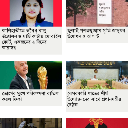
কালিহাতীতে অবৈধ বালু
জুলাই গণঅভ্যুত্থান স্মৃতি জাদুঘর
উত্তোলন ও মাটি কাটায় মোবাইল
উদ্বোধন ৫ আগস্ট
কোর্ট, একজনের ২ দিনের
কারাদণ্ড
তোপের মুখে পরিকল্পনা বাতিল
বেসরকারি খাতের শীর্ষ
করল ফিফা
উদ্যোক্তাদের সাথে প্রধানমন্ত্রীর
বৈঠক