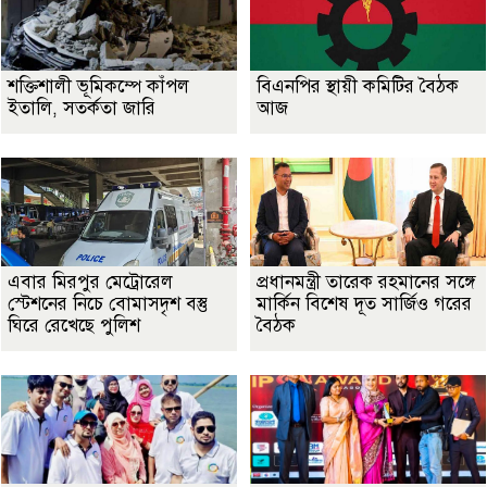
শক্তিশালী ভূমিকম্পে কাঁপল
বিএনপির স্থায়ী কমিটির বৈঠক
ইতালি, সতর্কতা জারি
আজ
এবার মিরপুর মেট্রোরেল
প্রধানমন্ত্রী তারেক রহমানের সঙ্গে
স্টেশনের নিচে বোমাসদৃশ বস্তু
মার্কিন বিশেষ দূত সার্জিও গরের
ঘিরে রেখেছে পুলিশ
বৈঠক