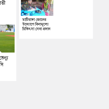
াতী
মাটিরাঙ্গা জোনের
উদ্যোগে বিনামূল্যে
চিকিৎসা সেবা প্রদান
েন্যু
সি