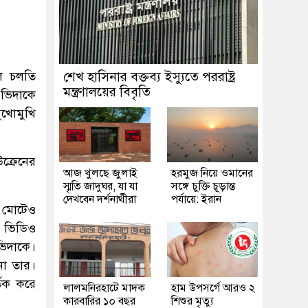
লে চলতি
শেখ হাসিনার বক্তব্য ইস্যুতে পররাষ্ট্র
মন্ত্রণালয়ের বিবৃতি
 ভিদাকে
ুখোমুখি
ক্রেনের
আজ খুলছে জুলাই
হরমুজ নিয়ে ওমানের
স্মৃতি জাদুঘর, যা যা
সঙ্গে চুক্তি চূড়ান্ত
দেখবেন দর্শনার্থীরা
পর্যায়ে: ইরান
া মোটেও
র ভিডিও
ভিদাকে।
না তার।
র্তক করে
লালমনিরহাটে মাদক
হাম উপসর্গে আরও ২
কারবারির ১০ বছর
শিশুর মৃত্যু