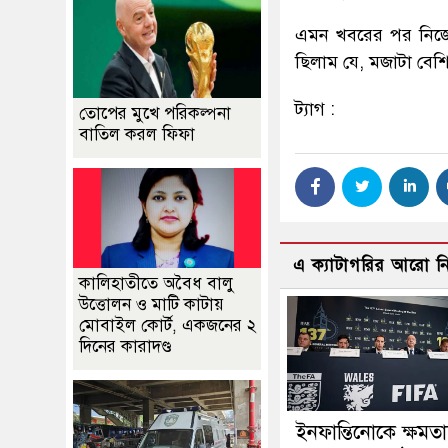
এমন খবরের পর নিজের
ছিলাম যে, মজাটা বেশ
ট্যাগ :
তোপের মুখে পরিকল্পনা
বাতিল করল ফিফা
এ ক্যাটাগরির আরো 
কালিহাতীতে অবৈধ বালু
উত্তোলন ও মাটি কাটায়
মোবাইল কোর্ট, একজনের ২
দিনের কারাদণ্ড
ইনফান্তিনোকে ক্ষমতাচ