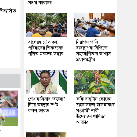
সশ্রম কারাদণ্ড
উচ্ছসিত
‎বাগেরহাটে একই
নিরাপদ পানি
পরিবারের তিনজনের
ব্যবস্থাপনা নিশ্চিতে
গলিত মরদেহ উদ্ধার
সহযোগিতার আশ্বাস
প্রধানমন্ত্রীর
শেখ হাসিনার ‘বক্তব্য’
কফি রাম্বুটান কোকো
নিয়ে অবস্থান স্পষ্ট
চাষে সফল জলঢাকার
করল ভারত
সংগ্রামী নারী
উদ্যোক্তা খাদিজা
আক্তার
ে