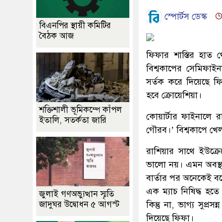
স্পোর্টস ডেস্ক
বিএনপির স্থায়ী কমিটির
বৈঠক আজ
ফিফার শাস্তির হাত 
বিশ্বকাপের সেমিফাইন
সর্তক করে দিয়েছে ফি
হবে ক্রোয়েশিয়া।
শক্তিশালী ভূমিকম্পে কাঁপল
কোয়ার্টার ফাইনালে 
ইতালি, সতর্কতা জারি
গৌরব।’ বিশ্বকাপে খে
রাশিয়ার সাথে ইউক্র
ভালো নয়। এমন অবস্থ
বার্তার পর অনেকেই ব
এক ম্যাচ নিষিদ্ধ হত
জুলাই গণঅভ্যুত্থান স্মৃতি
জাদুঘর উদ্বোধন ৫ আগস্ট
কিন্তু না, ভাগ্য সুপ
দিয়েছে ফিফা।