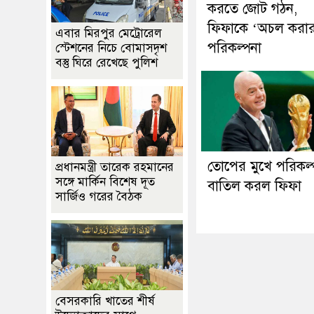
করতে জোট গঠন,
ফিফাকে ‘অচল করা
এবার মিরপুর মেট্রোরেল
পরিকল্পনা
স্টেশনের নিচে বোমাসদৃশ
বস্তু ঘিরে রেখেছে পুলিশ
তোপের মুখে পরিকল্
প্রধানমন্ত্রী তারেক রহমানের
সঙ্গে মার্কিন বিশেষ দূত
বাতিল করল ফিফা
সার্জিও গরের বৈঠক
বেসরকারি খাতের শীর্ষ