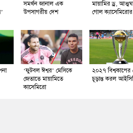
সমর্থন জানাল এক
মায়ামির ড্র, আত্মঘ
র’
উপসাগরীয় দেশ
গোল ক্যাসেমিরোর
পনা
‘ফুটবল ঈশ্বর’ মেসিকে
২০২৭ বিশ্বকাপের ভ
জেতাতে মায়ামিতে
চূড়ান্ত করল আইসি
কাসেমিরো