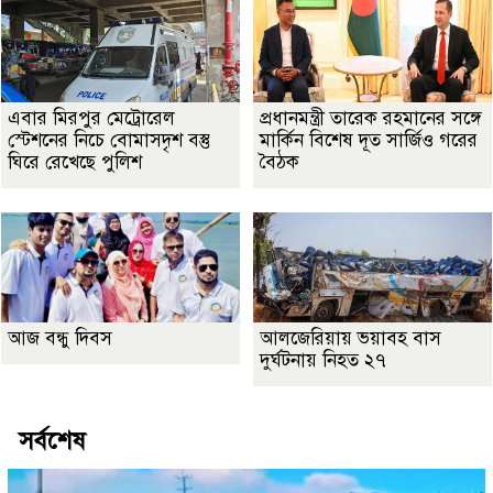
এবার মিরপুর মেট্রোরেল
প্রধানমন্ত্রী তারেক রহমানের সঙ্গে
স্টেশনের নিচে বোমাসদৃশ বস্তু
মার্কিন বিশেষ দূত সার্জিও গরের
ঘিরে রেখেছে পুলিশ
বৈঠক
আজ বন্ধু দিবস
আলজেরিয়ায় ভয়াবহ বাস
দুর্ঘটনায় নিহত ২৭
সর্বশেষ