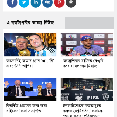
এ ক্যাটাগরির আরো নিউজ
স্কালোনিই আমার প্ল্যান ‘এ’, ‘বি’
অস্ট্রেলিয়ার মাটিতে সেঞ্চুরি
এবং ‘সি’: তাপিয়া
করে যা বললেন মিরাজ
বিতর্কিত প্রস্তাবের জন্য ক্ষমা
ইনফান্তিনোকে ক্ষমতাচ্যুত
চাইলেন ফিফা সভাপতি
করতে জোট গঠন, ফিফাকে
‘অচল করার’ পরিকল্পনা