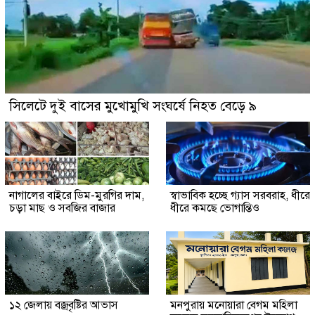
সিলেটে দুই বাসের মুখোমুখি সংঘর্ষে নিহত বেড়ে ৯
নাগালের বাইরে ডিম-মুরগির দাম,
স্বাভাবিক হচ্ছে গ্যাস সরবরাহ, ধীরে
চড়া মাছ ও সবজির বাজার
ধীরে কমছে ভোগান্তিও
১২ জেলায় বজ্রবৃষ্টির আভাস
মনপুরায় মনোয়ারা বেগম মহিলা