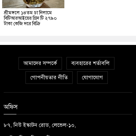
শ্রীমঙ্গলে ১৪তম চা নিলামে
বিটিআরআইয়ের গ্রিন টি ২৭৯০
টাকা কেজি দরে বিক্রি
আমাদের সম্পর্কে
ব্যবহারের শর্তাবলি
গোপনীয়তার নীতি
যোগাযোগ
অফিস
৮৭, নিউ ইস্কাটন রোড, লেভেল-১০,