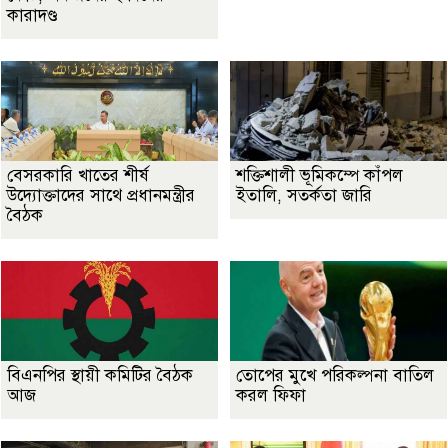
কারাদণ্ড
বেসরকারি খাতের শীর্ষ
শক্তিশালী ভূমিকম্পে কাঁপল
উদ্যোক্তাদের সাথে প্রধানমন্ত্রীর
ইতালি, সতর্কতা জারি
বৈঠক
বিএনপির স্থায়ী কমিটির বৈঠক
তোপের মুখে পরিকল্পনা বাতিল
আজ
করল ফিফা