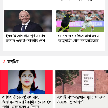
ইনফান্তিনোর প্রতি পূর্ণ সমর্থন
মেসির ফেরার দিনে মায়ামির ড্র,
জানাল এক উপসাগরীয় দেশ
আত্মঘাতী গোল ক্যাসেমিরোর
জনপ্রিয়
কালিহাতীতে অবৈধ বালু
জুলাই গণঅভ্যুত্থান স্মৃতি জাদুঘর
উত্তোলন ও মাটি কাটায় মোবাইল
উদ্বোধন ৫ আগস্ট
কোর্ট, একজনের ২ দিনের