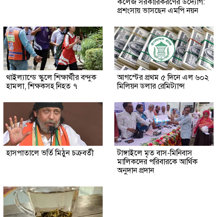
কলেজ সরকারিকরণের উদ্যোগ:
প্রশংসায় ভাসছেন এমপি নয়ন
থাইল্যান্ডে স্কুলে শিক্ষার্থীর বন্দুক
আগস্টের প্রথম ৫ দিনে এল ৬০২
হামলা, শিক্ষকসহ নিহত ৭
মিলিয়ন ডলার রেমিট্যান্স
হাসপাতালে ভর্তি মিঠুন চক্রবর্তী
টাঙ্গাইলে মৃত বাস-মিনিবাস
মালিকদের পরিবারকে আর্থিক
অনুদান প্রদান