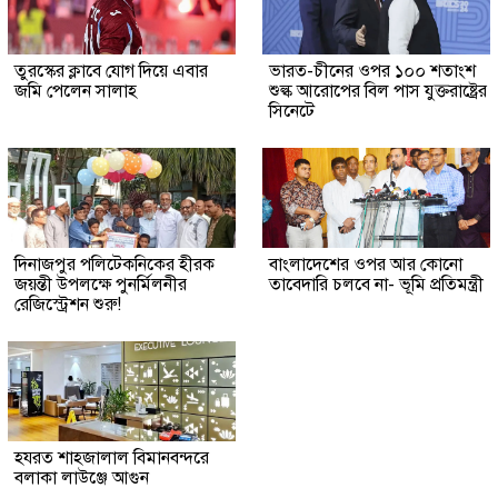
তুরস্কের ক্লাবে যোগ দিয়ে এবার
ভারত-চীনের ওপর ১০০ শতাংশ
জমি পেলেন সালাহ
শুল্ক আরোপের বিল পাস যুক্তরাষ্ট্রের
সিনেটে
দিনাজপুর পলিটেকনিকের হীরক
বাংলাদেশের ওপর আর কোনো
জয়ন্তী উপলক্ষে পুনর্মিলনীর
তাবেদারি চলবে না- ভূমি প্রতিমন্ত্রী
রেজিস্ট্রেশন শুরু!
হযরত শাহজালাল বিমানবন্দরে
বলাকা লাউঞ্জে আগুন