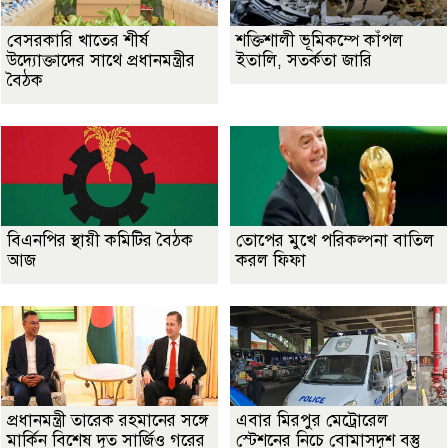
বেসরকারি খাতের শীর্ষ
শক্তিশালী ভূমিকম্পে কাঁপল
উদ্যোক্তাদের সাথে প্রধানমন্ত্রীর
ইতালি, সতর্কতা জারি
বৈঠক
বিএনপির স্থায়ী কমিটির বৈঠক
তোপের মুখে পরিকল্পনা বাতিল
আজ
করল ফিফা
প্রধানমন্ত্রী তারেক রহমানের সঙ্গে
এবার মিরপুর মেট্রোরেল
মার্কিন বিশেষ দূত সার্জিও গরের
স্টেশনের নিচে বোমাসদৃশ বস্তু