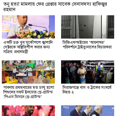
তনু হত্যা মামলায় ফের গ্রেপ্তার সাবেক সেনাসদস্য হাফিজুর
রহমান
একটি চক্র খুব সুকৌশলে জ্বালানি
ডিজিএফআইয়ের ‘আয়নাঘর’
সেক্টরকে অস্থিতিশীল করার জন্য
পরিদর্শনে ট্রাইব্যুনালের বিচারকরা
সক্রিয়: প্রধানমন্ত্রী
পাবনায় প্রথমবারের মত চালু হলো
সিরাজগঞ্জে বাস ও ট্রাকের সংঘর্ষে
শিশুদের সফট ইনডোর প্লে-গ্রাউন্ড
নিহত ২
‘পিএস ডিসনে প্লে-গ্রাউন্ড’