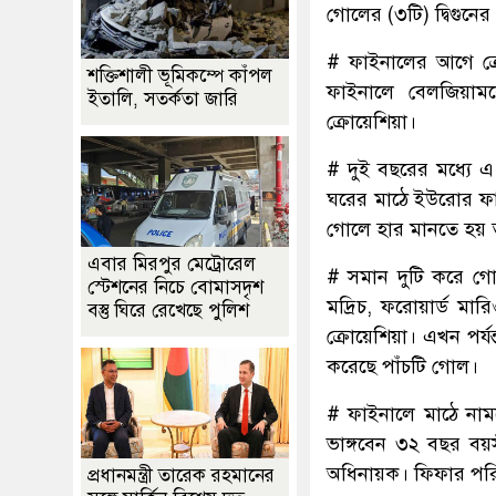
গোলের (৩টি) দ্বিগুনে
# ফাইনালের আগে ক্র
শক্তিশালী ভূমিকম্পে কাঁপল
ফাইনালে বেলজিয়াম
ইতালি, সতর্কতা জারি
ক্রোয়েশিয়া।
# দুই বছরের মধ্যে এ ন
ঘরের মাঠে ইউরোর ফা
গোলে হার মানতে হয় 
এবার মিরপুর মেট্রোরেল
# সমান দুটি করে গোল
স্টেশনের নিচে বোমাসদৃশ
মদ্রিচ, ফরোয়ার্ড মা
বস্তু ঘিরে রেখেছে পুলিশ
ক্রোয়েশিয়া। এখন পর্য
করেছে পাঁচটি গোল।
# ফাইনালে মাঠে নামল
ভাঙ্গবেন ৩২ বছর বয়সী
অধিনায়ক। ফিফার পরিস
প্রধানমন্ত্রী তারেক রহমানের