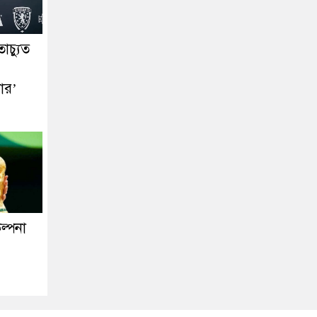
াচ্যুত
ার’
ল্পনা