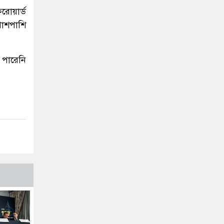
রোয়ার্ড
পাশপাশি
 পারেনি