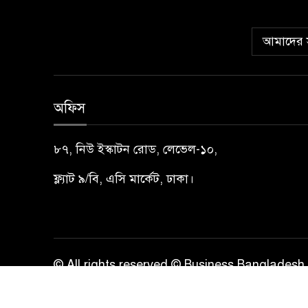
আমাদের স
অফিস
৮৭, নিউ ইস্কাটন রোড, লেভেল-১০,
ফ্ল্যাট ৯/বি, এসি মার্কেট, ঢাকা।
© All rights reserved © Business Bangladesh