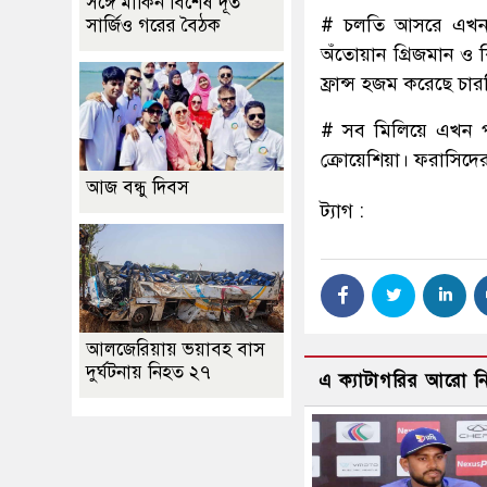
সঙ্গে মার্কিন বিশেষ দূত
# চলতি আসরে এখন পর
সার্জিও গরের বৈঠক
অঁতোয়ান গ্রিজমান ও 
ফ্রান্স হজম করেছে চা
# সব মিলিয়ে এখন পর্
ক্রোয়েশিয়া। ফরাসিদের 
আজ বন্ধু দিবস
ট্যাগ :
আলজেরিয়ায় ভয়াবহ বাস
দুর্ঘটনায় নিহত ২৭
এ ক্যাটাগরির আরো 