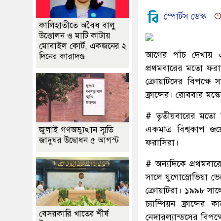
স্পোর্টস ডেস্ক
কালিহাতীতে অবৈধ বালু
উত্তোলন ও মাটি কাটায়
মোবাইল কোর্ট, একজনের ২
আগের পাঁচ দেখায় এক
দিনের কারাদণ্ড
প্রথমবারের মতো ফরাস
ক্রোয়াটদের বিপক্ষে 
ফ্রান্সের। রোববার মস
# তৃতীয়বারের মতো ব
একমাত্র বিশ্বকাপ জ
জুলাই গণঅভ্যুত্থান স্মৃতি
জাদুঘর উদ্বোধন ৫ আগস্ট
ফরাসিরা।
# অন্যদিকে প্রথমবার
সালে যুগোস্লোভিয়া ভ
ক্রোয়াটরা। ১৯৯৮ সাল
চ্যাম্পিয়ন ফ্রান্সে
বেসরকারি খাতের শীর্ষ
নেদারল্যান্ডসের বিপ