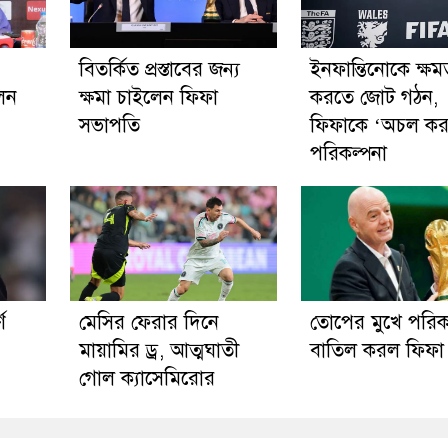
বিতর্কিত প্রস্তাবের জন্য
ইনফান্তিনোকে ক্ষমত
লেন
ক্ষমা চাইলেন ফিফা
করতে জোট গঠন,
সভাপতি
ফিফাকে ‘অচল কর
পরিকল্পনা
ণ
মেসির ফেরার দিনে
তোপের মুখে পরিক
মায়ামির ড্র, আত্মঘাতী
বাতিল করল ফিফা
গোল ক্যাসেমিরোর