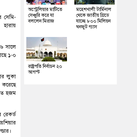
অস্ট্রেলিয়ার মাটিতে
মহেশখালী টার্মিনাল
সেঞ্চুরি করে যা
থেকে জাতীয় গ্রিডে
র সেমি-
বললেন মিরাজ
যাচ্ছে ৮০০ মিলিয়ন
 হারায়
ঘনফুট গ্যাস
০১৬ সালে
াছে ১-০
রাষ্ট্রপতি নির্বাচন ২০
আগস্ট
ার লুকা
ল করেছে
ীতে হজম
 রেকর্ড
োয়েশিয়ার
্ডার।