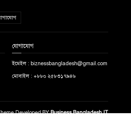
োগাযোগ
যোগাযোগ
ইমেইল : biznessbangladesh@gmail.com
মোবাইল : +৮৮০ ২৫৮৩১৭৯৪৬
Theme Developed BY
Business Bangladesh IT