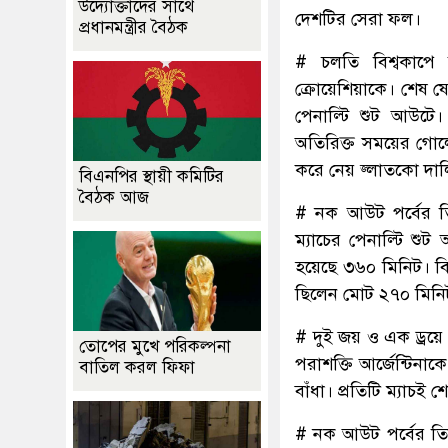
উদ্যোক্তাদের সাথে
দেশটির সেরা ফল।
প্রধানমন্ত্রীর বৈঠক
# চলতি বিশ্বকাপে
ক্রোয়েশিয়াকে। শেষ ষ
পেনাল্টি শুট আউটে।
অতিরিক্ত সময়ের গোল
করে নেয় জ্লাতকো দা
বিএনপির স্থায়ী কমিটির
বৈঠক আজ
# নক আউট পর্বের তি
ম্যাচের পেনাল্টি শ
হয়েছে ৩৬০ মিনিট। বি
ছিলেন মোট ২৭০ মিনি
# দুই জয় ও এক ড্রয়ে 
তোপের মুখে পরিকল্পনা
পরাশক্তি আর্জেন্টিন
বাতিল করল ফিফা
বাঁধা। প্রতিটি ম্যাচই
# নক আউট পর্বের তিন 