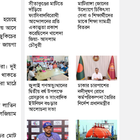
সীতাকুণ্ডের মাটিতে
মাটিরাঙ্গা জোনের
দাঁড়িয়ে
উদ্যোগে চিকিৎসা
ফ্যাসিবাদবিরোধী
সেবা ও শিক্ষার্থীদের
 হয়েছে
আন্দোলনের প্রতি
মাঝে শিক্ষা সামগ্রী
 জয় আসে
একাত্মতা প্রকাশ
বিতরন
করেছিলেন খালেদা
জুকিচের
জিয়া- আসলাম
ে জায়গা
চৌধুরী
রা। দুই
ে থাকতে
রা মাঠে
জুলাই গণঅভ্যুত্থানের
ঢাকার চারপাশের
দ্বিতীয় বর্ষ উপলক্ষে
নদীদূষণ রোধে
প্রেসক্লাব ও সাংবাদিক
কর্মপরিকল্পনা তৈরির
ইউনিয়ন বগুড়ার
নির্দেশ প্রধানমন্ত্রীর
য় লাতিন
আলোচনা সভা
েলজিয়াম
াচের মোট