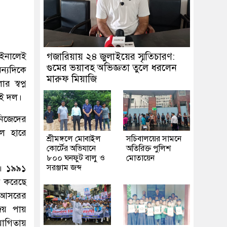
াইনালেই
গজারিয়ায় ২৪ জুলাইয়ের স্মৃতিচারণ:
গুমের ভয়াবহ অভিজ্ঞতা তুলে ধরলেন
ন্যদিকে
মারুফ মিয়াজি
 স্বপ্ন
ুই দল।
নিজেদের
লে হারে
শ্রীমঙ্গলে মোবাইল
সচিবালয়ের সামনে
কোর্টের অভিযানে
অতিরিক্ত পুলিশ
৮০০ ঘনফুট বালু ও
মোতায়েন
া। ১৯৯১
সরঞ্জাম জব্দ
ন করেছে
ঐ আসরের
 জয় পায়
যোগিতায়