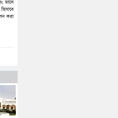
বং মাসে
 হিসাবে
োলন করা