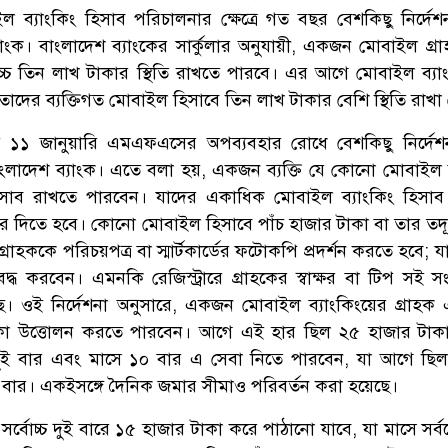
ইল ব্যাংকিং হিসাব পরিচালনার ক্ষেত্রে গত বছর বেশকিছু নির্দেশ
াংক। বাংলাদেশ ব্যাংকের সার্কুলার অনুযায়ী, একজন মোবাইল গ্র
বোচ্চ তিন লাখ টাকার স্থিতি রাখতে পারবে। এর আগে মোবাইল ব্যা
াদের ব্যক্তিগত মোবাইল হিসাবে তিন লাখ টাকার বেশি স্থিতি রাখা
১ জানুয়ারি এমএফএসের অপব্যবহার রোধে বেশকিছু নির্দেশন
বাংলাদেশ ব্যাংক। এতে বলা হয়, একজন ব্যক্তি যে কোনো মোবাইল ব
িসাব রাখতে পারবেন। যাদের একাধিক মোবাইল ব্যাংকিং হিসা
 করে দিতে হবে। কোনো মোবাইল হিসাবে পাঁচ হাজার টাকা বা তার তদূর
গ্রাহককে পরিচয়পত্র বা স্মার্টকার্ডের ফটোকপি প্রদর্শন করতে হবে; য
িবদ্ধ করবেন। এমনকি রেজিস্ট্রারে গ্রাহকের স্বাক্ষর বা টিপ সই স
ছে। ওই নির্দেশনা অনুসারে, একজন মোবাইল ব্যাংকিংয়ের গ্রাহক
 টাকা উত্তোলন করতে পারবেন। আগে এই হার ছিল ২৫ হাজার টা
দুই বার এবং মাসে ১০ বার এ সেবা নিতে পারবেন, যা আগে ছি
বার। একইসঙ্গে দৈনিক জমার সীমাও পরিবর্তন করা হয়েছে।
্বোচ্চ দুই বারে ১৫ হাজার টাকা করে পাঠানো যাবে, যা মাসে সর্