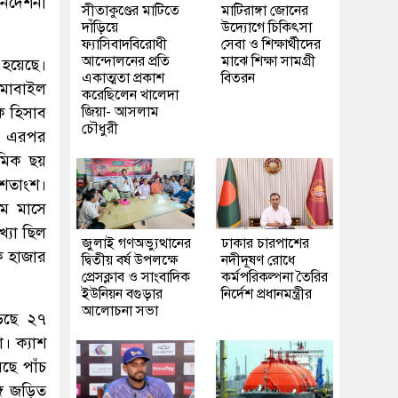
র্দেশনা
সীতাকুণ্ডের মাটিতে
মাটিরাঙ্গা জোনের
দাঁড়িয়ে
উদ্যোগে চিকিৎসা
ফ্যাসিবাদবিরোধী
সেবা ও শিক্ষার্থীদের
আন্দোলনের প্রতি
মাঝে শিক্ষা সামগ্রী
হয়েছে।
একাত্মতা প্রকাশ
বিতরন
 মোবাইল
করেছিলেন খালেদা
ক হিসাব
জিয়া- আসলাম
চৌধুরী
য়। এরপর
শমিক ছয়
 শতাংশ।
মে মাসে
খ্যা ছিল
জুলাই গণঅভ্যুত্থানের
ঢাকার চারপাশের
ক হাজার
দ্বিতীয় বর্ষ উপলক্ষে
নদীদূষণ রোধে
প্রেসক্লাব ও সাংবাদিক
কর্মপরিকল্পনা তৈরির
ইউনিয়ন বগুড়ার
নির্দেশ প্রধানমন্ত্রীর
আলোচনা সভা
ড়েছে ২৭
। ক্যাশ
ছে পাঁচ
গে জড়িত