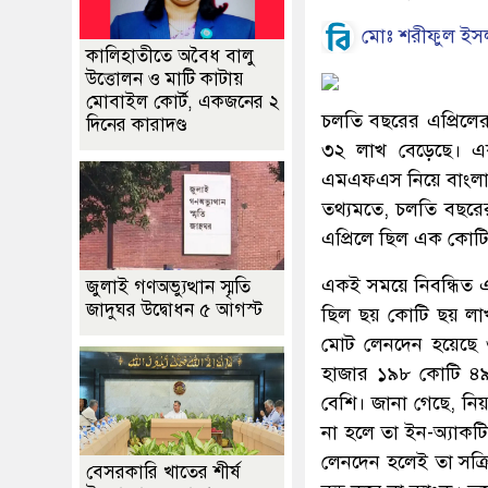
মোঃ শরীফুল ইস
কালিহাতীতে অবৈধ বালু
উত্তোলন ও মাটি কাটায়
মোবাইল কোর্ট, একজনের ২
চলতি বছরের এপ্রিলে
দিনের কারাদণ্ড
৩২ লাখ বেড়েছে। এ
এমএফএস নিয়ে বাংলাদেশ
তথ্যমতে, চলতি বছরে
এপ্রিলে ছিল এক কোটি
একই সময়ে নিবন্ধিত 
জুলাই গণঅভ্যুত্থান স্মৃতি
জাদুঘর উদ্বোধন ৫ আগস্ট
ছিল ছয় কোটি ছয় লাখ
মোট লেনদেন হয়েছে
হাজার ১৯৮ কোটি ৪৯
বেশি। জানা গেছে, ন
না হলে তা ইন-অ্যাকটি
লেনদেন হলেই তা সক্র
বেসরকারি খাতের শীর্ষ