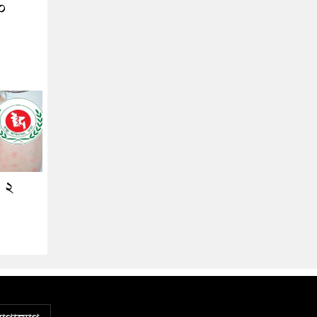
২০
ও ২