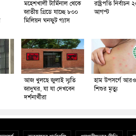
মহেশখালী টার্মিনাল থেকে
রাষ্ট্রপতি নির্বাচন 
জাতীয় গ্রিডে যাচ্ছে ৮০০
আগস্ট
র
মিলিয়ন ঘনফুট গ্যাস
আজ খুলছে জুলাই স্মৃতি
হাম উপসর্গে আর
জাদুঘর, যা যা দেখবেন
শিশুর মৃত্যু
দর্শনার্থীরা