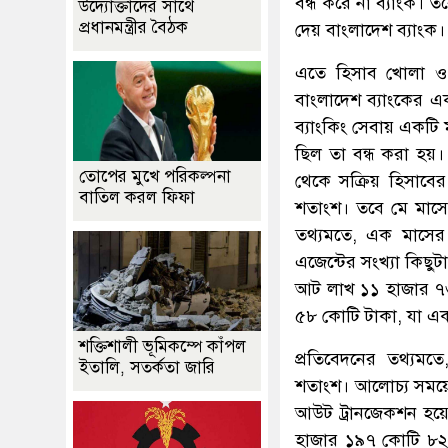
বন্ধ করে না ব্যাংক। 
উদ্যোক্তাদের সাথে
প্রধানমন্ত্রীর বৈঠক
দেয় বাংলাদেশ ব্যাংক।
এতে হিসাব খোলা ও
বাংলাদেশ ব্যাংকের 
ব্যাংকিং সেবায় একটি 
ছিল তা বন্ধ করা হয়।
তোপের মুখে পরিকল্পনা
থেকে সক্রিয় হিসাবে
বাতিল করল ফিফা
শতাংশ। তবে মে মাসে
তথ্যমতে, এক মাসের
এজেন্টের সংখ্যা কিছু
আট লাখ ১১ হাজার ৭৩
৫৮ কোটি টাকা, যা এ
শক্তিশালী ভূমিকম্পে কাঁপল
প্রতিবেদনের তথ্যমত
ইতালি, সতর্কতা জারি
শতাংশ। আলোচ্য সময়ে
আউট ট্রানজেকশন হয়ে
হাজার ১৯৭ কোটি ৮২ ল