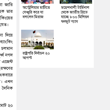
না জারি
অস্ট্রেলিয়ার মাটিতে
মহেশখালী টার্মিনাল
াহক তার
সেঞ্চুরি করে যা
থেকে জাতীয় গ্রিডে
বললেন মিরাজ
যাচ্ছে ৮০০ মিলিয়ন
ংকিংয়ের
ঘনফুট গ্যাস
 যেত।
া দিয়ে
্যাংকিং
ব চলমান
রাষ্ট্রপতি নির্বাচন ২০
্ধ্ব নগদ
আগস্ট
া এজেন্ট
ংরক্ষণের
 একবারে
কা। এখন
ল দৈনিক
বমোট ২০