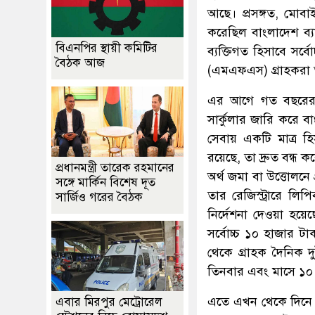
আছে। প্রসঙ্গত, মোবা
করেছিল বাংলাদেশ ব্য
বিএনপির স্থায়ী কমিটির
ব্যক্তিগত হিসাবে সর্
বৈঠক আজ
(এমএফএস) গ্রাহকরা ত
এর আগে গত বছরের ১
সার্কুলার জারি করে 
সেবায় একটি মাত্র হ
রয়েছে, তা দ্রুত বন্ধ
প্রধানমন্ত্রী তারেক রহমানের
অর্থ জমা বা উত্তোলনে 
সঙ্গে মার্কিন বিশেষ দূত
তার রেজিস্ট্রারে লিপ
সার্জিও গরের বৈঠক
নির্দেশনা দেওয়া হয়ে
সর্বোচ্চ ১০ হাজার
থেকে গ্রাহক দৈনিক 
তিনবার এবং মাসে ১০ 
এতে এখন থেকে দিনে সর
এবার মিরপুর মেট্রোরেল