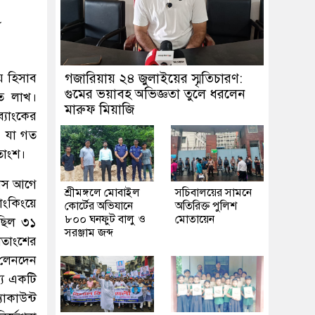
৮
য় হিসাব
গজারিয়ায় ২৪ জুলাইয়ের স্মৃতিচারণ:
গুমের ভয়াবহ অভিজ্ঞতা তুলে ধরলেন
ত লাখ।
মারুফ মিয়াজি
ব্যাংকের
; যা গত
তাংশ।
মাস আগে
শ্রীমঙ্গলে মোবাইল
সচিবালয়ের সামনে
াংকিংয়ে
কোর্টের অভিযানে
অতিরিক্ত পুলিশ
৮০০ ঘনফুট বালু ও
মোতায়েন
ছিল ৩১
সরঞ্জাম জব্দ
শতাংশের
 লেনদেন
্যে একটি
াকাউন্ট