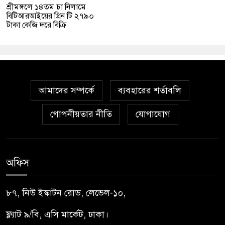
শ্রীমঙ্গলে ১৪তম চা নিলামে
বিটিআরআইয়ের গ্রিন টি ২৭৯০
টাকা কেজি দরে বিক্রি
আমাদের সম্পর্কে
ব্যবহারের শর্তাবলি
গোপনীয়তার নীতি
যোগাযোগ
অফিস
৮৭, নিউ ইস্কাটন রোড, লেভেল-১০,
ফ্ল্যাট ৯/বি, এসি মার্কেট, ঢাকা।