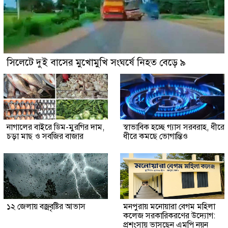
সিলেটে দুই বাসের মুখোমুখি সংঘর্ষে নিহত বেড়ে ৯
নাগালের বাইরে ডিম-মুরগির দাম,
স্বাভাবিক হচ্ছে গ্যাস সরবরাহ, ধীরে
চড়া মাছ ও সবজির বাজার
ধীরে কমছে ভোগান্তিও
১২ জেলায় বজ্রবৃষ্টির আভাস
মনপুরায় মনোয়ারা বেগম মহিলা
কলেজ সরকারিকরণের উদ্যোগ:
প্রশংসায় ভাসছেন এমপি নয়ন