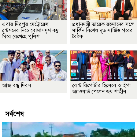
এবার মিরপুর মেট্রোরেল
প্রধানমন্ত্রী তারেক রহমানের সঙ্গে
স্টেশনের নিচে বোমাসদৃশ বস্তু
মার্কিন বিশেষ দূত সার্জিও গরের
ঘিরে রেখেছে পুলিশ
বৈঠক
আজ বন্ধু দিবস
বেস্ট রিপোর্টার হিসেবে আইপা
অ্যাওয়ার্ড পেলেন জয় শাহীন
সর্বশেষ