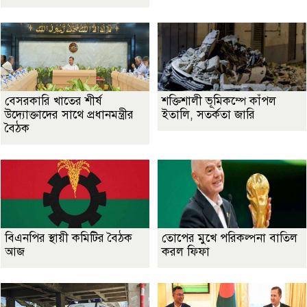
বেসরকারি খাতের শীর্ষ
শক্তিশালী ভূমিকম্পে কাঁপল
উদ্যোক্তাদের সাথে প্রধানমন্ত্রীর
ইতালি, সতর্কতা জারি
বৈঠক
বিএনপির স্থায়ী কমিটির বৈঠক
তোপের মুখে পরিকল্পনা বাতিল
আজ
করল ফিফা