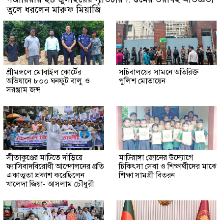
তুলে ধরলেন মারুফ মিয়াজি
শ্রীমঙ্গলে মোবাইল কোর্টের
সচিবালয়ের সামনে অতিরিক্ত
অভিযানে ৮০০ ঘনফুট বালু ও
পুলিশ মোতায়েন
সরঞ্জাম জব্দ
সীতাকুণ্ডের মাটিতে দাঁড়িয়ে
মাটিরাঙ্গা জোনের উদ্যোগে
ফ্যাসিবাদবিরোধী আন্দোলনের প্রতি
চিকিৎসা সেবা ও শিক্ষার্থীদের মাঝে
একাত্মতা প্রকাশ করেছিলেন
শিক্ষা সামগ্রী বিতরন
খালেদা জিয়া- আসলাম চৌধুরী