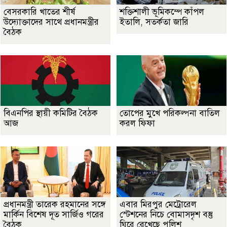
বেসরকারি খাতের শীর্ষ
শক্তিশালী ভূমিকম্পে কাঁপল
উদ্যোক্তাদের সাথে প্রধানমন্ত্রীর
ইতালি, সতর্কতা জারি
বৈঠক
বিএনপির স্থায়ী কমিটির বৈঠক
তোপের মুখে পরিকল্পনা বাতিল
আজ
করল ফিফা
প্রধানমন্ত্রী তারেক রহমানের সঙ্গে
এবার মিরপুর মেট্রোরেল
মার্কিন বিশেষ দূত সার্জিও গরের
স্টেশনের নিচে বোমাসদৃশ বস্তু
বৈঠক
ঘিরে রেখেছে পুলিশ