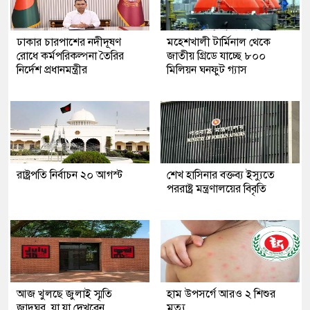
ঢাকার চারপাশের নদীদূষণ
মহেশখালী টার্মিনাল থেকে
রোধে কর্মপরিকল্পনা তৈরির
জাতীয় গ্রিডে যাচ্ছে ৮০০
নির্দেশ প্রধানমন্ত্রীর
মিলিয়ন ঘনফুট গ্যাস
রাষ্ট্রপতি নির্বাচন ২০ আগস্ট
শেখ হাসিনার বক্তব্য ইস্যুতে
পররাষ্ট্র মন্ত্রণালয়ের বিবৃতি
আজ খুলছে জুলাই স্মৃতি
হাম উপসর্গে আরও ২ শিশুর
জাদুঘর, যা যা দেখবেন
মৃত্যু