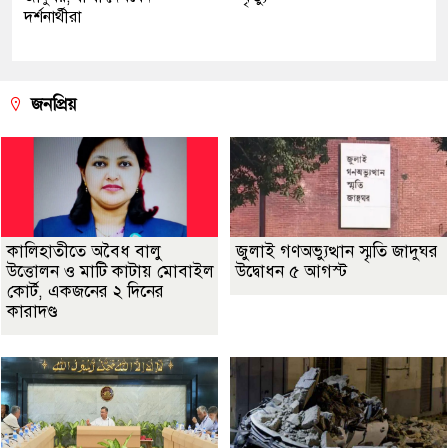
দর্শনার্থীরা
জনপ্রিয়
কালিহাতীতে অবৈধ বালু
জুলাই গণঅভ্যুত্থান স্মৃতি জাদুঘর
উত্তোলন ও মাটি কাটায় মোবাইল
উদ্বোধন ৫ আগস্ট
কোর্ট, একজনের ২ দিনের
কারাদণ্ড