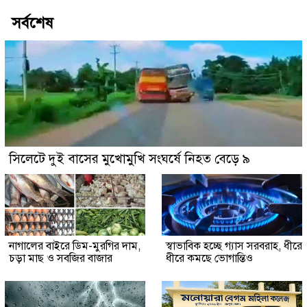
সর্বশেষ
সিলেটে দুই বাসের মুখোমুখি সংঘর্ষে নিহত বেড়ে ৯
নাগালের বাইরে ডিম-মুরগির দাম,
স্বাভাবিক হচ্ছে গ্যাস সরবরাহ, ধীরে
চড়া মাছ ও সবজির বাজার
ধীরে কমছে ভোগান্তিও