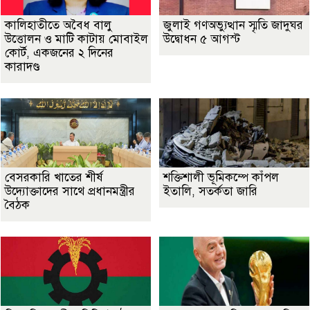
কালিহাতীতে অবৈধ বালু
জুলাই গণঅভ্যুত্থান স্মৃতি জাদুঘর
উত্তোলন ও মাটি কাটায় মোবাইল
উদ্বোধন ৫ আগস্ট
কোর্ট, একজনের ২ দিনের
কারাদণ্ড
বেসরকারি খাতের শীর্ষ
শক্তিশালী ভূমিকম্পে কাঁপল
উদ্যোক্তাদের সাথে প্রধানমন্ত্রীর
ইতালি, সতর্কতা জারি
বৈঠক