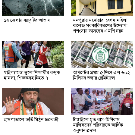
১২ জেলায় বজ্রবৃষ্টির আভাস
মনপুরায় মনোয়ারা বেগম মহিলা
কলেজ সরকারিকরণের উদ্যোগ:
প্রশংসায় ভাসছেন এমপি নয়ন
থাইল্যান্ডে স্কুলে শিক্ষার্থীর বন্দুক
আগস্টের প্রথম ৫ দিনে এল ৬০২
হামলা, শিক্ষকসহ নিহত ৭
মিলিয়ন ডলার রেমিট্যান্স
হাসপাতালে ভর্তি মিঠুন চক্রবর্তী
টাঙ্গাইলে মৃত বাস-মিনিবাস
মালিকদের পরিবারকে আর্থিক
অনুদান প্রদান