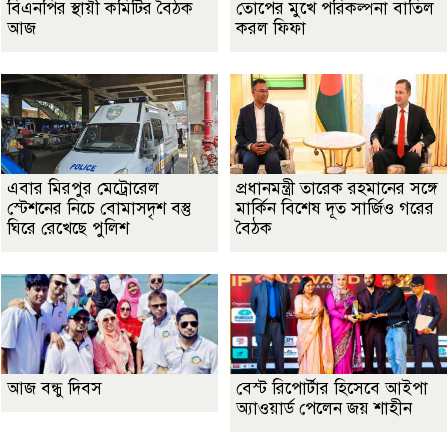
বিএনপির স্থায়ী কমিটির বৈঠক
তোপের মুখে পরিকল্পনা বাতিল
আজ
করল ফিফা
এবার মিরপুর মেট্রোরেল
প্রধানমন্ত্রী তারেক রহমানের সঙ্গে
স্টেশনের নিচে বোমাসদৃশ বস্তু
মার্কিন বিশেষ দূত সার্জিও গরের
ঘিরে রেখেছে পুলিশ
বৈঠক
আজ বন্ধু দিবস
বেস্ট রিপোর্টার হিসেবে আইপা
অ্যাওয়ার্ড পেলেন জয় শাহীন