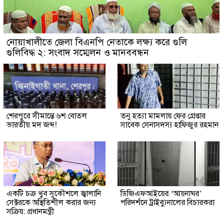
নোয়াখালীতে জেলা বিএনপি নেতাকে লক্ষ্য করে গুলি
গুলিবিদ্ধ ২: সংবাদ সম্মেলন ও মানববন্ধন
শেরপুরে সীমান্তে ৬শ বোতল
তনু হত্যা মামলায় ফের গ্রেপ্তার
ভারতীয় মদ জব্দ!
সাবেক সেনাসদস্য হাফিজুর রহমান
একটি চক্র খুব সুকৌশলে জ্বালানি
ডিজিএফআইয়ের ‘আয়নাঘর’
সেক্টরকে অস্থিতিশীল করার জন্য
পরিদর্শনে ট্রাইব্যুনালের বিচারকরা
সক্রিয়: প্রধানমন্ত্রী