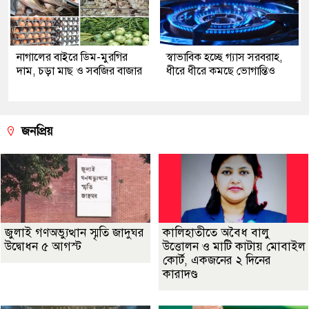
নাগালের বাইরে ডিম-মুরগির
স্বাভাবিক হচ্ছে গ্যাস সরবরাহ,
দাম, চড়া মাছ ও সবজির বাজার
ধীরে ধীরে কমছে ভোগান্তিও
জনপ্রিয়
জুলাই গণঅভ্যুত্থান স্মৃতি জাদুঘর
কালিহাতীতে অবৈধ বালু
উদ্বোধন ৫ আগস্ট
উত্তোলন ও মাটি কাটায় মোবাইল
কোর্ট, একজনের ২ দিনের
কারাদণ্ড