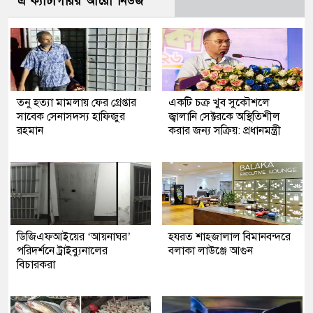
এ ক্যাটাগরির আরো নিউজ
তনু হত্যা মামলায় ফের গ্রেপ্তার
একটি চক্র খুব সুকৌশলে
সাবেক সেনাসদস্য হাফিজুর
জ্বালানি সেক্টরকে অস্থিতিশীল
রহমান
করার জন্য সক্রিয়: প্রধানমন্ত্রী
ডিজিএফআইয়ের ‘আয়নাঘর’
হযরত শাহজালাল বিমানবন্দরে
পরিদর্শনে ট্রাইব্যুনালের
বলাকা লাউঞ্জে আগুন
বিচারকরা