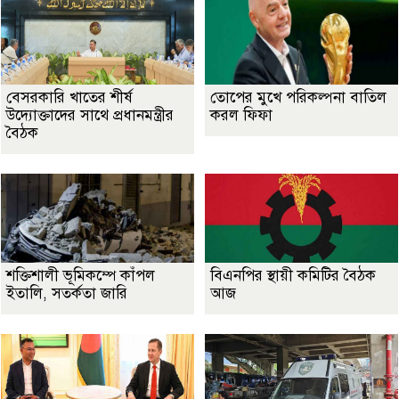
বেসরকারি খাতের শীর্ষ
তোপের মুখে পরিকল্পনা বাতিল
উদ্যোক্তাদের সাথে প্রধানমন্ত্রীর
করল ফিফা
বৈঠক
শক্তিশালী ভূমিকম্পে কাঁপল
বিএনপির স্থায়ী কমিটির বৈঠক
ইতালি, সতর্কতা জারি
আজ