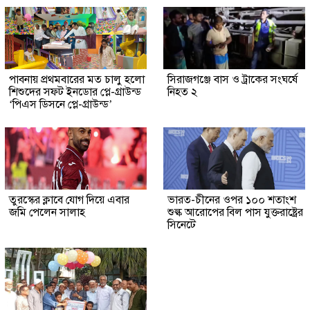
পাবনায় প্রথমবারের মত চালু হলো
সিরাজগঞ্জে বাস ও ট্রাকের সংঘর্ষে
শিশুদের সফট ইনডোর প্লে-গ্রাউন্ড
নিহত ২
‘পিএস ডিসনে প্লে-গ্রাউন্ড’
তুরস্কের ক্লাবে যোগ দিয়ে এবার
ভারত-চীনের ওপর ১০০ শতাংশ
জমি পেলেন সালাহ
শুল্ক আরোপের বিল পাস যুক্তরাষ্ট্রের
সিনেটে