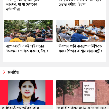
জাদুঘর, যা যা দেখবেন
চূড়ান্ত পর্যায়ে: ইরান
দর্শনার্থীরা
‎বাগেরহাটে একই পরিবারের
নিরাপদ পানি ব্যবস্থাপনা নিশ্চিতে
তিনজনের গলিত মরদেহ উদ্ধার
সহযোগিতার আশ্বাস প্রধানমন্ত্রীর
জনপ্রিয়
কালিহাতীতে অবৈধ বালু
জুলাই গণঅভ্যুত্থান স্মৃতি জাদুঘর