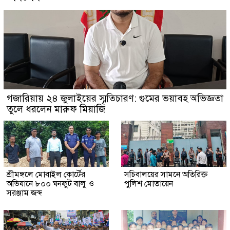
গজারিয়ায় ২৪ জুলাইয়ের স্মৃতিচারণ: গুমের ভয়াবহ অভিজ্ঞতা
তুলে ধরলেন মারুফ মিয়াজি
শ্রীমঙ্গলে মোবাইল কোর্টের
সচিবালয়ের সামনে অতিরিক্ত
অভিযানে ৮০০ ঘনফুট বালু ও
পুলিশ মোতায়েন
সরঞ্জাম জব্দ