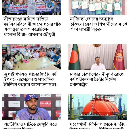
সীতাকুণ্ডের মাটিতে দাঁড়িয়ে
মাটিরাঙ্গা জোনের উদ্যোগে
ফ্যাসিবাদবিরোধী আন্দোলনের প্রতি
চিকিৎসা সেবা ও শিক্ষার্থীদের মাঝে
একাত্মতা প্রকাশ করেছিলেন
শিক্ষা সামগ্রী বিতরন
খালেদা জিয়া- আসলাম চৌধুরী
জুলাই গণঅভ্যুত্থানের দ্বিতীয় বর্ষ
ঢাকার চারপাশের নদীদূষণ রোধে
উপলক্ষে প্রেসক্লাব ও সাংবাদিক
কর্মপরিকল্পনা তৈরির নির্দেশ
ইউনিয়ন বগুড়ার আলোচনা সভা
প্রধানমন্ত্রীর
অস্ট্রেলিয়ার মাটিতে সেঞ্চুরি করে
মহেশখালী টার্মিনাল থেকে জাতীয়