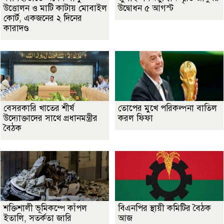
উত্তোলন ও মাটি কাটায় মোবাইল
উদ্বোধন ৫ আগস্ট
কোর্ট, একজনের ২ দিনের
কারাদণ্ড
বেসরকারি খাতের শীর্ষ
তোপের মুখে পরিকল্পনা বাতিল
উদ্যোক্তাদের সাথে প্রধানমন্ত্রীর
করল ফিফা
বৈঠক
শক্তিশালী ভূমিকম্পে কাঁপল
বিএনপির স্থায়ী কমিটির বৈঠক
ইতালি, সতর্কতা জারি
আজ