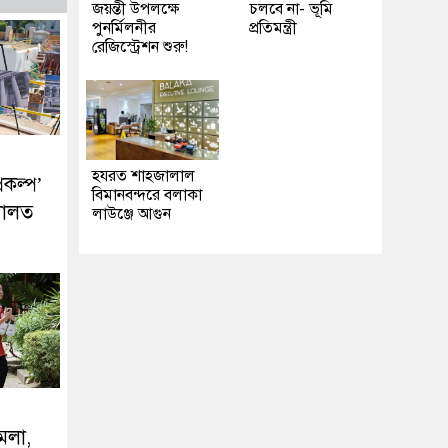
জয়ন্তী উপলক্ষে
চলবে না- ভূমি
পুনর্মিলনীর
প্রতিমন্ত্রী
রেজিস্ট্রেশন শুরু!
হযরত শাহজালাল
রকল্প’
বিমানবন্দরে বলাকা
দালত
লাউঞ্জে আগুন
ামলা,