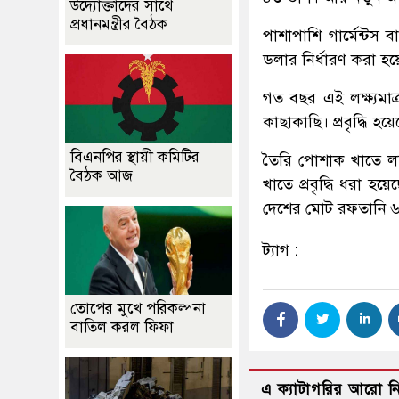
উদ্যোক্তাদের সাথে
প্রধানমন্ত্রীর বৈঠক
পাশাপাশি গার্মেন্টস
ডলার নির্ধারণ করা হয়
গত বছর এই লক্ষ্যমা
কাছাকাছি। প্রবৃদ্ধি 
বিএনপির স্থায়ী কমিটির
তৈরি পোশাক খাতে লক্
বৈঠক আজ
খাতে প্রবৃদ্ধি ধরা
দেশের মোট রফতানি ৬
ট্যাগ :
তোপের মুখে পরিকল্পনা
বাতিল করল ফিফা
এ ক্যাটাগরির আরো 