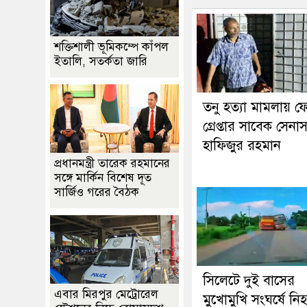
শক্তিশালী ভূমিকম্পে কাঁপল
ইতালি, সতর্কতা জারি
তনু হত্যা মামলায় ফ
গ্রেপ্তার সাবেক সেনা
হাফিজুর রহমান
প্রধানমন্ত্রী তারেক রহমানের
সঙ্গে মার্কিন বিশেষ দূত
সার্জিও গরের বৈঠক
সিলেটে দুই বাসের
এবার মিরপুর মেট্রোরেল
মুখোমুখি সংঘর্ষে নি