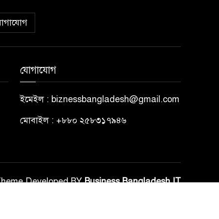
োগাযোগ
যোগাযোগ
ইমেইল : biznessbangladesh@gmail.com
মোবাইল : +৮৮০ ২৫৮৩১৭৯৪৬
Theme Developed BY
Business Bangladesh IT