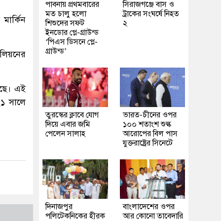
পাবনায় প্রথমবারের
সিরাজগঞ্জে বাস ও
মত চালু হলো
ট্রাকের সংঘর্ষে নিহত
মার্কিন
শিশুদের সফট
২
ইনডোর প্লে-গ্রাউন্ড
‘পিএস ডিসনে প্লে-
গ্রাউন্ড’
িলিয়নের
েছে। এই
২১ সালে
তুরস্কের ক্লাবে যোগ
ভারত-চীনের ওপর
দিয়ে এবার জমি
১০০ শতাংশ শুল্ক
পেলেন সালাহ
আরোপের বিল পাস
যুক্তরাষ্ট্রের সিনেটে
দিনাজপুর
বাংলাদেশের ওপর
পলিটেকনিকের হীরক
আর কোনো তাবেদারি