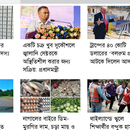
ের
একটি চক্র খুব সুকৌশলে
ট্রাম্পের ৪০ কোটি
সদস্য
জ্বালানি সেক্টরকে
ডলারের ‘বলরুম প্
অস্থিতিশীল করার জন্য
আটকে দিলেন আ
সক্রিয়: প্রধানমন্ত্রী
নাগালের বাইরে ডিম-
থাইল্যান্ডে স্কুলে
হত
মুরগির দাম, চড়া মাছ ও
শিক্ষার্থীর বন্দুক হ