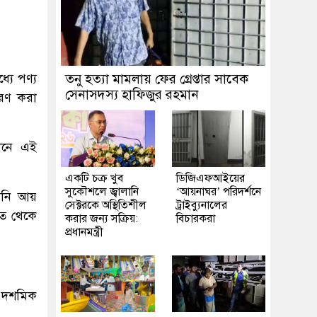
্যে পণ্য
তনু হত্যা মামলায় ফের গ্রেপ্তার সাবেক
সেনাসদস্য হাফিজুর রহমান
ারণ করা
েলনে এই
একটি চক্র খুব
ডিজিএফআইয়ের
সুকৌশলে জ্বালানি
‘আয়নাঘর’ পরিদর্শনে
তানি আয়
সেক্টরকে অস্থিতিশীল
ট্রাইব্যুনালের
াত থেকে
করার জন্য সক্রিয়:
বিচারকরা
প্রধানমন্ত্রী
৭ দশমিক