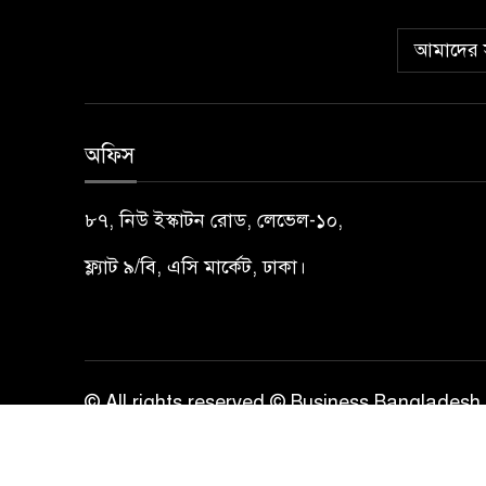
আমাদের স
অফিস
৮৭, নিউ ইস্কাটন রোড, লেভেল-১০,
ফ্ল্যাট ৯/বি, এসি মার্কেট, ঢাকা।
© All rights reserved © Business Bangladesh