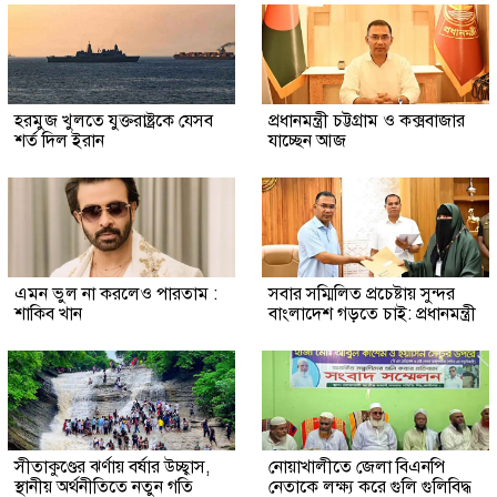
হরমুজ খুলতে যুক্তরাষ্ট্রকে যেসব
প্রধানমন্ত্রী চট্টগ্রাম ও কক্সবাজার
শর্ত দিল ইরান
যাচ্ছেন আজ
এমন ভুল না করলেও পারতাম :
সবার সম্মিলিত প্রচেষ্টায় সুন্দর
শাকিব খান
বাংলাদেশ গড়তে চাই: প্রধানমন্ত্রী
সীতাকুণ্ডের ঝর্ণায় বর্ষার উচ্ছ্বাস,
নোয়াখালীতে জেলা বিএনপি
স্থানীয় অর্থনীতিতে নতুন গতি
নেতাকে লক্ষ্য করে গুলি গুলিবিদ্ধ