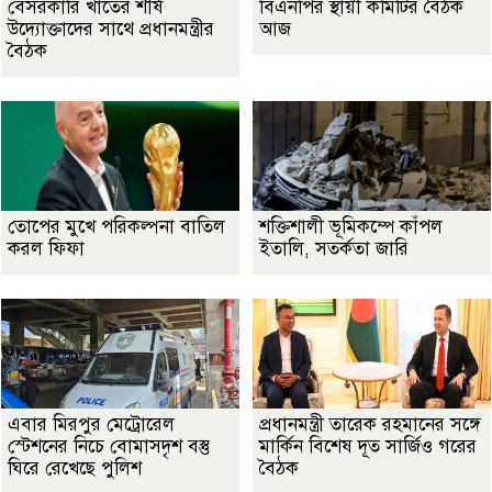
বেসরকারি খাতের শীর্ষ
বিএনপির স্থায়ী কমিটির বৈঠক
উদ্যোক্তাদের সাথে প্রধানমন্ত্রীর
আজ
বৈঠক
তোপের মুখে পরিকল্পনা বাতিল
শক্তিশালী ভূমিকম্পে কাঁপল
করল ফিফা
ইতালি, সতর্কতা জারি
এবার মিরপুর মেট্রোরেল
প্রধানমন্ত্রী তারেক রহমানের সঙ্গে
স্টেশনের নিচে বোমাসদৃশ বস্তু
মার্কিন বিশেষ দূত সার্জিও গরের
ঘিরে রেখেছে পুলিশ
বৈঠক