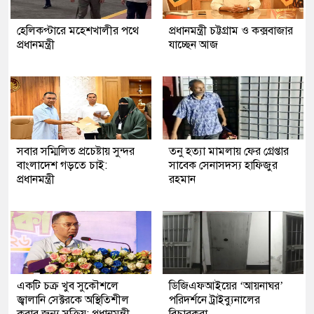
হেলিকপ্টারে মহেশখালীর পথে
প্রধানমন্ত্রী চট্টগ্রাম ও কক্সবাজার
প্রধানমন্ত্রী
যাচ্ছেন আজ
সবার সম্মিলিত প্রচেষ্টায় সুন্দর
তনু হত্যা মামলায় ফের গ্রেপ্তার
বাংলাদেশ গড়তে চাই:
সাবেক সেনাসদস্য হাফিজুর
প্রধানমন্ত্রী
রহমান
একটি চক্র খুব সুকৌশলে
ডিজিএফআইয়ের ‘আয়নাঘর’
জ্বালানি সেক্টরকে অস্থিতিশীল
পরিদর্শনে ট্রাইব্যুনালের
করার জন্য সক্রিয়: প্রধানমন্ত্রী
বিচারকরা