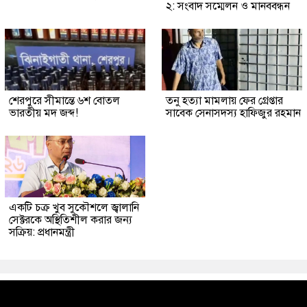
২: সংবাদ সম্মেলন ও মানববন্ধন
শেরপুরে সীমান্তে ৬শ বোতল
তনু হত্যা মামলায় ফের গ্রেপ্তার
ভারতীয় মদ জব্দ!
সাবেক সেনাসদস্য হাফিজুর রহমান
একটি চক্র খুব সুকৌশলে জ্বালানি
সেক্টরকে অস্থিতিশীল করার জন্য
সক্রিয়: প্রধানমন্ত্রী