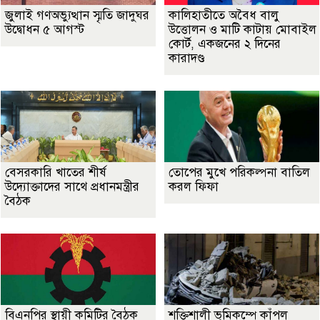
জুলাই গণঅভ্যুত্থান স্মৃতি জাদুঘর
কালিহাতীতে অবৈধ বালু
উদ্বোধন ৫ আগস্ট
উত্তোলন ও মাটি কাটায় মোবাইল
কোর্ট, একজনের ২ দিনের
কারাদণ্ড
বেসরকারি খাতের শীর্ষ
তোপের মুখে পরিকল্পনা বাতিল
উদ্যোক্তাদের সাথে প্রধানমন্ত্রীর
করল ফিফা
বৈঠক
বিএনপির স্থায়ী কমিটির বৈঠক
শক্তিশালী ভূমিকম্পে কাঁপল