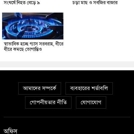
সংঘর্ষে নিহত বেড়ে ৯
চড়া মাছ ও সবজির বাজার
স্বাভাবিক হচ্ছে গ্যাস সরবরাহ, ধীরে
ধীরে কমছে ভোগান্তিও
আমাদের সম্পর্কে
ব্যবহারের শর্তাবলি
গোপনীয়তার নীতি
যোগাযোগ
অফিস