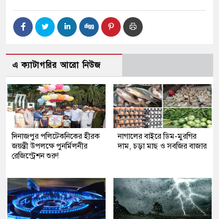
এ ক্যাটাগরির আরো নিউজ
দিনাজপুর পলিটেকনিকের হীরক
নাগালের বাইরে ডিম-মুরগির
জয়ন্তী উপলক্ষে পুনর্মিলনীর
দাম, চড়া মাছ ও সবজির বাজার
রেজিস্ট্রেশন শুরু!