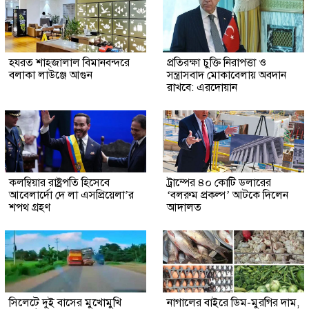
হযরত শাহজালাল বিমানবন্দরে
প্রতিরক্ষা চুক্তি নিরাপত্তা ও
বলাকা লাউঞ্জে আগুন
সন্ত্রাসবাদ মোকাবেলায় অবদান
রাখবে: এরদোয়ান
কলম্বিয়ার রাষ্ট্রপতি হিসেবে
ট্রাম্পের ৪০ কোটি ডলারের
আবেলার্দো দে লা এসপ্রিয়েলা’র
‘বলরুম প্রকল্প’ আটকে দিলেন
শপথ গ্রহণ
আদালত
সিলেটে দুই বাসের মুখোমুখি
নাগালের বাইরে ডিম-মুরগির দাম,