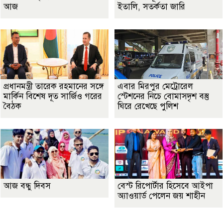
আজ
ইতালি, সতর্কতা জারি
প্রধানমন্ত্রী তারেক রহমানের সঙ্গে
এবার মিরপুর মেট্রোরেল
মার্কিন বিশেষ দূত সার্জিও গরের
স্টেশনের নিচে বোমাসদৃশ বস্তু
বৈঠক
ঘিরে রেখেছে পুলিশ
আজ বন্ধু দিবস
বেস্ট রিপোর্টার হিসেবে আইপা
অ্যাওয়ার্ড পেলেন জয় শাহীন