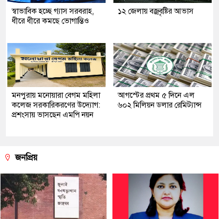
স্বাভাবিক হচ্ছে গ্যাস সরবরাহ,
১২ জেলায় বজ্রবৃষ্টির আভাস
ধীরে ধীরে কমছে ভোগান্তিও
মনপুরায় মনোয়ারা বেগম মহিলা
আগস্টের প্রথম ৫ দিনে এল
কলেজ সরকারিকরণের উদ্যোগ:
৬০২ মিলিয়ন ডলার রেমিট্যান্স
প্রশংসায় ভাসছেন এমপি নয়ন
জনপ্রিয়