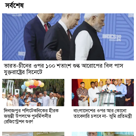
সর্বশেষ
ভারত-চীনের ওপর ১০০ শতাংশ শুল্ক আরোপের বিল পাস
যুক্তরাষ্ট্রের সিনেটে
দিনাজপুর পলিটেকনিকের হীরক
বাংলাদেশের ওপর আর কোনো
জয়ন্তী উপলক্ষে পুনর্মিলনীর
তাবেদারি চলবে না- ভূমি প্রতিমন্ত্রী
রেজিস্ট্রেশন শুরু!