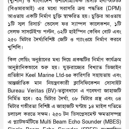
(খুশিলি) ও বাংলাদেশ ওশানোগ্রাফিক রিসার্চ ইনস্টিটিউট
(বিওআরআই) এর মধ্যে সরাসরি ক্রয় পদ্ধতির (DPM)
আওতায় একটি নির্মাণ চুক্তি স্বাক্ষরিত হয়। চুক্তির আওতায়
১টি স্মল রিসার্চ’ ভেসেল ফর স্যাম্পল কালেকশন, ১টি
সেলফ সাসটেইন্ড পল্টন, ০২টি হাইস্পিন কেবিন বোট এবং
২৫০ মিটার দৈর্ঘ্যবিশিষ্ট জেটি ও গ্যাংওয়ে নির্মাণ করবে
খুশিলি।
কিল লেয়িং অনুষ্ঠানের মধ্য দিয়ে প্রকঙ্কটির নির্মাণ কার্যক্রম
আনুষ্ঠানিকভাবে শুরু হয়। যুক্তরাজ্যের বিখ্যাত ডিজাইন
প্রতিষ্ঠান Keel Marine Ltd-se কারিগরি সহায়তায় এবং
আন্তর্জাতিক মান নিয়ন্ত্রণকারী ক্লাসিফিকেশন সোসাইট
Bureau Veritas (BV)-তত্ত্বাবধানে এ গবেষণা জাহাজটি
নির্মিত হবে। ৩২ মিটার দৈর্ঘা, ০৮ মিটার প্রস্থ এবং ০৪
মিটার গভীরতা বিশিষ্ট এ জাহাজটি ঘণ্টায় ১৪ মাইল গতিতে
চলাচল করতে সক্ষম। ২৫০ টন ডিসপ্লেসমেন্ট ক্ষমতাসম্পন্ন
এ প্ল্যাটফর্মটিতে Multi Beam Echo Sounder (MBES)