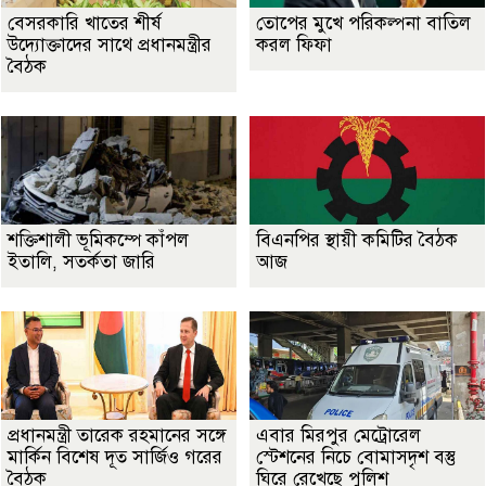
বেসরকারি খাতের শীর্ষ
তোপের মুখে পরিকল্পনা বাতিল
উদ্যোক্তাদের সাথে প্রধানমন্ত্রীর
করল ফিফা
বৈঠক
শক্তিশালী ভূমিকম্পে কাঁপল
বিএনপির স্থায়ী কমিটির বৈঠক
ইতালি, সতর্কতা জারি
আজ
প্রধানমন্ত্রী তারেক রহমানের সঙ্গে
এবার মিরপুর মেট্রোরেল
মার্কিন বিশেষ দূত সার্জিও গরের
স্টেশনের নিচে বোমাসদৃশ বস্তু
বৈঠক
ঘিরে রেখেছে পুলিশ