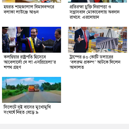
হযরত শাহজালাল বিমানবন্দরে
প্রতিরক্ষা চুক্তি নিরাপত্তা ও
বলাকা লাউঞ্জে আগুন
সন্ত্রাসবাদ মোকাবেলায় অবদান
রাখবে: এরদোয়ান
কলম্বিয়ার রাষ্ট্রপতি হিসেবে
ট্রাম্পের ৪০ কোটি ডলারের
আবেলার্দো দে লা এসপ্রিয়েলা’র
‘বলরুম প্রকল্প’ আটকে দিলেন
শপথ গ্রহণ
আদালত
সিলেটে দুই বাসের মুখোমুখি
সংঘর্ষে নিহত বেড়ে ৯