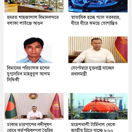
হযরত শাহজালাল বিমানবন্দরে
স্বাভাবিক হচ্ছে গ্যাস সরবরাহ,
বলাকা লাউঞ্জে আগুন
ধীরে ধীরে কমছে ভোগান্তিও
বিমানের পরিচালক হলেন
সেপ্টেম্বরে যুক্তরাষ্ট্র যাচ্ছেন
যুগ্মসচিব মাহবুবুল আলম
প্রধানমন্ত্রী
সিদ্দিকী
ঢাকার চারপাশের নদীদূষণ
মহেশখালী টার্মিনাল থেকে
রোধে কর্মপরিকল্পনা তৈরির
জাতীয় গ্রিডে যাচ্ছে ৮০০