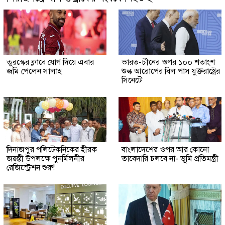
তুরস্কের ক্লাবে যোগ দিয়ে এবার
ভারত-চীনের ওপর ১০০ শতাংশ
জমি পেলেন সালাহ
শুল্ক আরোপের বিল পাস যুক্তরাষ্ট্রের
সিনেটে
দিনাজপুর পলিটেকনিকের হীরক
বাংলাদেশের ওপর আর কোনো
জয়ন্তী উপলক্ষে পুনর্মিলনীর
তাবেদারি চলবে না- ভূমি প্রতিমন্ত্রী
রেজিস্ট্রেশন শুরু!